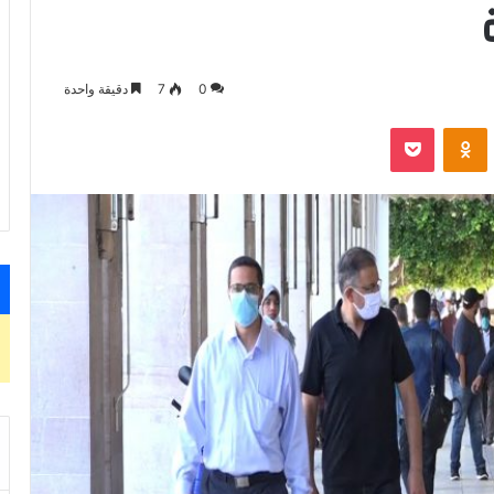
0
7
دقيقة واحدة
VKontak
Odnoklassniki
‫Pocket