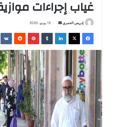
غياب إجراءات موازية
إدريس الحمري
أ
15 يونيو، 2020
ر
فيسبوك
‫X
لينكدإن
‏Tumblr
بينتيريست
‏Reddit
‏te
س
ل
ب
ر
ي
د
ا
إ
ل
ك
ت
ر
و
ن