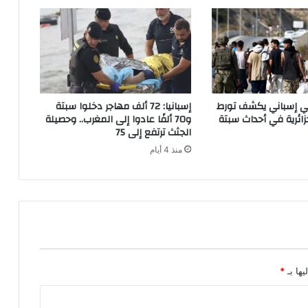
ا
ل
ة
ا
ل
م
ل
اتي إسباني يكشف تورط
إسبانيا: 72 ألف مهاجر دخلوا سبتة
ك
ائرية في أحداث سبتة
و70 ألفًا عادوا إلى المغرب.. وحصيلة
الجثث ترتفع إلى 75
منذ 4 أيام
يها بـ
*