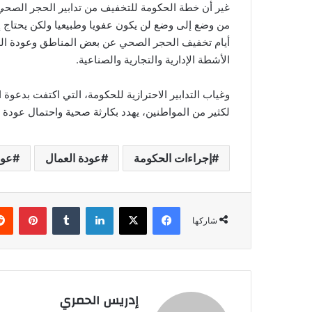
غير أن خطة الحكومة للتخفيف من تدابير الحجر الصحي ت
من وضع إلى وضع لن يكون عفويا وطبيعيا ولكن يحتاج إ
أيام تخفيف الحجر الصحي عن بعض المناطق وعودة الع
الأشطة الإدارية والتجارية والصناعية.
وغياب التدابير الاحترازية للحكومة، التي اكتفت بدعوة ا
لكثير من المواطنين، يهدد بكارثة صحية واحتمال عودة قو
إجراءات الحكومة
عودة العمال
عود
فيسبوك
‫X
لينكدإن
‏Tumblr
بينتيريست
شاركها
إدريس الحمري