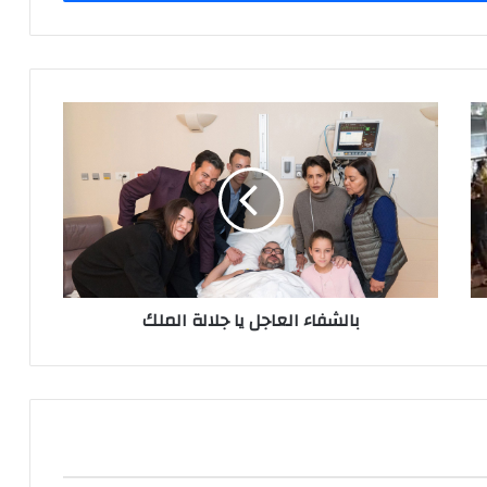
ب
ا
ل
ش
ف
ا
ء
ا
ل
بالشفاء العاجل يا جلالة الملك
ع
ا
ج
ل
ي
ا
ج
ل