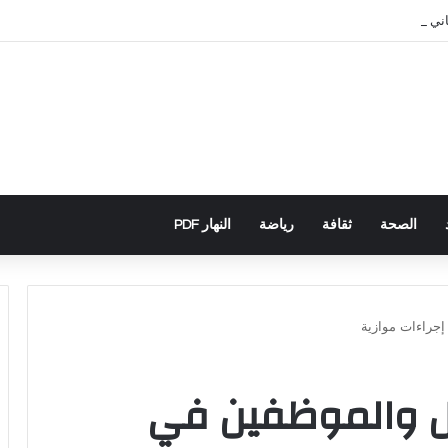
باني يكشف تورط حملة رقمية جزائرية في أحداث سبتة
الصحة
ثقافة
رياضة
النهار PDF
إجراءات موازية
ل والموظفين في