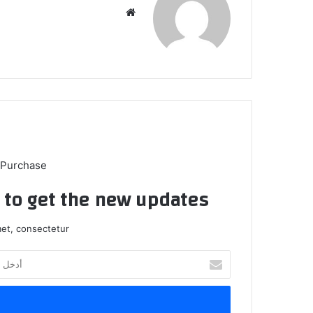
موق
ع
الوي
ب
 Purchase
t to get the new updates!
et, consectetur.
أ
د
خ
ل