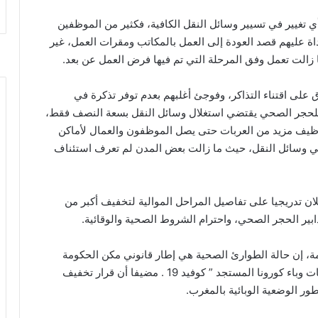
ي تغيير في تسيير وسائل النقل الكافية، فكثير من الموظفين
ة عليهم قصد العودة إلى العمل بالمكاتب ومقرات العمل، غير
ا زالت تعمل وفق المرحلة التي تم فيها فرض العمل عن بعد.
على اقتناء التذاكر، وفوجئ أغلبهم بعدم توفر تذكرة في
 للحجر الصحي يقتضي استغلال وسائل النقل بسعة النصف فقط،
ظيف مزيد من العربات حتى يصل الموظفون والعمال لأماكن
ي وسائل النقل، حيث ما زالت بعض المدن لم تعرف استئناف
ان تدريجيا على تفاصيل المراحل الموالية لتخفيف أكبر من
ابير الحجر الصحي، واحترام الشروط الصحية والوقائية.
ة، إن حالة الطوارئ الصحية هي إطار قانوني مكن الحكومة
وسيمكنها من اتخاذ عدة تدابير استثنائية لمواجهة تداعيات وباء كورونا المستجد ” كوفيد 19 . مضيفا أن قرار تخفيف
طور الوضعية الوبائية بالمغرب.