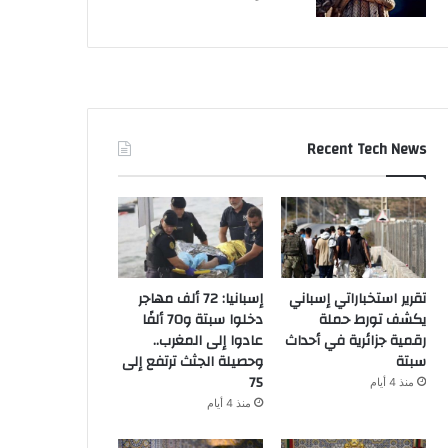
Recent Tech News
تقرير استخباراتي إسباني
إسبانيا: 72 ألف مهاجر
يكشف تورط حملة
دخلوا سبتة و70 ألفًا
رقمية جزائرية في أحداث
عادوا إلى المغرب..
سبتة
وحصيلة الجثث ترتفع إلى
75
منذ 4 أيام
منذ 4 أيام