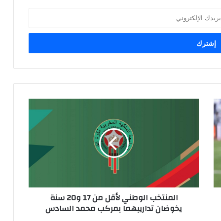
ا
ل
م
ن
ت
خ
ب
ا
ل
المنتخب الوطني لأقل من 17 و20 سنة
و
يخوضان تداريبهما بمركب محمد السادس
ط
ن