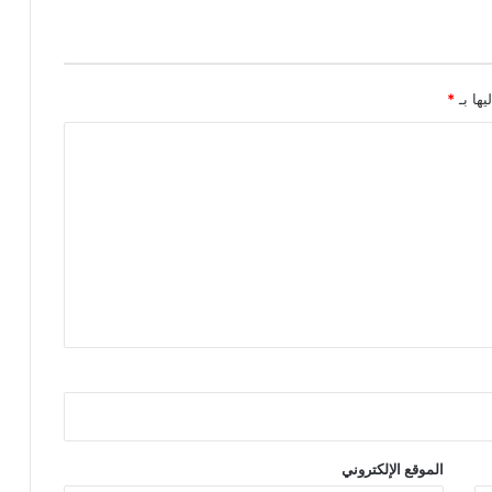
ت
د
ا
ر
يها بـ
*
ي
ب
ه
م
ا
ب
م
ر
ك
ب
م
ح
م
د
ا
ل
س
الموقع الإلكتروني
ا