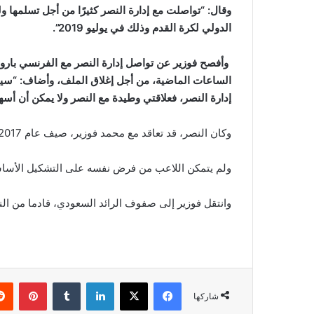
وقال: “تواصلت مع إدارة النصر كثيرًا من أجل تسلمها ولك
الدولي لكرة القدم وذلك في يوليو 2019”.
وأفصح فوزير عن تواصل إدارة النصر مع الفرنسي بارو
الساعات الماضية، من أجل إغلاق الملف، وأضاف: “سيتم 
إدارة النصر، فعلاقتي وطيدة مع النصر ولا يمكن أن أس
وكان النصر، قد تعاقد مع محمد فوزير، صيف عام 2017، قادما من الفتح الرباطي ، بعقد يمتد لثلاثة سنوات.
ولم يتمكن اللاعب من فرض نفسه على التشكيل الأساسي
وانتقل فوزير إلى صفوف الرائد السعودي، قادما من النصر، صيف عام 2019،
فيسبوك
‫X
لينكدإن
‏Tumblr
بينتيريست
شاركها