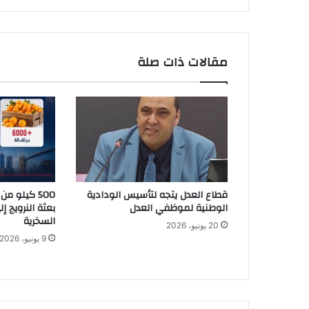
ن
ا
ل
أ
مقالات ذات صلة
ق
ر
ب
ل
ن
ه
ا
ئ
ي
قطاع العدل يتجه لتأسيس الودادية
د
الوطنية لموظفي العدل
بعثة النرويج إل
و
السخرية
20 يونيو، 2026
ر
9 يونيو، 2026
ي
ا
ل
أ
ب