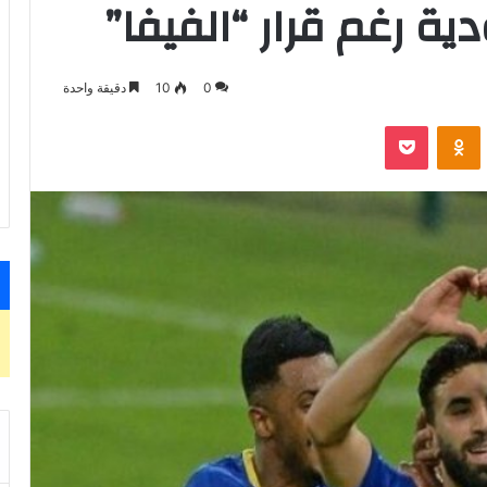
ة رغم قرار “الفيفا”
0
10
دقيقة واحدة
VKontak
Odnoklassniki
‫Pocket