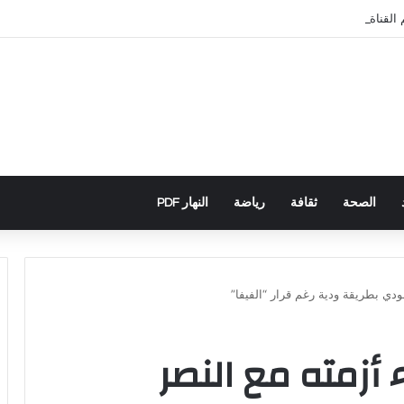
قناة الثانية من التغطية الإعلامية
الصحة
ثقافة
رياضة
النهار PDF
ودي بطريقة ودية رغم قرار “الفيفا”
 أزمته مع النصر