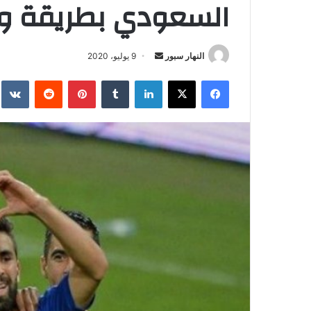
السعودي بطريقة ودي
النهار سبور
أ
9 يوليو، 2020
ر
فيسبوك
‫X
لينكدإن
‏Tumblr
بينتيريست
‏Reddit
‏te
س
ل
ب
ر
ي
د
ا
إ
ل
ك
ت
ر
و
ن