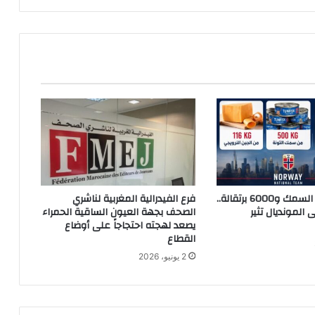
ي
ل
أ
ق
ل
م
ن
1
7
و
2
0
س
500 كيلو من السمك و6000 برتقالة..
فرع الفيدرالية المغربية لناشري
ن
ى المونديال تثير
الصحف بجهة العيون الساقية الحمراء
ة
يصعد لهجته احتجاجاً على أوضاع
ي
القطاع
خ
2 يونيو، 2026
و
ض
ا
ن