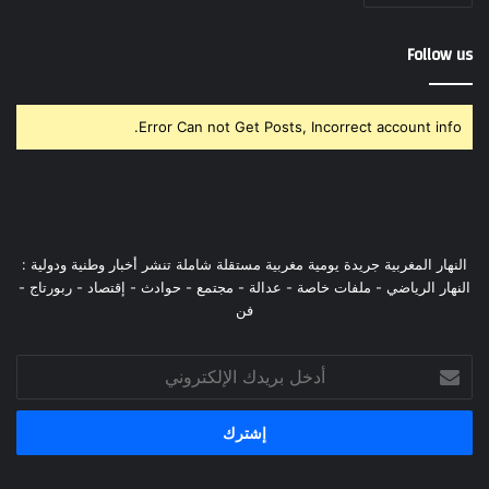
Follow us
Error Can not Get Posts, Incorrect account info.
النهار المغربية جريدة يومية مغربية مستقلة شاملة تنشر أخبار وطنية ودولية :
النهار الرياضي - ملفات خاصة - عدالة - مجتمع - حوادث - إقتصاد - ربورتاج -
فن
أدخل
بريدك
الإلكتروني