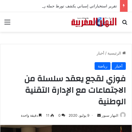
تقرير استخباراتي إسباني يكشف تورط حملة رقمية جزائرية في أحداث سبتة
بحث عن
الق
الرئيسية
/
أخبار
أخبار
رياضة
فوزي لقجع يعقد سلسلة من
الاجتماعات مع الإدارة التقنية
الوطنية
النهار سبور
أ
9 يوليو، 2020
0
11
دقيقة واحدة
ر
س