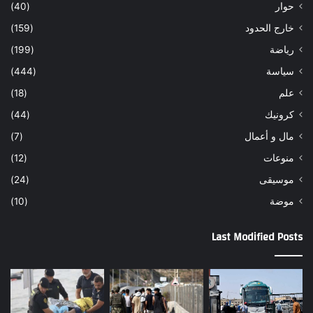
حوار
(40)
خارج الحدود
(159)
رياضة
(199)
سياسة
(444)
علم
(18)
كرونيك
(44)
مال و أعمال
(7)
منوعات
(12)
موسيقى
(24)
موضة
(10)
Last Modified Posts