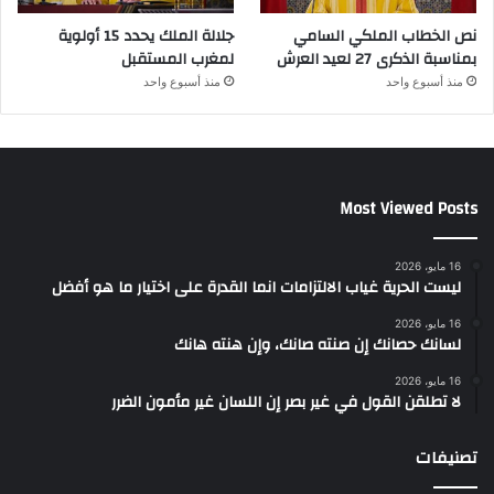
نص الخطاب الملكي السامي
جلالة الملك يحدد 15 أولوية
بمناسبة الذكرى 27 لعيد العرش
لمغرب المستقبل
منذ أسبوع واحد
منذ أسبوع واحد
Most Viewed Posts
16 مايو، 2026
ليست الحرية غياب الالتزامات انما القدرة على اختيار ما هو أفضل
16 مايو، 2026
لسانك حصانك إن صنته صانك، وإن هنته هانك
16 مايو، 2026
لا تطلقن القول في غير بصر إن اللسان غير مأمون الضرر
تصنيفات