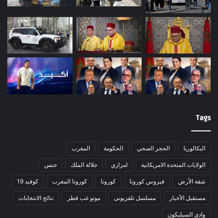
Tags
البكالوريا
الحجر الصحي
الحكومة
المغرب
الولايات المتحدة الامريكانية
امزازي
جلالة الملك
جنس
شقة الأرض
فيروس كورونا
كورونا
كورونا المغرب
كوفيد 19
مستقبل الأخبار
مسلسل تلفزيونى
موتو غب قطر
نتائج الانتخابات
وادي السيليكون