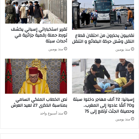
ا
ي
ن
ل
ت
ت
د
ق
تقرير استخباراتي إسباني يكشف
ا
ن
تورط حملة رقمية جزائرية في
نقابيون يحذرون من احتقان قطاع
ر
ي
أحداث سبتة
النقل وشلل حركة البضائع و التنقل
ي
ة
منذ يومين
منذ يومين
ب
“
ه
ف
م
ا
ا
ر
ب
”
م
ع
ر
ل
ك
ى
إسبانيا: 72 ألف مهاجر دخلوا سبتة
نص الخطاب الملكي السامي
ب
م
و70 ألفًا عادوا إلى المغرب..
بمناسبة الذكرى 27 لعيد العرش
م
وحصيلة الجثث ترتفع إلى 75
س
منذ أسبوع واحد
ح
ت
منذ يومين
م
و
د
ى
ا
ا