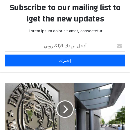
Subscribe to our mailing list to
get the new updates!
Lorem ipsum dolor sit amet, consectetur.
أ
د
خ
ل
ب
ر
ي
د
ص
ك
ن
ا
د
ل
و
إ
ق
ل
ا
ك
ل
ت
ن