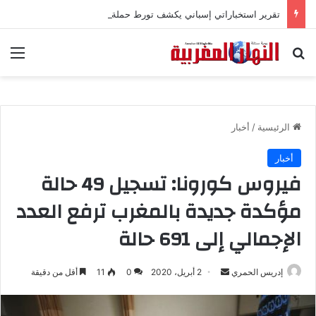
تقرير استخباراتي إسباني يكشف تورط حملة رقمية جزائرية في أحداث سبتة
بحث عن
الق
الرئيسية
/
أخبار
أخبار
فيروس كورونا: تسجيل 49 حالة
مؤكدة جديدة بالمغرب ترفع العدد
الإجمالي إلى 691 حالة
إدريس الحمري
أ
2 أبريل، 2020
0
11
أقل من دقيقة
ر
س