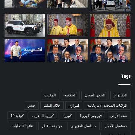
Tags
البكالوريا
الحجر الصحي
الحكومة
المغرب
الولايات المتحدة الامريكانية
امزازي
جلالة الملك
جنس
شقة الأرض
فيروس كورونا
كورونا
كورونا المغرب
كوفيد 19
مستقبل الأخبار
مسلسل تلفزيونى
موتو غب قطر
نتائج الانتخابات