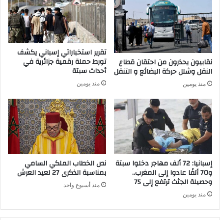
ا
م
ذ
ي
ت
د
ا
تقرير استخباراتي إسباني يكشف
ب
تورط حملة رقمية جزائرية في
نقابيون يحذرون من احتقان قطاع
ي
أحداث سبتة
النقل وشلل حركة البضائع و التنقل
ر
منذ يومين
منذ يومين
"
ز
م
ن
ا
ل
ح
ر
إسبانيا: 72 ألف مهاجر دخلوا سبتة
نص الخطاب الملكي السامي
ب
و70 ألفًا عادوا إلى المغرب..
بمناسبة الذكرى 27 لعيد العرش
"
وحصيلة الجثث ترتفع إلى 75
منذ أسبوع واحد
ل
منذ يومين
م
و