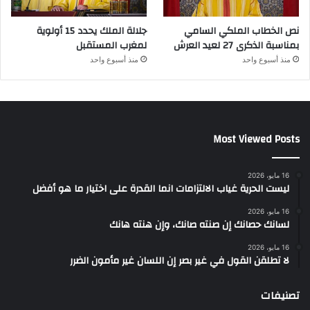
نص الخطاب الملكي السامي
جلالة الملك يحدد 15 أولوية
بمناسبة الذكرى 27 لعيد العرش
لمغرب المستقبل
منذ أسبوع واحد
منذ أسبوع واحد
Most Viewed Posts
16 مايو، 2026
ليست الحرية غياب الالتزامات انما القدرة على اختيار ما هو أفضل
16 مايو، 2026
لسانك حصانك إن صنته صانك، وإن هنته هانك
16 مايو، 2026
لا تطلقن القول في غير بصر إن اللسان غير مأمون الضرر
تصنيفات