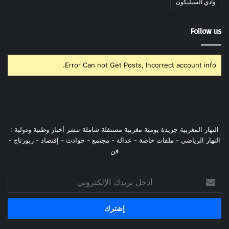
وادي السيليكون
Follow us
Error Can not Get Posts, Incorrect account info.
النهار المغربية جريدة يومية مغربية مستقلة شاملة تنشر أخبار وطنية ودولية :
النهار الرياضي - ملفات خاصة - عدالة - مجتمع - حوادث - إقتصاد - ربورتاج -
فن
أدخل
بريدك
الإلكتروني