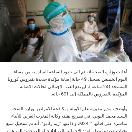
ل
ب
ر
ي
د
ا
إ
ل
ك
ت
أعلنت وزارة الصحة انه تم الى حدود الساعة السادسة من مساء
ر
اليوم الخميس تسجيل 49 حالة إصابة مؤكدة جديدة بفيروس كورونا
و
المستجد (24 ساعة )، ليرتفع العدد الإجمالي لحالات الإصابة
ن
المؤكدة بالفيروس بالمملكة إلى 691 حالة.
ي
ا
وأوضح ، مدير مديرية علم الأوبئة ومكافحة الأمراض بوزارة الصحة،
السيد محمد اليوبي، في تصريح نقلته وكالة المغرب العربي للأنباء
مباشرة على قناتها “M24″، وإذاعتها “ريم راديو”، أنه تم تسجيل سبع
وفيات جديدة ليصل العدد الاجمالي الى 44 حالة الى حدود الساعة ،