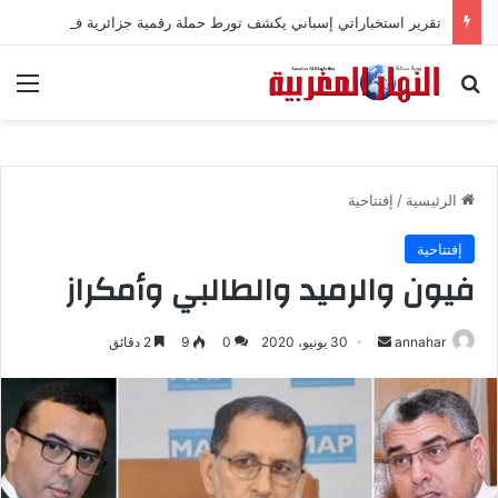
تقرير استخباراتي إسباني يكشف تورط حملة رقمية جزائرية في أحداث سبتة
بحث عن
الق
الرئيسية
/
إفتتاحية
إفتتاحية
فيون والرميد والطالبي وأمكراز
annahar
أ
30 يونيو، 2020
0
9
2 دقائق
ر
س
ل
ب
ر