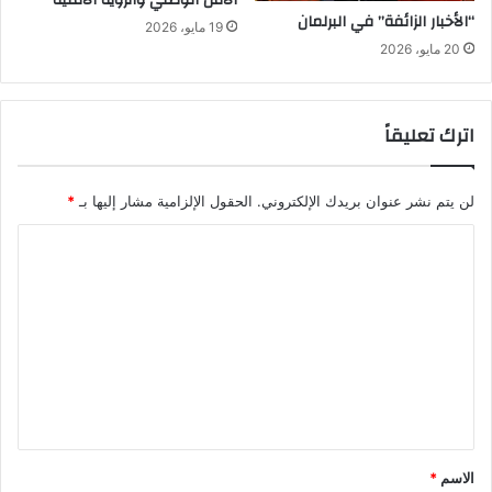
ك
“الأخبار الزائفة” في البرلمان
19 مايو، 2026
م
20 مايو، 2026
ا
ل
د
اترك تعليقاً
و
ر
ي
ا
لن يتم نشر عنوان بريدك الإلكتروني.
الحقول الإلزامية مشار إليها بـ
*
ل
ا
أ
ب
ل
ط
ت
ا
ل
ع
و
ل
ا
ل
ي
ك
ق
و
*
ن
الاسم
*