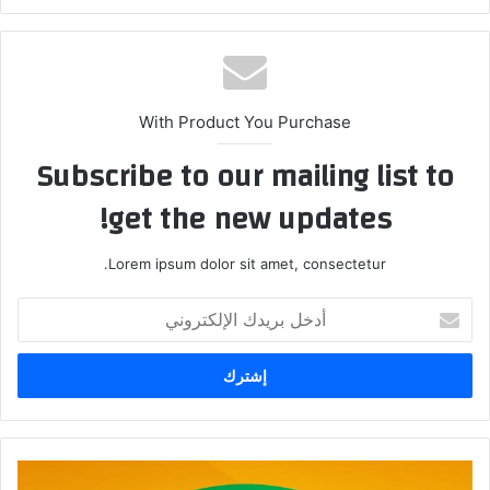
With Product You Purchase
Subscribe to our mailing list to
get the new updates!
Lorem ipsum dolor sit amet, consectetur.
أ
د
خ
ل
ب
ر
ي
د
ت