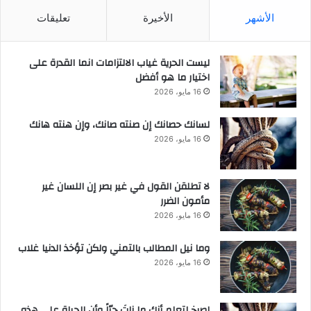
الأشهر
الأخيرة
تعليقات
ليست الحرية غياب الالتزامات انما القدرة على
اختيار ما هو أفضل
16 مايو، 2026
لسانك حصانك إن صنته صانك، وإن هنته هانك
16 مايو، 2026
لا تطلقن القول في غير بصر إن اللسان غير
مأمون الضرر
16 مايو، 2026
وما نيل المطالب بالتمني ولكن تؤخذ الدنيا غلاب
16 مايو، 2026
‫اصرخ لتعلم أنك ما زلتَ حيّاً وأن الحياة على هذه