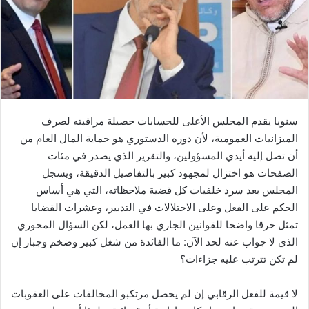
ي
د
ا
إ
ل
ك
ت
ر
سنويا يقدم المجلس الأعلى للحسابات حصيلة مراقبته لصرف
و
الميزانيات العمومية، لأن دوره الدستوري هو حماية المال العام من
ن
أن تصل إليه أيدي المسؤولين، والتقرير الذي يصدر في مئات
ي
الصفحات هو اختزال لمجهود كبير بالتفاصيل الدقيقة، ويسجل
ا
المجلس بعد سرد خلفيات كل قضية ملاحظاته، التي هي أساس
الحكم على الفعل وعلى الاختلالات في التدبير، وعشرات القضايا
تمثل خرقا واضحا للقوانين الجاري بها العمل، لكن السؤال المحوري
الذي لا جواب عنه لحد الآن: ما الفائدة من شغل كبير وضخم وجبار إن
لم تكن تترتب عليه جزاءات؟
لا قيمة للفعل الرقابي إن لم يحصل مرتكبو المخالفات على العقوبات