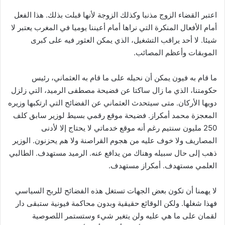
اعتبر القضاء الزوج مذنبا وكذلك الزوجة لأنها قبلت بذلك. هذا الفعل
أمام الأفعال المنكرة التي نراها أمام أعيننا يوميا في المغرب يعتبر لا
شيئا. لا أحد يراقب التشغيل، الذي يمكن العثور فيه على كبرى
الموبقات وأعظم المصائب.
ما قام به فيون يمكن أن نحيله على ما قام به العثماني، رئيس
حكومتنا، الذي ما زال ساكتا عن فضيحة مصطفى الرميد، التي زلزل
دويها الأركان. متى سيتحدث العثماني عن الفضائح التي ارتكبها وزيره
المعجزة محمد أمكراز. فضيحة موقع رقمي بسيط لوزير سابق كلف
250 مليون سنتيم رغم أنه موقع خدماتي لا يحتاج إلا لأدنى
المصاريف ولا خوف عليه من هجوم القراصنة ولا هم يحزنون. الوزير
ذهب إلى حال سبيله وهناك من يدافع عنه. الرميد مستهدف. الطالبي
العلمي مستهدف. أمكراز مستهدف.
لا يهمنا أن تكون بعض الجهات تستغل هذه الفضائح للربح السياسي
فهذا شغلها. ولكن الوقائع حقيقية وبدون محاكمة فيونية ستبقى دار
لقمان على ما هي عليه ولن يتغير شيء وستستمر اللصوصية