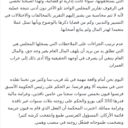
التي يستحقونها، سواء كانت إدارية أو قضائية، ولهذا أصبحنا نحصي
في الرفوف تقارير المجلس الواحد تلو الآخر دون أدنى نتيجة عملية
لأنه لا تتم محاسبة من يشير إليهم التقرير بالمخالفات والاختلالات في
التسيير والتدبير، وكم من قضايا ذكرها بالوضوح وبأنها تمثل عملا
متعمدا لهدر المال ولم يتابع أصحابها.
عدم ترتيب الجزاءات على الملاحظات التي يسجلها المجلس هي
التي تطلق يد من يريد أن يلهف المال العام يغير وجه حق، والمال
العام ينبغي أن يصرف في أوجهه الحقيقية وإلا أدى ذلك إلى خراب
العمران.
اليوم نحن أمام واقعة مهمة في بلد قريب منا وكثير من نخبنا تقلده
حتى في مشيته ألا وهو فرنسا. تم الحكم على رئيس الحكومة الأسبق
فرنسوا فيون بخمس سنوات سجنا من عامين نافذين، وغرامة مالية
قدرها 350 ألف يورو والحكم على زوجته بثلاث سنوات غير نافذة
وغرامة مماثلة. اعتبرت المحكمة أن الفعل الذي قام به فيون جريمة
قائمة الأركان. المسؤول الفرنسي طمع وانتفخت كرشه كثيرا
وتضخمت طموحاته فشغّل زوجته في منصب وهمي.