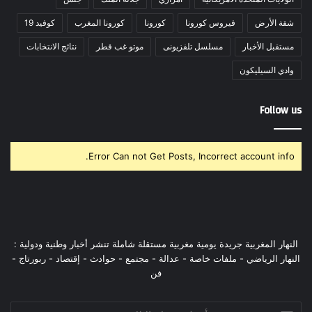
شقة الأرض
فيروس كورونا
كورونا
كورونا المغرب
كوفيد 19
مستقبل الأخبار
مسلسل تلفزيونى
موتو غب قطر
نتائج الانتخابات
وادي السيليكون
Follow us
Error Can not Get Posts, Incorrect account info.
النهار المغربية جريدة يومية مغربية مستقلة شاملة تنشر أخبار وطنية ودولية :
النهار الرياضي - ملفات خاصة - عدالة - مجتمع - حوادث - إقتصاد - ربورتاج -
فن
أدخل