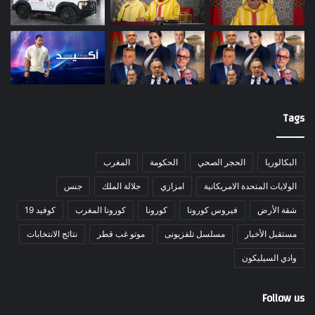
Tags
البكالوريا
الحجر الصحي
الحكومة
المغرب
الولايات المتحدة الامريكانية
امزازي
جلالة الملك
جنس
شقة الأرض
فيروس كورونا
كورونا
كورونا المغرب
كوفيد 19
مستقبل الأخبار
مسلسل تلفزيونى
موتو غب قطر
نتائج الانتخابات
وادي السيليكون
Follow us