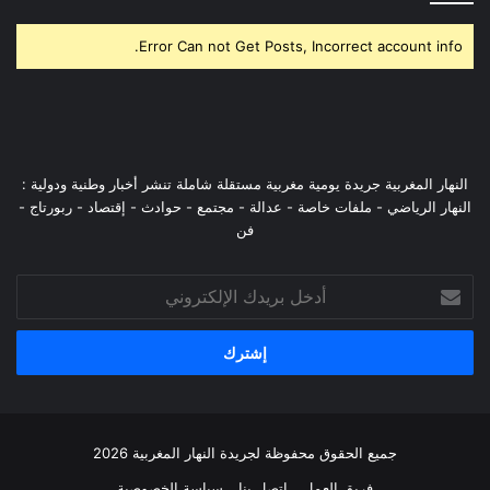
Error Can not Get Posts, Incorrect account info.
النهار المغربية جريدة يومية مغربية مستقلة شاملة تنشر أخبار وطنية ودولية :
النهار الرياضي - ملفات خاصة - عدالة - مجتمع - حوادث - إقتصاد - ربورتاج -
فن
أدخل
بريدك
الإلكتروني
جميع الحقوق محفوظة لجريدة النهار المغربية 2026
فريق العمل
إتصل بنا
سياسة الخصوصية