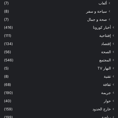
ألعاب
(7)
سياحة و سفر
(8)
صحة و جمال
(7)
أخبار كورونا
(416)
إفتتاحية
(111)
إقتصاد
(134)
الصحة
(56)
المجتمع
(546)
النهار TV
(5)
تقنية
(8)
ثقافة
(68)
جريمة
(190)
حوار
(40)
خارج الحدود
(159)
رياضة
(199)