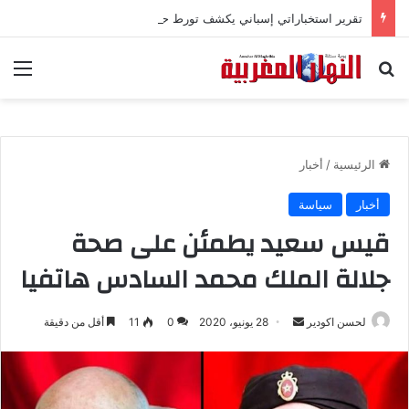
تقرير استخباراتي إسباني يكشف تورط حملة رقمية جزائرية في أحداث سبتة
بحث عن
الق
الرئيسية
/
أخبار
أخبار
سياسة
قيس سعيد يطمئن على صحة
جلالة الملك محمد السادس هاتفيا
لحسن اكودير
أ
28 يونيو، 2020
0
11
أقل من دقيقة
ر
س
ل