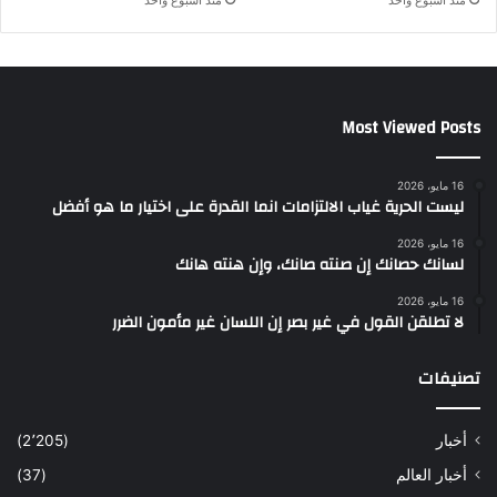
منذ أسبوع واحد
منذ أسبوع واحد
Most Viewed Posts
16 مايو، 2026
ليست الحرية غياب الالتزامات انما القدرة على اختيار ما هو أفضل
16 مايو، 2026
لسانك حصانك إن صنته صانك، وإن هنته هانك
16 مايو، 2026
لا تطلقن القول في غير بصر إن اللسان غير مأمون الضرر
تصنيفات
أخبار
(2٬205)
أخبار العالم
(37)