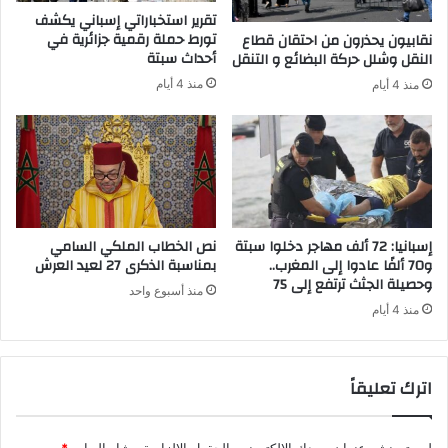
"
ش
تقرير استخباراتي إسباني يكشف
م
ي
تورط حملة رقمية جزائرية في
نقابيون يحذرون من احتقان قطاع
ت
ش
أحداث سبتة
النقل وشلل حركة البضائع و التنقل
ح
و
منذ 4 أيام
منذ 4 أيام
ك
ا
م
س
ف
ل
ي
ح
ه
ة
ا
ن
"
ا
ر
إسبانيا: 72 ألف مهاجر دخلوا سبتة
نص الخطاب الملكي السامي
ي
و70 ألفًا عادوا إلى المغرب..
بمناسبة الذكرى 27 لعيد العرش
وحصيلة الجثث ترتفع إلى 75
ة
منذ أسبوع واحد
و
منذ 4 أيام
1
4
م
اترك تعليقاً
و
ق
و
لن يتم نشر عنوان بريدك الإلكتروني.
الحقول الإلزامية مشار إليها بـ
*