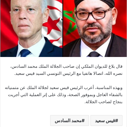
ب
ر
ي
د
ا
إ
ل
ك
ت
ر
قال بلاغ للديوان الملكي إن صاحب الجلالة الملك محمد السادس،
و
نصره الله، اتصالا هاتفيا مع الرئيس التونسي السيد قيس سعيد.
ن
ي
وبهذه المناسبة، أعرب الرئيس قيس سعيد لجلالة الملك عن متمنياته
ا
بالشفاء العاجل وبموفور الصحة، وذلك على إثر العملية التي أجريت
بنجاح لصاحب الجلالة.
قيس سعيد
محمد السادس