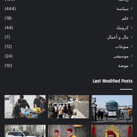
سياسة
(444)
علم
(18)
كرونيك
(44)
مال و أعمال
(7)
منوعات
(12)
موسيقى
(24)
موضة
(10)
Last Modified Posts