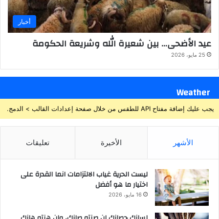
أخبار
عيد الأضحى… بين شعيرة الله وشريعة الحكومة
25 مايو، 2026
Weather
يجب عليك إضافة مفتاح API للطقس من خلال صفحة إعدادات القالب > الدمج.
الأشهر
الأخيرة
تعليقات
ليست الحرية غياب الالتزامات انما القدرة على
اختيار ما هو أفضل
16 مايو، 2026
لسانك حصانك إن صنته صانك، وإن هنته هانك