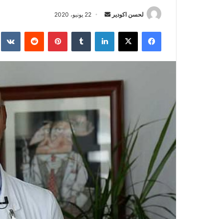
لحسن اكودير
أ
22 يونيو، 2020
ر
فيسبوك
‫X
لينكدإن
‏Tumblr
بينتيريست
‏Reddit
‏te
س
ل
ب
ر
ي
د
ا
إ
ل
ك
ت
ر
و
ن
ي
ا