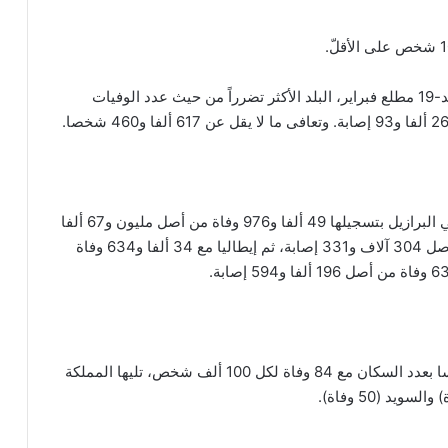
ولا تزال الولايات المتحدة، التي سجلت أول وفاة بكوفيد-19 مطلع فبراير، البلد الأكثر تضرراً من حيث عدد الوفيات
وبعد الولايات المتحدة، الدول الأكثر تضرّراً من الوباء هي البرازيل بتسجيلها 49 ألفا و976 وفاة من أصل مليون و67 ألفا
و579 إصابة، تليها بريطانيا مع 42 ألفا و632 وفاة من أصل 304 آلاف و331 إصابة، ثم إيطاليا مع 34 ألفا و634 وفاة
وبلجيكا هي البلد الذي سجل أكبر عدد من الوفيات قياسا بعدد السكان مع 84 وفاة لكل 100 ألف شخص، تليها المملكة