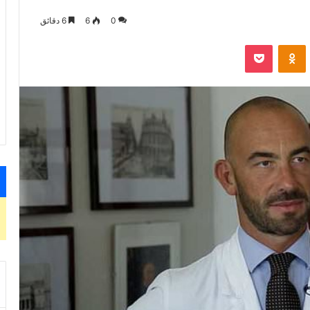
0
6
6 دقائق
VKontak
Odnoklassniki
‫Pocket