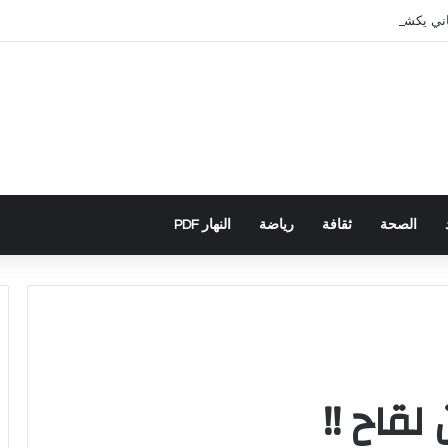
اني يكشف تورط حملة رقمية جزائرية في أحداث سبتة
الصحة
ثقافة
رياضة
النهار PDF
قاح !!