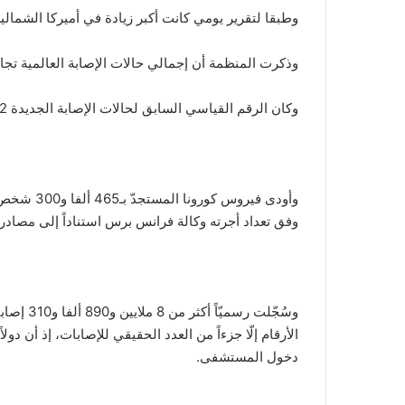
وطبقا لتقرير يومي كانت أكبر زيادة في أميركا الشمالية وأميركا الل
وذكرت المنظمة أن إجمالي حالات الإصابة العالمية تجاوز 8.7 مليون حالة مع أكثر من 461 ألف حالة 
وكان الرقم القياسي السابق لحالات الإصابة الجديدة 181232 وتم تسجيله في 18 يونيو.
وأودى فيرو
وفق تعداد أجرته وكالة فرانس برس استناداً إلى مصادر رسميّة الساعة 19:00
الأرقام إلّا جزءاً من العدد الحقيقي للإصابات، إذ أن د
دخول المستشفى.