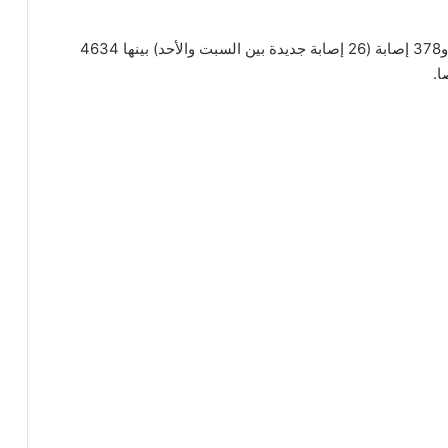
وحتى ، أعلنت الصين (بدون ماكاو وهونغ كونغ) 83 ألفا و378 إصابة (26 إصابة جديدة بين السبت والأحد) بينها 4634