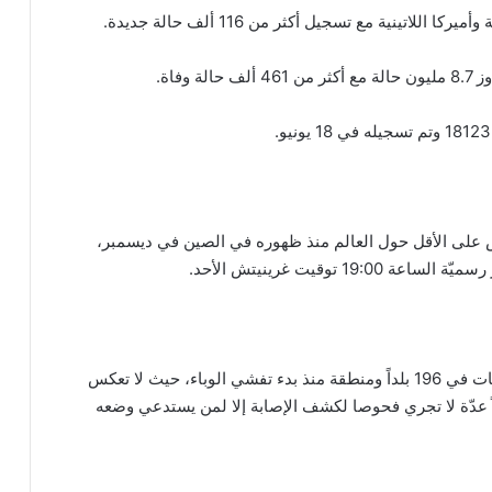
اتينية مع تسجيل أكثر من 116 ألف حالة جديدة.
وفاة.
س كورونا المستجدّ بـ465 ألفا و300 شخص على الأقل حول العالم منذ ظهوره في الصين في ديسمبر،
 توقيت غرينيتش الأحد.
وسُجّلت رسميّاً أكثر من 8 ملايين و890 ألفا و310 إصابات في 196 بلداً ومنطقة منذ بدء تفشي الوباء، حيث لا تعكس
ولاً عدّة لا تجري فحوصا لكشف الإصابة إلا لمن يستدعي وضعه