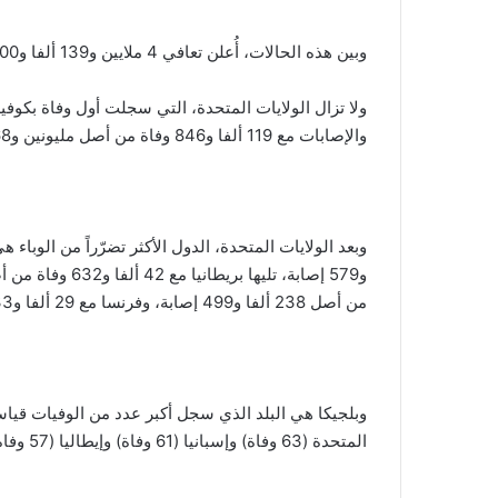
وبين هذه الحالات، أُعلن تعافي 4 ملايين و139 ألفا و100 شخص على الأقلّ.
والإصابات مع 119 ألفا و846 وفاة من أصل مليونين و268 ألفا و93 إصابة. وتعافى ما لا يقل عن 617 ألفا و460 شخصا.
من أصل 238 ألفا و499 إصابة، وفرنسا مع 29 ألفا و633 وفاة من أصل 196 ألفا و594 إصابة.
المتحدة (63 وفاة) وإسبانيا (61 وفاة) وإيطاليا (57 وفاة) والسويد (50 وفاة).