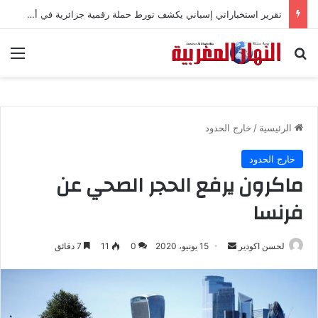
تقرير استخباراتي إسباني يكشف تورط حملة رقمية جزائرية في أحداث سبتة
بحث عن
الق
الرئيسية
/
خارج الحدود
خارج الحدود
ماكرون يرفع الحجر الصحي عن
فرنسا
لحسن اكودير
أ
15 يونيو، 2020
0
11
7 دقائق
ر
س
ل
ب