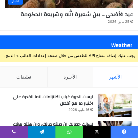
أخبار
عيد الأضحى… بين شعيرة الله وشريعة الحكومة
25 مايو، 2026
Weather
يجب عليك إضافة مفتاح API للطقس من خلال صفحة إعدادات القالب > الدمج.
الأشهر
الأخيرة
تعليقات
ليست الحرية غياب الالتزامات انما القدرة على
اختيار ما هو أفضل
16 مايو، 2026
لسانك حصانك إن صنته صانك، وإن هنته هانك
16 مايو، 2026