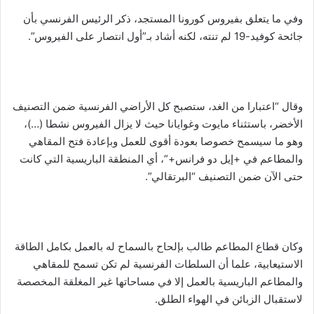
وفي ما يتعلق بفيروس كورونا المستجد، ذكر الرئيس الفرنسي بأن
جائحة كوفيد-19 لم تنته، لكنه أشاد بـ”أول انتصار على الفيروس”.
وقال “اعتبارا من الغد، ستصبح كل الأراضي الفرنسية ضمن التصنيف
الأخضر، باستثناء مايوت وغوايانا حيث لا يزال الفيروس نشطا (…)،
وهو ما سيسمح خصوصا بعودة أقوى للعمل وبإعادة فتح المقاهي
والمطاعم في +إيل دو فرانس+”، أي المنطقة الباريسية التي كانت
حتى الآن ضمن التصنيف “البرتقالي”.
وكان قطاع المطاعم طالب بإلحاح بالسماح له بالعمل بكامل الطاقة
الاستيعابية، علما أن السلطات الفرنسية لم تكن تسمح للمقاهي
والمطاعم الباريسية بالعمل إلا في مساحاتها غير المغلقة المخصصة
لاستقبال الزبائن في الهواء الطلق.