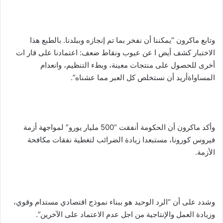
وتابع ماكرون “يمكننا أن نفخر بما تم إنجازه وببلدنا. بالطبع هذا
الاختبار كشف أيض ا عن عيوب ونقاط ضعف: اعتمادنا على قار ات
أخرى للحصول على منتجات معينة، وبطء التنظيم، وانعدام
المساواةأريد أن نستخلص كل العبر مما عشناه”.
وأكد ماكرون أن الحكومة أنفقت “500 مليار يورو” لمواجهة أزمة
فيروس كورونا، مستبعدا زيادة الضرائب لتغطية نفقات مكافحة
الأزمة.
وشدد على أن “الرد الوحيد هو ببناء نموذج اقتصادي مستدام وقوي،
وزيادة العمل والإنتاجية من اجل عدم الاعتماد على الآخرين”.