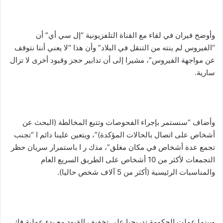
وأوضح فيران في لقاء مع القناة التلفزيونية “إل سي أي” أن
“الفيروس لم ينته من التنقل في البلاد” وأن هذا “لا يعني أننا نتوقف
عن مواجهة الفيروس”، مشيرا إلى أن تدابير حجز وقيود أخرى لا تزال
سارية.
وأضاف “سنستمر بإجراء الفحوصات وتتبع المخالطة (البحث عن
أشخاص على اتصال بالحالات المؤكدة)”، ويتعين علينا دائم ا “تجنب
تجمع عدة أشخاص في مكان مغلق”، مذك ر ا باستمرار سريان حظر
التجمعات لأكثر من 10 أشخاص على الطريق السريع العام
والمناسبات الرئيسية (أكثر من 5 آلاف شخص حاليا).
وبينما عملت الحكومة تدريجيا على تخفيف القيود مع بدء عملية فك