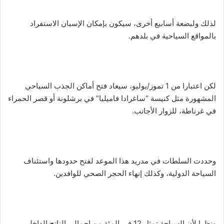
لذلك ولبضعة أسابيع أخرى، سيكون بإمكان الإسبان الاستفراد
بالمواقع السياحية في بلدهم.
لكن اعتبارا من 1 تموز/يوليو، سيعاد فتح أماكن الجذب السياحي
المشهورة مثل كنيسة “ساغرادا فاميليا” في برشلونة أو قصر الحمراء
في غرناطة، للزوار الأجانب.
وحددت السلطات في مدريد هذا الموعد لفتح حدودها واستئناف
السياحة الدولية، وكذلك إنهاء الحجر الصحي للوافدين.
ونظرا لأن السياحة تمثل 12 في المئة من إجمالي الناتج الداخلي،