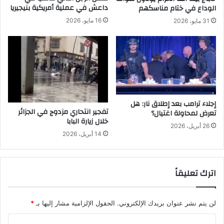
ف
ا
داعش في عملية أمريكية بنيجيريا
الوداع في ختام مناسكهم
ي
ر
16 مايو، 2026
31 مايو، 2026
ا
م
س
ن
ب
ا
و
ل
ع
ق
م
ح
إجلاء ترامب بعد إطلاق نار: هل
تفجير انتحاري مزدوج في الجزائر
تعرض لمحاولة اغتيال؟
خلال زيارة البابا
26 أبريل، 2026
14 أبريل، 2026
اترك تعليقاً
لن يتم نشر عنوان بريدك الإلكتروني.
الحقول الإلزامية مشار إليها بـ
*
ا