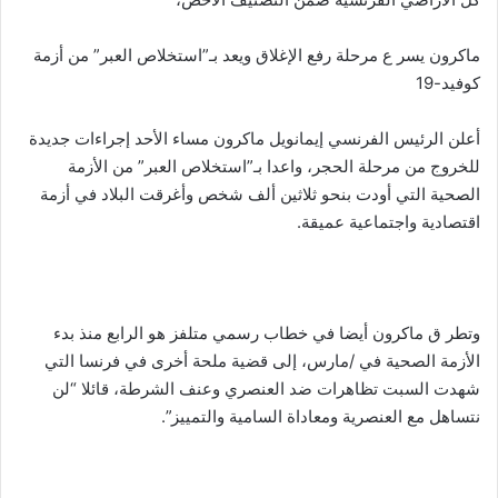
ماكرون يسر ع مرحلة رفع الإغلاق ويعد بـ”استخلاص العبر” من أزمة
كوفيد-19
أعلن الرئيس الفرنسي إيمانويل ماكرون مساء الأحد إجراءات جديدة
للخروج من مرحلة الحجر، واعدا بـ”استخلاص العبر” من الأزمة
الصحية التي أودت بنحو ثلاثين ألف شخص وأغرقت البلاد في أزمة
اقتصادية واجتماعية عميقة.
وتطر ق ماكرون أيضا في خطاب رسمي متلفز هو الرابع منذ بدء
الأزمة الصحية في /مارس، إلى قضية ملحة أخرى في فرنسا التي
شهدت السبت تظاهرات ضد العنصري وعنف الشرطة، قائلا “لن
نتساهل مع العنصرية ومعاداة السامية والتمييز”.