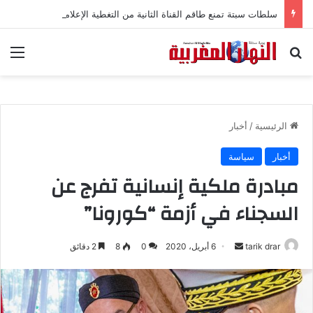
سلطات سبتة تمنع طاقم القناة الثانية من التغطية الإعلامية
بحث عن
الق
الرئيسية
/
أخبار
أخبار
سياسة
مبادرة ملكية إنسانية تفرج عن
السجناء في أزمة “كورونا”
tarik drar
أ
6 أبريل، 2020
0
8
2 دقائق
ر
س
ل