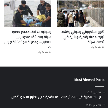
تقرير استخباراتي إسباني يكشف
إسبانيا: 72 ألف مهاجر دخلوا
تورط حملة رقمية جزائرية في
سبتة و70 ألفًا عادوا إلى
أحداث سبتة
المغرب.. وحصيلة الجثث ترتفع إلى
75
منذ 5 أيام
منذ 5 أيام
Most Viewed Posts
16 مايو، 2026
ليست الحرية غياب الالتزامات انما القدرة على اختيار ما هو أفضل
16 مايو، 2026