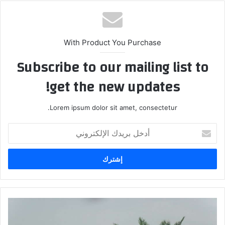
الوي
ب
With Product You Purchase
Subscribe to our mailing list to
get the new updates!
Lorem ipsum dolor sit amet, consectetur.
أ
د
خ
ل
ب
ر
ي
د
ك
ك
و
ا
ف