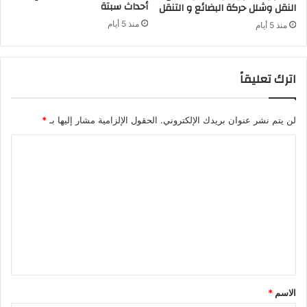
ل
أحداث سبتة
النقل وشلل حركة البضائع و التنقل
ا
منذ 5 أيام
منذ 5 أيام
ت
د
ع
اترك تعليقاً
و
إ
ل
ى
لن يتم نشر عنوان بريدك الإلكتروني.
الحقول الإلزامية مشار إليها بـ
*
ا
ا
ل
ق
ل
ل
ت
ق
"
ع
ل
ي
ق
*
الاسم
*