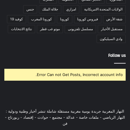
الولايات المتحدة الامريكانية
امزازي
جلالة الملك
جنس
شقة الأرض
فيروس كورونا
كورونا
كورونا المغرب
كوفيد 19
مستقبل الأخبار
مسلسل تلفزيونى
موتو غب قطر
نتائج الانتخابات
وادي السيليكون
Follow us
Error Can not Get Posts, Incorrect account info.
النهار المغربية جريدة يومية مغربية مستقلة شاملة تنشر أخبار وطنية ودولية :
النهار الرياضي - ملفات خاصة - عدالة - مجتمع - حوادث - إقتصاد - ربورتاج -
فن