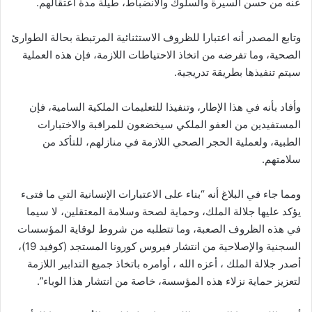
عنه من حسن السيرة والسلوك والانضباط، طيلة مدة اعتقالهم.
وتابع المصدر أنه اعتبارا للظروف الاستثنائية المرتبطة بحالة الطوارئ
الصحية، وما تفرضه من اتخاذ الاحتياطات اللازمة، فإن هذه العملية
سيتم تنفيذها بطريقة تدريجية.
وأفاد بأنه في هذا الإطار، وتنفيذا للتعليمات الملكية السامية، فإن
المستفيدين من العفو الملكي سيخضعون للمراقبة والاختبارات
الطبية، ولعملية الحجر الصحي اللازمة في منازلهم، للتأكد من
سلامتهم.
ومما جاء في البلاغ أنه “بناء على الاعتبارات الإنسانية التي ما فتىء
يؤكد عليها جلالة الملك، وحماية لصحة وسلامة المعتقلين، لا سيما
في هذه الظروف الصعبة، وما تتطلبه من شروط لوقاية المؤسسات
السجنية والإصلاحية من انتشار فيروس كورونا المستجد (كوفيد 19)،
أصدر جلالة الملك ، أعزه الله ، أوامره باتخاذ جميع التدابير اللازمة
لتعزيز حماية نزلاء هذه المؤسسة، خاصة من انتشار هذا الوباء”.