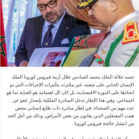
ب
ر
ي
د
ا
إ
ل
ك
ت
ر
و
جسد جلالة الملك محمد السادس خلال أزمة فيروس كورونا الملك
ن
الإنسان الحابي على شعبه، غير مكترث بتأثيرات الإجراءات التي تم
ي
اتخاذها على الدورة الاقتصادية، بل كان كل اهتمامه هو العناية بما هو
ا
اجتماعي، وفي هذا الإطار تدخل المبادرة الملكية بإصدار عفو عن
عدد مهم من السجناء، في إطار مبادرة ذات طابع إنساني محض
همت المعتقلين الذين يعانون من بعض الأمراض، وذلك من أجل الحد
من انتشار جائحة فيروس كورونا.
ويمكن القول إن السجون، ليس في المغرب وحده، تعتبر الأماكن