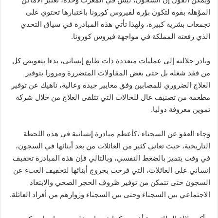
المؤهلة بقوة لتكون بؤرة لفيروس كورونا باعتبارها تحتوي على
تجمعات بشرية كبيرة، ولهذا تأتي هذه المبادرة في سياق التحدي
الذي رفعته المملكة في مواجهة فيروس كورونا.
وبادر جلالته إلى عمليات متعددة ذات طابع إنساني، بدءا بتعويض كل
من فقد شغله بل حتى بعض المقاولات المتضررة ومرورا بتوفير
العلاج الضروري للمصابين وفق معايير جيدة وعالية، ناهيك عن توفير
مطعمة من تصنيف عال للحالات التي تتلقى العلاج من خلال شركة
تموين معروفة دوليا.
وجاء العفو عن السجناء ،كأعظم مبادرة إنسانية في هذه اللحظة
التاريخية، حيث تعاني كثير من العائلات من بعد أبنائها في السجون،
في وقت يتميز بالضغط النفسي، وبالتالي فإن هذه المبادرة تخفيف
إنساني على العائلات، التي فرحت بخروج أبنائها لتخفيف العبء عن
السجون حتى تتمكن من توفير ظروف الحجر الصحي والابتعاد
الاجتماعي بين السجناء وحتى بين السجناء وزوارهم من أفراد العائلة.