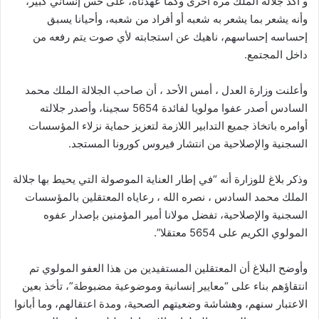
و أكد جلالة الملك مرة أخرى وكما عهدناه، على حس إنساني كبير،
وأنه يشعر بما يشعر به شعبه أو أفراد من شعبه، وأحيانا يسبق
إحساسه إحساسهم، ناهيك عن استجابته لأي صوت يتم رفعه من
داخل المجتمع.
وأعلنت وزارة العدل ، أمس الأحد ، أن صاحب الجلالة الملك محمد
السادس أصدر عفوا مولويا لفائدة 5654 سجينا، وأصدر جلالته
أوامره باتخاذ جميع التدابير اللازمة لتعزيز حماية نزلاء المؤسسات
السجنية والإصلاحية من انتشار فيروس كورونا المستجد.
وذكر بلاغ للوزارة أنه “في إطار العناية الموصولة التي يحيط بها جلالة
الملك محمد السادس ، نصره الله ، رعاياه المعتقلين بالمؤسسات
السجنية والإصلاحية، تفضل مولانا أمير المؤمنين بإصدار عفوه
المولوي الكريم على 5654 معتقلا”.
وأوضح البلاغ أن المعتقلين المستفيدين من هذا العفو المولوي تم
انتقاؤهم بناء على “معايير إنسانية وموضوعية مضبوطة”، تأخذ بعين
الاعتبار سنهم، وهشاشة وضعيتهم الصحية، ومدة اعتقالهم، وما أبانوا