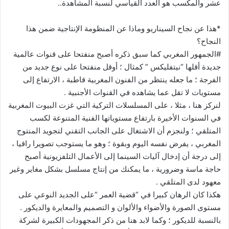
عشر والمكسب هو العدد القياسي لنسبة المشاهدة..
*هذا عن نجاح السيناريو وماذا عن المنظومة الإنتاجية ضمن هذا
النجاح؟
#الجمهور المغربي كما سبق ذكره أصبح منفتحا على قنوات عالمية
جديدة أقلها “نيتفليكس ” كمثال ؛ أوقل منفتحا على نوع جديد من
الفرجة ؛ ما جعله ينتظر من الفنون المغربية قاطبة ، الارتفاع إلى
مستويات لا تقل عما يشاهده في القنوات الأجنبية .
لنركز هنا ، مثلا ، على المسلسلات التركية التي غزت البيوت المغربية
في السنوات الأخيرة بارتفاع مستوياتها الفنية المتنوعة لكسب
المتلقي ؛ ولنجزم أن الاشتغال على الجانب التقني لتجويد المنتوج
المغربي ، يفرض نفسه اليوم وبقوة ؛ وهو ما يستوجب تصويرا راقيا ،
إلى درجة أن إدخال آليات السينما إلى الأعمال التلفزيونية أصبح
حاجة ماسة وضرورية ، ما يمكنك من إنتاج مسلسل بشكل مغاير وغير
معهود لدى المتلقي .
هكذا كان الرهان كبيرا في “قضية العمر “على الجديد النوعي على
مستوى الصورة والأضواء والألوان و التصميم والمعايرة والديكور .
بالنسبة للديكور ؛ وكما لابد هنا من ذكر المجهودات الكبيرة لشركة