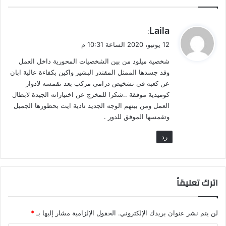
ص
ف
ة
ي
Laila
:
ا
ق
12 يونيو، 2020 الساعة 10:31 م
ل
و
ب
شخصية ميلود من بين الشخصيات المحورية داخل العمل
ل
ر
وقد جسدها الممثل المقتدر البشير واكين بكفاءة عالية ابان
د
عن كعبه في تشخيص درامي مركب بعد تقمسه لادوار
كوميدية موفقة ..شكرا للمخرج عن اختياراته الجيدة لابطال
العمل ومن بينهم الوجه الجديد نادية ايت بحظورها الجميل
وتقمسها الموفق للدور .
رد
اترك تعليقاً
لن يتم نشر عنوان بريدك الإلكتروني.
الحقول الإلزامية مشار إليها بـ
*