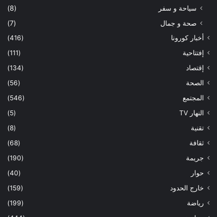
سياحة و سفر
(8)
صحة و جمال
(7)
أخبار كورونا
(416)
إفتتاحية
(111)
إقتصاد
(134)
الصحة
(56)
المجتمع
(546)
النهار TV
(5)
تقنية
(8)
ثقافة
(68)
جريمة
(190)
حوار
(40)
خارج الحدود
(159)
رياضة
(199)