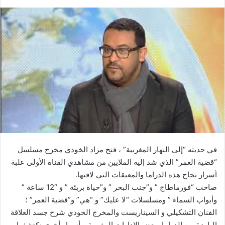
ر
س
ل
ب
ر
ي
د
ا
إ
ل
ك
ت
ر
في حديثه “إلى النهار المغربية” ، فتح مراد الخودي مخرج مسلسل
و
“قضية العمر” الذي شد إليه الملايين من مشاهدي القناة الأولى علبة
ن
أسرار نجاح هذه الدراما والمعيقات التي لاقتها.
ي
صاحب “فورماطاج ” و”جنب البحر ” و”حياة بريئة ” و “12 ساعة ”
ا
وأبواب السماء ” ومسلسلات “لا عليك” و “هي” و”قضية العمر” ؛
الفنان التشكيلي و السيناريست والمخرج الخودي شرح جسد العلاقة
الباردة بين الدراما وبعض الإدارات المغربية و أسرار أخرى نكتشفها