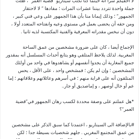
لا أخفيكم سرا أنه حينما كنا نكتب سيناريو” قضية العمر” ، ظلت
جملة واحدة تتردد بيننا عشرات المرات ؛ مفادها ” لا لاحتقار
الجمهور” ؛ وذلك إيمانا منا بأن هذا الجمهور على وعي فني كبير ،
ومن حقه أن يحضى بعمل في مستوى وعيه وانفتاحه المتعدد أولا ،
دون أن نبخس مقدراته المعرفية والفنية المكتسبة لذيه ثانيا .
الإجماع أيضا ، كان على ضرورة مشخصين من عمق الساحة
المغربية. لذلك يلاحظ المتلقي وهو يتابع أحداث المسلسل أنه بمقدور
جميع المغاربة أن يجدوا أنفسهم أو يشاهدوها في واحد من أولئك
المشخصين ؛ وإن لم يكن ؛ فمشخص واحد ، على الأقل ، يحس
المتلقون أنه على قرابة منهم ؛ في أسرهم وعائلاتهم وعلاقاتهم ؛ إما
عم أو خال أوصهر ، و إماصديق أو جار..
*هل عملتم على وصفة محددة لكسب رهان الجمهور في”قضية
العمر”؟
#بالإضافة الى السيناريو ، اعتمدنا كما سبق الذكر على مشخصين
من عمق المجتمع المغربي . جلهم شخصيات بسيطة جدا ؛ لكن