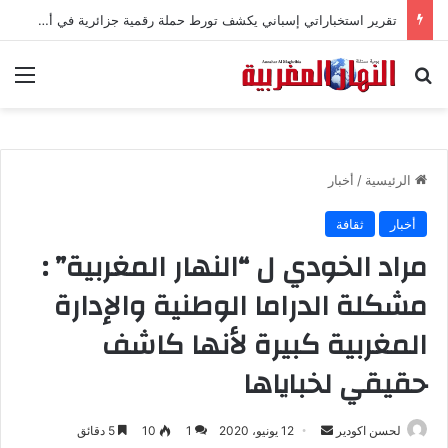
تقرير استخباراتي إسباني يكشف تورط حملة رقمية جزائرية في أحداث سبتة
بحث عن
الق
الرئيسية
/
أخبار
أخبار
ثقافة
مراد الخودي ل “النهار المغربية” :
مشكلة الدراما الوطنية والإدارة
المغربية كبيرة لأنها كاشف
حقيقي لخباياها
لحسن اكودير
أ
12 يونيو، 2020
1
10
5 دقائق