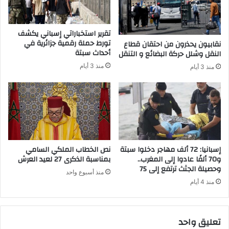
ق
د
ا
تقرير استخباراتي إسباني يكشف
ل
تورط حملة رقمية جزائرية في
نقابيون يحذرون من احتقان قطاع
ض
أحداث سبتة
النقل وشلل حركة البضائع و التنقل
ي
منذ 3 أيام
منذ 3 أيام
ع
ا
ت
ا
ل
م
ت
ض
إسبانيا: 72 ألف مهاجر دخلوا سبتة
نص الخطاب الملكي السامي
ر
و70 ألفًا عادوا إلى المغرب..
بمناسبة الذكرى 27 لعيد العرش
وحصيلة الجثث ترتفع إلى 75
ر
منذ أسبوع واحد
ة
منذ 4 أيام
م
ن
ع
تعليق واحد
ا