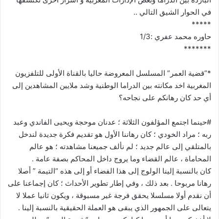
في الحوار الشيق التالي ..
*****
حاوره محمد عفري :1/3
*******
*”قضية العمر” المسلسل المعروضة حاليا بالقناة الأولى للتلفزيون
المغربية اخد مكانته بين الدراما الوطنية وشد ملايين المشاهدين إلى
أي حد كان رهانكم على نجاحه؟
#حينما اجتمع المؤلفون الثلاثة ؛ عدنان موحجة ويحيى الفاندي وعبد
ربه ؛ مراد الخودي ؛ كان رهاننا الأول هو تقديم فكرة جديدة لندخل
بالمتلقي إلى عالم جديد ؛ لم نألف جميعنا مشاهدته ؛ هو عالم
المحاماة ، عالم القضاء وما يروج داخل المحاكم بصفة عامة .
كان بالنسبة إلينا الولوج إلى هذا الفضاء أو إلى هذه “التيمة ” أصلا
رهانا مربوحا . بعد ذلك ، وفي إطار تطوير الأحداث ؛ كان إجماعنا على
أن نقدم أولا مسلسلا يحقق فرجة غير مسبوقة ، ويكون ثانيا عملا لا
يتعالى على الجمهور الذي يبقى هو العملة الحقيقية بالنسبة إلينا .