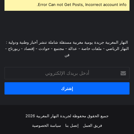
Error Can not Get Posts, Incorrect account info.
النهار المغربية جريدة يومية مغربية مستقلة شاملة تنشر أخبار وطنية ودولية :
النهار الرياضي - ملفات خاصة - عدالة - مجتمع - حوادث - إقتصاد - ربورتاج -
فن
أدخل
بريدك
الإلكتروني
جميع الحقوق محفوظة لجريدة النهار المغربية 2026
فريق العمل
إتصل بنا
سياسة الخصوصية