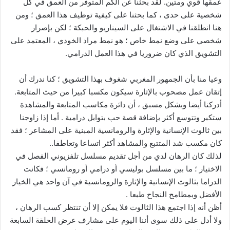
عمقها قوي ومتين. لقد بحثنا عن الكم المتوفر من العمق في كل
شخصية على حدى ، كما بحثنا على كيفية توظيف هذا العمق ؛ ومن
هنا انطلقنا في الاشتغال على السيناريو والحبكة ؛ لكن بإصرار
شخصي على وضع نمط خاص ؛ هو نمط مراد الخودي ، المعتمد على
التشويق الذي كان ضروريا في هذا العمل الدرامي.
وعيا منا بأن الجمهور المغربي شغوف بهذا التشويق ؛ كنا ندرك أن
إتقان عمل مصحوب بالإثارة سيكون مكسبا كبيرا من حيث المتابعة.
أدركنا أيضا وبشكل مسبق ، أن دائرة مكاسب المتابعة والمشاهدة
ستكبر وتتوسع أكثر بإضافة قصة حب بتوابل درامية . أما إذا زاوجنا
بين ثالوث الإنسانية والإثارة والرومانسية المبنية على المشاعر ؛ فقد
كان مكسب شد المتتبع والمشاهد أكثر اتساعا وتعاطفا..
لذلك كان الرهان لدي من أجل تقديم مسلسل تلفزيوني الفصل في
الاختيار ؛ ما بين مسلسل بوليسي أو درامي أو رومانسي ؛ فكانت
الدراما بثالوث الإنسانية والإثارة والرومانسية في آن واحد هي الخيار
الأفضل وبمطامح النجاح طبعا .
أظن أنه إذا اجتمع هذا الثالوت فلا يمكن إلا أن تنتظر كسب الرهان ،
ولا أدل على ذلك سوى أننا اليوم على مشارف عرض الحلقة السابعة