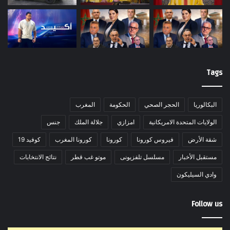
Tags
البكالوريا
الحجر الصحي
الحكومة
المغرب
الولايات المتحدة الامريكانية
امزازي
جلالة الملك
جنس
شقة الأرض
فيروس كورونا
كورونا
كورونا المغرب
كوفيد 19
مستقبل الأخبار
مسلسل تلفزيونى
موتو غب قطر
نتائج الانتخابات
وادي السيليكون
Follow us