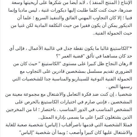
الإنتاج ( المنتج المنفذ ) ، لابد أيضا من شكرها على أريحيتها وسعة
صدرها، حيث كنت كلما طلبت إليها ديكورات غنية ، ليس ماديا وإنما
فنيا ؛ إلا كان التجاوب المهني الفائق والتنفيذ السريع ؛ علما أن
الديكور يمكن أن يكون فقيرا من حيث التكلفة المادية لكن غنيا من
حيث الحمولة الفنية..
*”الكاستينغ غالبا ما يكون نقطة جدل في غالبية الأعمال ، فإلى أي
حد كان مساهما في تألق “قضية العمر “؟
# رهان النجاح ظل كبيرا على مستوى “الكاستينغ ” حيث كان من
الضروري تقديم مسلسل بمشخصين قادرين على التجاوب مع
الحمولة الفنية النوعية للسيناريو والمناسبة جدا للشخصيات التي
رسمها النص .
شخصيا ، إن كنت ضد فكرة التعامل والاشتغال مع مجموعة معينة من
المشخصين ، فإنني صارم في اختيارات الكاستينغ بالحرص على
المشخص المناسب في الدور المناسب . باختصار ؛ انا من المخرجين
الذين يشتغلون كثيرا على ما يسمى بإدارة الممثل..
فمثلا الشخصية التي قدمها ناصرأقباب ( إلياس) شخصية صعبة للغاية
والاشتغال عليها كان كبيرا وأصعب ؛ وبما أن شخصية “إلياس”