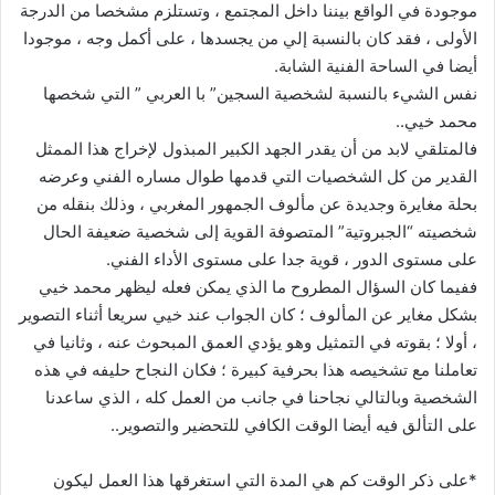
موجودة في الواقع بيننا داخل المجتمع ، وتستلزم مشخصا من الدرجة
الأولى ، فقد كان بالنسبة إلي من يجسدها ، على أكمل وجه ، موجودا
أيضا في الساحة الفنية الشابة.
نفس الشيء بالنسبة لشخصية السجين” با العربي ” التي شخصها
محمد خيي..
فالمتلقي لابد من أن يقدر الجهد الكبير المبذول لإخراج هذا الممثل
القدير من كل الشخصيات التي قدمها طوال مساره الفني وعرضه
بحلة مغايرة وجديدة عن مألوف الجمهور المغربي ، وذلك بنقله من
شخصيته “الجبروتية” المتصوفة القوية إلى شخصية ضعيفة الحال
على مستوى الدور ، قوية جدا على مستوى الأداء الفني.
ففيما كان السؤال المطروح ما الذي يمكن فعله ليظهر محمد خيي
بشكل مغاير عن المألوف ؛ كان الجواب عند خيي سريعا أثناء التصوير
، أولا ؛ بقوته في التمثيل وهو يؤدي العمق المبحوث عنه ، وثانيا في
تعاملنا مع تشخيصه هذا بحرفية كبيرة ؛ فكان النجاح حليفه في هذه
الشخصية وبالتالي نجاحنا في جانب من العمل كله ، الذي ساعدنا
على التألق فيه أيضا الوقت الكافي للتحضير والتصوير..
*على ذكر الوقت كم هي المدة التي استغرقها هذا العمل ليكون