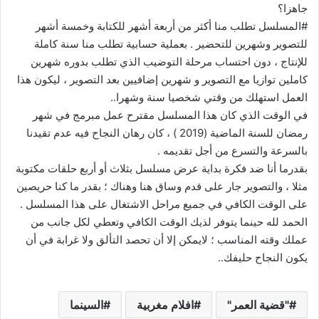
جاهزا؟
#المسلسل تطلب منا أكثر من أربعة أشهر للكتابة وخمسة أشهر
للتصوير وشهرين للتحضير . بعملية حسابية تطلب منا سنة كاملة
للإنتاج ، دون احتساب مرحلة التوضيب الذي تطلب بدوره شهرين
كاملين توازيا مع التصوير و شهرين إضافيين بعد التصوير ، ليكون هذا
العمل استهلك من وقتي شخصيا سنة وشهرا..
في الوقت الذي كان هذا المسلسل مقترح عمل مبرمج في شهر
رمضان للسنة الماضية (2019 ) ، كان رهان النجاح فيه عدم تقيدنا
بالسرعة والتسرع من أجل تقديمه .
بقدرما أنا ضد فكرة بداية عرض مسلسل بثلاث أو أربع حلقات مكتوبة
مثلا ، والتصوير جار على قدم وساق هنا وهناك ؛ بقدر ما كنا حريصين
على الوقت الكافي في جميع مراحل الاشتغال على هذا المسلسل .
الحمد لله حينما يتوفر لذيك الوقت الكافي وتعطي لكل جانب من
عملك وقته المناسب ؛ لايمكن إلا أن تحصد التألق ولا غرابة في أن
يكون النجاح حليفك..
"قضية العمر"
افلام مغربية
السينما