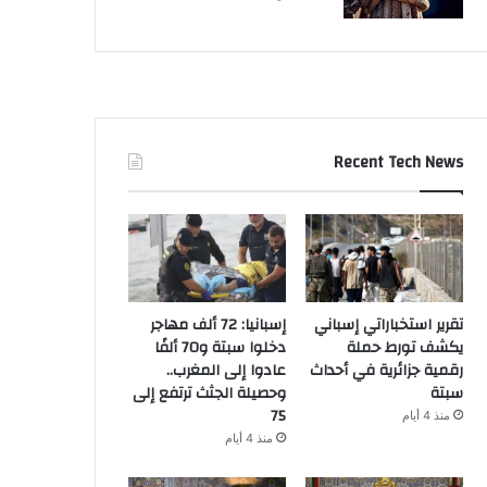
Recent Tech News
تقرير استخباراتي إسباني
إسبانيا: 72 ألف مهاجر
يكشف تورط حملة
دخلوا سبتة و70 ألفًا
رقمية جزائرية في أحداث
عادوا إلى المغرب..
سبتة
وحصيلة الجثث ترتفع إلى
75
منذ 4 أيام
منذ 4 أيام