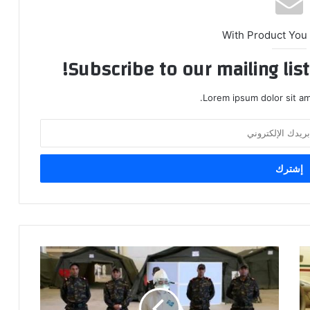
With Product You
Subscribe to our mailing lis
Lorem ipsum dolor sit am
ه
ذ
ه
أ