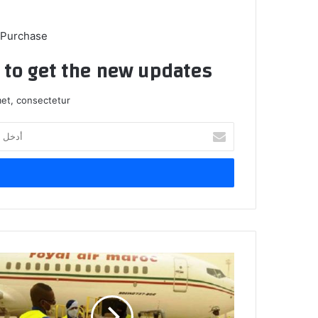
 Purchase
t to get the new updates!
et, consectetur.
أ
د
خ
ل
ب
ر
ي
د
ك
و
ا
ص
ل
و
إ
ل
ل