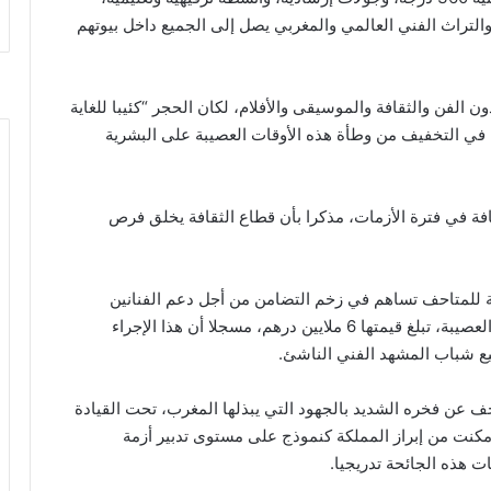
 والتراث الفني العالمي والمغربي يصل إلى الجميع داخل بيوتهم
لفن والثقافة والموسيقى والأفلام، لكان الحجر “كئيبا للغاية
ا في التخفيف من وطأة هذه الأوقات العصيبة على البشرية
ة في فترة الأزمات، مذكرا بأن قطاع الثقافة يخلق فرص
 للمتاحف تساهم في زخم التضامن من أجل دعم الفنانين
التشكيليين بتخصيص ميزانية لفائدتهم، في هذه الفترة العصيبة، تبلغ قيمتها 6 ملايين درهم، مسجلا أن هذا الإجراء
ع شباب المشهد الفني الناشئ.
 عن فخره الشديد بالجهود التي يبذلها المغرب، تحت القيادة
كنت من إبراز المملكة كنموذج على مستوى تدبير أزمة