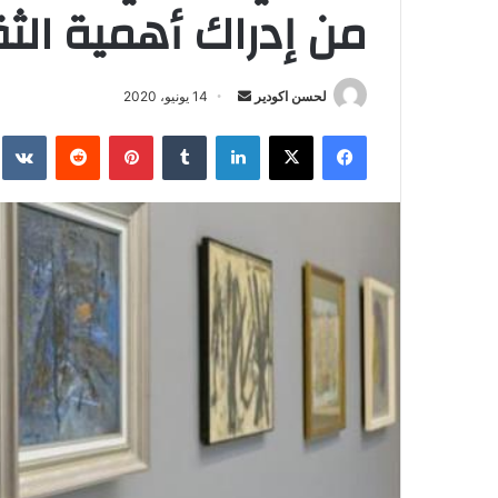
من إدراك أهمية الثق
لحسن اكودير
أ
14 يونيو، 2020
ر
فيسبوك
‫X
لينكدإن
‏Tumblr
بينتيريست
‏Reddit
‏te
س
ل
ب
ر
ي
د
ا
إ
ل
ك
ت
ر
و
ن