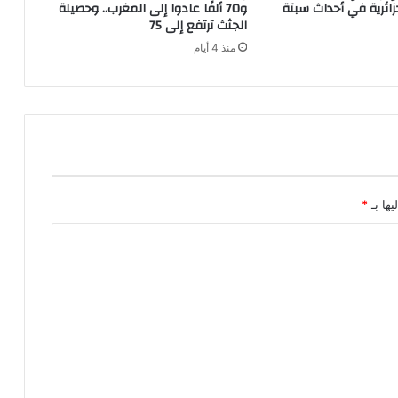
ائرية في أحداث سبتة
و70 ألفًا عادوا إلى المغرب.. وحصيلة
ب
الجثث ترتفع إلى 75
ن
منذ 4 أيام
س
ل
ي
م
ا
ن
و
ب
ن
يها بـ
*
ج
ر
ي
ر