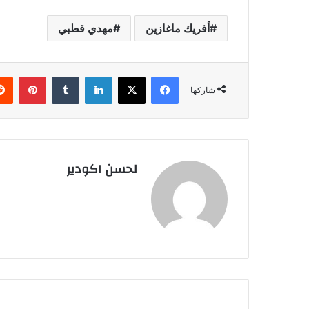
أفريك ماغازين
مهدي قطبي
فيسبوك
‫X
لينكدإن
‏Tumblr
بينتيريست
شاركها
لحسن اكودير