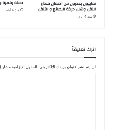
حملة رقمية جز
نقابيون يحذرون من احتقان قطاع
ر
النقل وشلل حركة البضائع و التنقل
منذ 4 أيام
ي
منذ 4 أيام
ت
ا
ن
ي
ا
ب
اترك تعليقاً
ت
ع
ل
لن يتم نشر عنوان بريدك الإلكتروني.
الحقول الإلزامية مشار إل
ي
ا
م
ا
ل
ت
ت
م
ل
ع
ك
ل
ي
ة
ي
س
ق