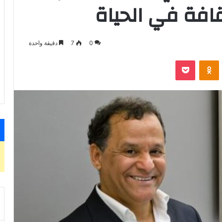
افة في الحياة
0
7
دقيقة واحدة
VKontak
Odnoklassniki
‫Pocket