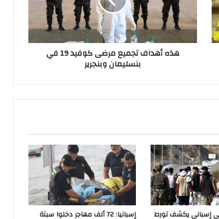
ه
د
ا
ف
ت
هذه أهداف تجميع مرضى كوفيد 19 في
ج
بنسليمان وبنجرير
م
ي
ع
م
ر
ض
ى
ك
و
ف
ي
د
1
9
ف
اتي إسباني يكشف تورط
إسبانيا: 72 ألف مهاجر دخلوا سبتة
ي