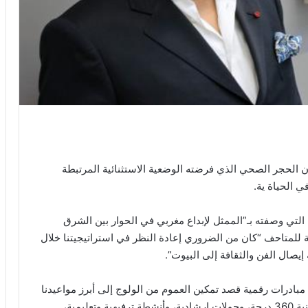
الحجر الصحي الذي فرضته الوضعية الاستثنائية المرتبطة
تي وصفته بـ”الممثل لإبداع مغربي في الحوار بين الشرق
للمتاحف “كان من الضروري إعادة النظر في استراتيجيتنا خلال
إيصال الفن والثقافة إلى البيوت”.
بادرات رقمية قصد تمكين العموم من الولوج إلى أبرز مواعيدنا
الفنية بطريقة افتراضية تماما”، وذلك بإتاحة عروض بتقنية 360 درجة، وجولات إرشادية، وأنشطة ترفيهية وتعليمية،