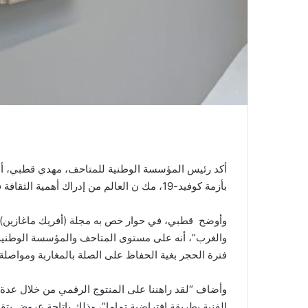
ي
ا
أكد رئيس المؤسسة الوطنية للمتاحف، مهدي قطبي، أن 
بأزمة كوفيد-19، مك ن العالم من إدراك أهمية الثقافة في الحياة ية.
وأوضح قطبي، في حوار خص به مجلة (أفريك ماغازين) ال
والغرب”، أنه على مستوى المتاحف والمؤسسة الوطنية 
فترة الحجر بغية الحفاظ على الصلة بالمغاربة ومواصلة 
وأضاف “لقد راهننا على المنتوج الرقمي من خلال عدة م