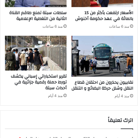
ي
س
ف
ا
الأسعار ارتفعت بأكثر من 15
سلطات سبتة تمنع طاقم القناة
ا
ع
بالمائة في عهد حكومة أخنوش
الثانية من التغطية الإعلامية
س
ة
منذ 6 ساعات
منذ 6 ساعات
م
ا
ك
ل
ن
م
ا
ا
س
ض
خ
ي
ل
ة
ا
ب
تقرير استخباراتي إسباني يكشف
ل
س
تورط حملة رقمية جزائرية في
نقابيون يحذرون من احتقان قطاع
ا
أحداث سبتة
ب
النقل وشلل حركة البضائع و التنقل
ل
ب
منذ 4 أيام
منذ 4 أيام
2
خ
4
ر
س
ق
اترك تعليقاً
ا
ح
ع
ا
ة
ل
ا