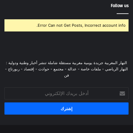
Follow us
Error Can not Get Posts, Incorrect account info.
النهار المغربية جريدة يومية مغربية مستقلة شاملة تنشر أخبار وطنية ودولية :
النهار الرياضي - ملفات خاصة - عدالة - مجتمع - حوادث - إقتصاد - ربورتاج -
فن
أدخل
بريدك
الإلكتروني