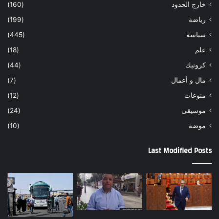
خارج الحدود
(160)
رياضة
(199)
سياسة
(445)
علم
(18)
كرونيك
(44)
مال و أعمال
(7)
منوعات
(12)
موسيقى
(24)
موضة
(10)
Last Modified Posts