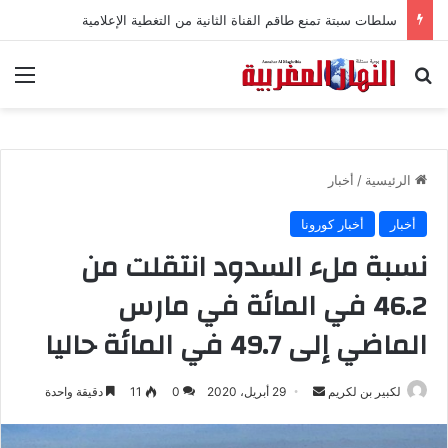
سلطات سبتة تمنع طاقم القناة الثانية من التغطية الإعلامية
بحث عن
الق
الرئيسية
/
أخبار
أخبار
أخبار كورونا
نسبة ملء السدود انتقلت من
46.2 في المائة في مارس
الماضي إلى 49.7 في المائة حاليا
لكبير بن لكريم
أ
29 أبريل، 2020
0
11
دقيقة واحدة
ر
س