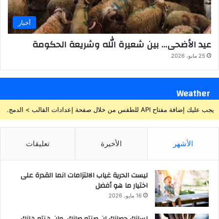
أخبار
عيد الأضحى… بين شعيرة الله وشريعة الحكومة
25 مايو، 2026
Weather
يجب عليك إضافة مفتاح API للطقس من خلال صفحة إعدادات القالب > الدمج.
الأشهر
الأخيرة
تعليقات
ليست الحرية غياب الالتزامات انما القدرة على
اختيار ما هو أفضل
16 مايو، 2026
لسانك حصانك إن صنته صانك، وإن هنته هانك