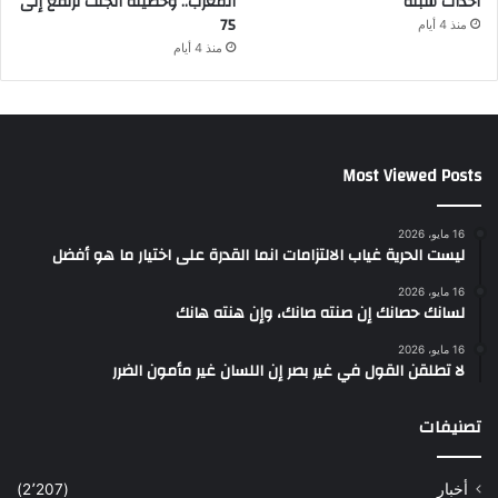
أحداث سبتة
المغرب.. وحصيلة الجثث ترتفع إلى
75
منذ 4 أيام
منذ 4 أيام
Most Viewed Posts
16 مايو، 2026
ليست الحرية غياب الالتزامات انما القدرة على اختيار ما هو أفضل
16 مايو، 2026
لسانك حصانك إن صنته صانك، وإن هنته هانك
16 مايو، 2026
لا تطلقن القول في غير بصر إن اللسان غير مأمون الضرر
تصنيفات
أخبار
(2٬207)