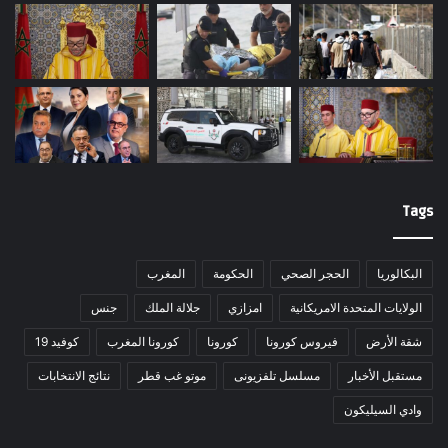
Tags
البكالوريا
الحجر الصحي
الحكومة
المغرب
الولايات المتحدة الامريكانية
امزازي
جلالة الملك
جنس
شقة الأرض
فيروس كورونا
كورونا
كورونا المغرب
كوفيد 19
مستقبل الأخبار
مسلسل تلفزيونى
موتو غب قطر
نتائج الانتخابات
وادي السيليكون