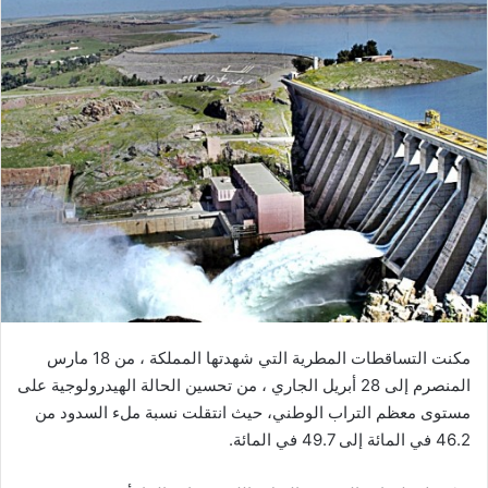
ل
ب
ر
ي
د
ا
إ
ل
ك
ت
ر
و
ن
مكنت التساقطات المطرية التي شهدتها المملكة ، من 18 مارس
ي
ا
المنصرم إلى 28 أبريل الجاري ، من تحسين الحالة الهيدرولوجية على
مستوى معظم التراب الوطني، حيث انتقلت نسبة ملء السدود من
46.2 في المائة إلى 49.7 في المائة.