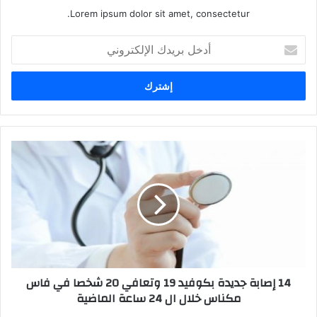
Lorem ipsum dolor sit amet, consectetur.
أ
د
خ
ل
ب
ر
ي
د
1
ك
4
ا
إ
ل
ص
إ
ا
ل
ب
ك
ة
ت
ج
ر
د
14 إصابة جديدة بكوفيد 19 وتعافي 20 شخصا في فاس
و
ي
مكناس خلال ال 24 ساعة الماضية
ن
د
ي
ة