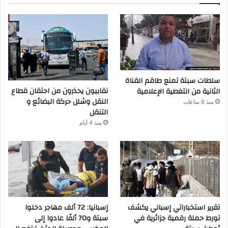
سلطات سبتة تمنع طاقم القناة
نقابيون يحذرون من احتقان قطاع
الثانية من التغطية الإعلامية
النقل وشلل حركة البضائع و
منذ 6 ساعات
التنقل
منذ 4 أيام
تقرير استخباراتي إسباني يكشف
إسبانيا: 72 ألف مهاجر دخلوا
تورط حملة رقمية جزائرية في
سبتة و70 ألفًا عادوا إلى