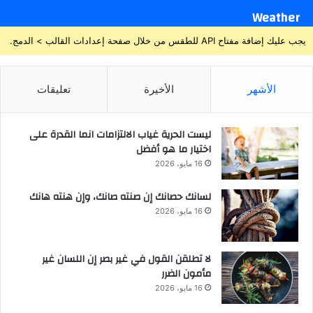
Weather
يجب عليك إضافة مفتاح API للطقس من خلال صفحة إعدادات القالب > الدمج.
الأشهر
الأخيرة
تعليقات
ليست الحرية غياب الالتزامات انما القدرة على
اختيار ما هو أفضل
16 مايو، 2026
لسانك حصانك إن صنته صانك، وإن هنته هانك
16 مايو، 2026
لا تطلقن القول في غير بصر إن اللسان غير
مأمون الضرر
16 مايو، 2026