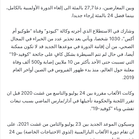
وبين المعارضين، دعا 27,7 بالمئة الى إلغاء الدورة الأولمبية بالكامل،
بينما فضل 24 بالمئة إرجاء جديدا.
وشارك في الاستطلاع الذي أجرته وكالة “كيودو” وقناة “طوكيو أم
أكس”، 1030 شخصا، ويأتي بعد تحذير عدد من الخبراء في المجال
الصحي، من أن إقامة الدورة في موعدها الجديد قد لا تكون ممكنة
أيضا، في حال لم تتم السيطرة بشكل كافٍ على جائحة “كوفيد-19”
التي تسببت حتى الأحد بأكثر من 10 ملايين إصابة و500 ألف وفاة
معلنة حول العالم، منذ بدء ظهور الفيروس في الصين أواخر العام
2019.
وكانت الألعاب مقررة بين 24 يوليو والتاسع من غشت 2020 قبل ان
تقرر اللجنة والحكومة تأجيلها في آذار/مارس الماضي بسبب تبعات
تفشي وباء “كوفيد-19”.
وسيكون الموعد الجديد بين 23 يوليو والثامن من غشت 2021، على
ان تقام دورة الألعاب البارالمبية (لذوي الاحتياجات الخاصة) بين 24