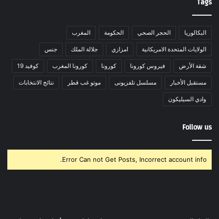
Tags
البكالوريا
الحجر الصحي
الحكومة
المغرب
الولايات المتحدة الامريكانية
امزازي
جلالة الملك
جنس
شقة الأرض
فيروس كورونا
كورونا
كورونا المغرب
كوفيد 19
مستقبل الأخبار
مسلسل تلفزيونى
موتو غب قطر
نتائج الانتخابات
وادي السيليكون
Follow us
Error Can not Get Posts, Incorrect account info.