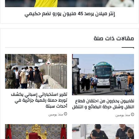
و
ن
إنتر ميلان يرصد 45 مليون يورو لضم حكيمي
ل
ي
ي
ر
م
ص
ب
د
مقالات ذات صلة
ي
4
ا
5
ك
م
و
ل
س
ي
ل
و
ل
ن
ف
ي
و
و
تقرير استخباراتي إسباني يكشف
ز
ر
تورط حملة رقمية جزائرية في
نقابيون يحذرون من احتقان قطاع
ب
و
أحداث سبتة
النقل وشلل حركة البضائع و التنقل
ل
ل
منذ يومين
منذ يومين
ق
ض
ب
م
ب
ح
ط
ك