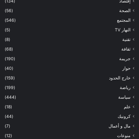
إقتصاد
(134)
الصحة
(56)
المجتمع
(546)
النهار TV
(5)
تقنية
(8)
ثقافة
(68)
جريمة
(190)
حوار
(40)
خارج الحدود
(159)
رياضة
(199)
سياسة
(444)
علم
(18)
كرونيك
(44)
مال و أعمال
(7)
منوعات
(12)