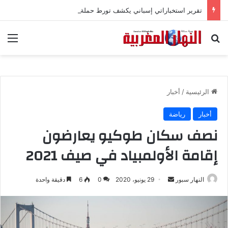
تقرير استخباراتي إسباني يكشف تورط حملة رقمية جزائرية في أحداث سبتة
بحث عن
الق
الرئيسية
/
أخبار
أخبار
رياضة
نصف سكان طوكيو يعارضون
إقامة الأولمبياد في صيف 2021
النهار سبور
أ
29 يونيو، 2020
0
6
دقيقة واحدة
ر
س
ل