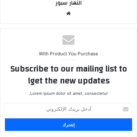
النهار سبور
موق
ع
الوي
ب
With Product You Purchase
Subscribe to our mailing list to
get the new updates!
Lorem ipsum dolor sit amet, consectetur.
أ
د
خ
ل
ب