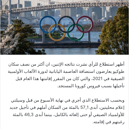
ب
ر
ي
د
ا
إ
ل
ك
ت
ر
أظهر استطلاع للرأي نشرت نتائجه الإثنين، ان أكثر من نصف سكان
و
طوكيو يعارضون استضافة العاصمة اليابانية لدورة الألعاب الأولمبية
ن
الصيفية في 2021، والتي كان من المقرر إقامتها هذا العام قبل
ي
تأجيلها بسبب فيروس كورونا المستجد.
ا
وبحسب الاستطلاع الذي أجري في نهاية الأسبوع من قبل وسيلتي
إعلام محليتين، أبدى 57,1 بالمئة من السكان أملهم في تأجيل جديد
للأولمبياد الصيفي أو حتى إلغائه بالكامل، بينما أبدى 46,3 بالمئة
رغبتهم في إقامته.