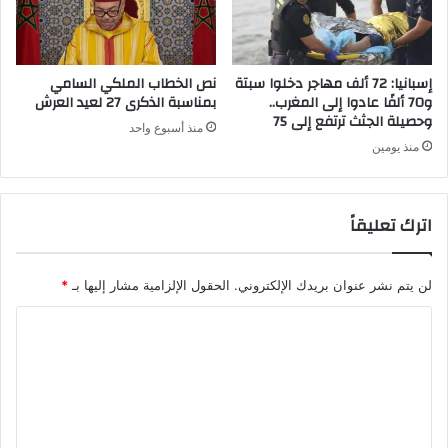
ل
ي
ا
م
ا
ي
ل
إسبانيا: 72 ألف مهاجر دخلوا سبتة
نص الخطاب الملكي السامي
د
و70 ألفًا عادوا إلى المغرب..
بمناسبة الذكرى 27 لعيد العرش
و
وحصيلة الجثث ترتفع إلى 75
منذ أسبوع واحد
ر
منذ يومين
ي
ا
ل
اترك تعليقاً
ي
و
ن
ا
لن يتم نشر عنوان بريدك الإلكتروني.
الحقول الإلزامية مشار إليها بـ
*
ن
ا
ي
ل
ت
ع
ل