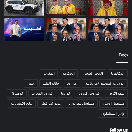
Tags
البكالوريا
الحجر الصحي
الحكومة
المغرب
الولايات المتحدة الامريكانية
امزازي
جلالة الملك
جنس
شقة الأرض
فيروس كورونا
كورونا
كورونا المغرب
كوفيد 19
مستقبل الأخبار
مسلسل تلفزيونى
موتو غب قطر
نتائج الانتخابات
وادي السيليكون
Follow us