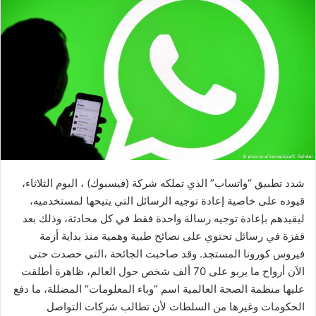
ل
ب
ر
ي
د
ا
إ
ل
ك
ت
ر
شدد تطبيق “واتساب” الذي تملكه شركة (فيسبوك) ، اليوم الثلاثاء،
و
قيوده على خاصية إعادة توجيه الرسائل التي يتيحها لمستخدميه،
ن
ليقيدهم بإعادة توجيه رسالة واحدة فقط في كل محادثة، وذلك بعد
ي
قفزة في رسائل تحتوي على نصائح طبية وهمية منذ بداية أزمة
ا
فيروس كورونا المستجد. وقد صاحبت الجائحة ،التي حصدت حتى
الآن أرواح ما يربو على 70 ألف شخص حول العالم، ظاهرة أطلقت
عليها منظمة الصحة العالمية اسم ”وباء المعلومات“ المضللة، ما دفع
الحكومات وغيرها من السلطات لأن تطالب شركات التواصل