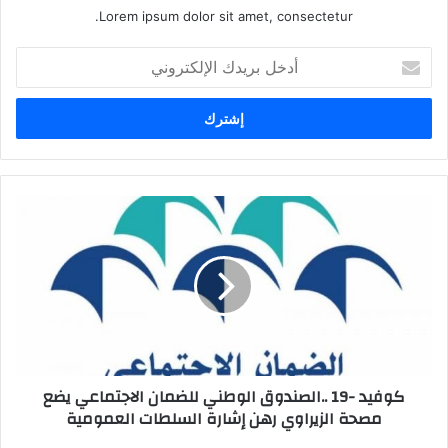
Lorem ipsum dolor sit amet, consectetur.
أ
د
خ
ل
ب
ر
ي
د
ك
ك
و
ا
ف
ل
ي
إ
د
ل
-
ك
1
ت
9
ر
.
كوفيد -19 ..الصندوق الوطني للضمان الاجتماعي يضع
و
.
مصحة الزيراوي رهن إشارة السلطات العمومية
ن
ا
ي
ل