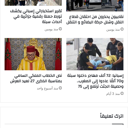
ت
ة
م
و
تقرير استخباراتي إسباني يكشف
ا
ل
تورط حملة رقمية جزائرية في
نقابيون يحذرون من احتقان قطاع
ع
ا
أحداث سبتة
النقل وشلل حركة البضائع و التنقل
ي
ي
منذ يومين
منذ يومين
ي
م
ض
س
ع
ا
م
ل
ص
ت
ح
ع
ة
و
ا
ي
إسبانيا: 72 ألف مهاجر دخلوا سبتة
نص الخطاب الملكي السامي
ل
ض
و70 ألفًا عادوا إلى المغرب..
بمناسبة الذكرى 27 لعيد العرش
ز
وحصيلة الجثث ترتفع إلى 75
ا
منذ أسبوع واحد
ي
ت
منذ 3 أيام
ر
ا
ا
ل
و
م
اترك تعليقاً
ي
د
ر
ن
ه
ي