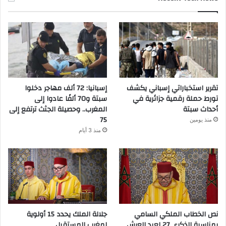
تقرير استخباراتي إسباني يكشف
إسبانيا: 72 ألف مهاجر دخلوا
تورط حملة رقمية جزائرية في
سبتة و70 ألفًا عادوا إلى
أحداث سبتة
المغرب.. وحصيلة الجثث ترتفع إلى
75
منذ يومين
منذ 3 أيام
نص الخطاب الملكي السامي
جلالة الملك يحدد 15 أولوية
بمناسبة الذكرى 27 لعيد العرش
لمغرب المستقبل