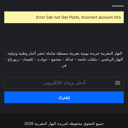
Error Can not Get Posts, Incorrect account info.
النهار المغربية جريدة يومية مغربية مستقلة شاملة تنشر أخبار وطنية ودولية :
النهار الرياضي - ملفات خاصة - عدالة - مجتمع - حوادث - إقتصاد - ربورتاج -
فن
أدخل
بريدك
الإلكتروني
جميع الحقوق محفوظة لجريدة النهار المغربية 2026