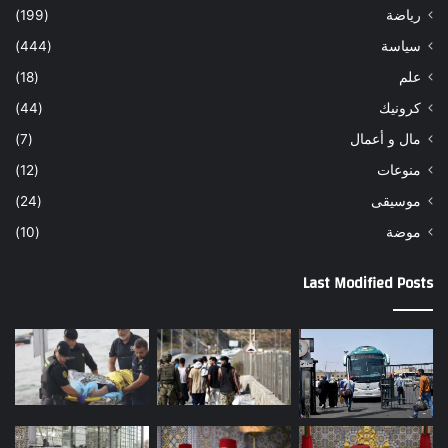
رياضة
(199)
سياسة
(444)
علم
(18)
كرونيك
(44)
مال و أعمال
(7)
منوعات
(12)
موسيقى
(24)
موضة
(10)
Last Modified Posts