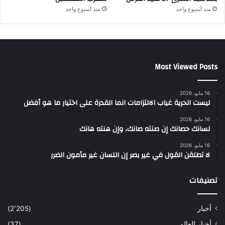
منذ أسبوع واحد
منذ أسبوع واحد
Most Viewed Posts
16 مايو، 2026
ليست الحرية غياب الالتزامات انما القدرة على اختيار ما هو أفضل
16 مايو، 2026
لسانك حصانك إن صنته صانك، وإن هنته هانك
16 مايو، 2026
لا تطلقن القول في غير بصر إن اللسان غير مأمون الضرر
تصنيفات
أخبار
(2٬205)
أخبار العالم
(37)