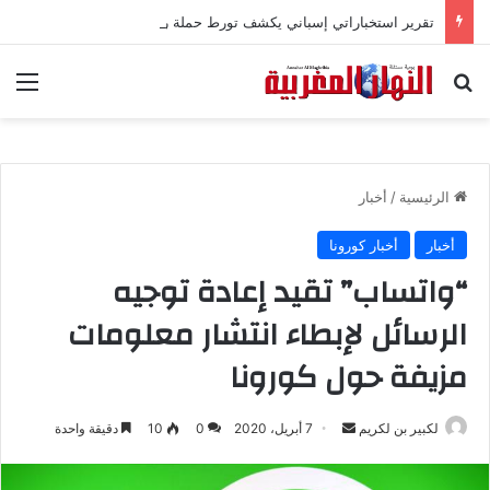
تقرير استخباراتي إسباني يكشف تورط حملة رقمية جزائرية في أحداث سبتة
بحث عن
الق
الرئيسية
/
أخبار
أخبار
أخبار كورونا
“واتساب” تقيد إعادة توجيه
الرسائل لإبطاء انتشار معلومات
مزيفة حول كورونا
لكبير بن لكريم
أ
7 أبريل، 2020
0
10
دقيقة واحدة
ر
س