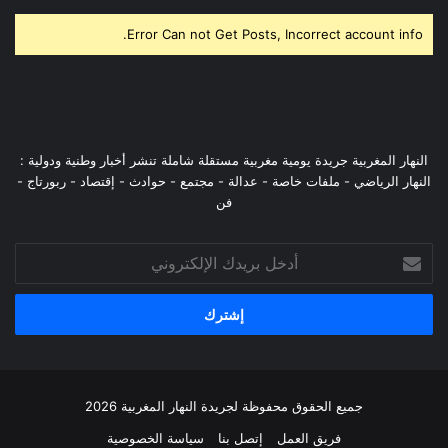
Error Can not Get Posts, Incorrect account info.
النهار المغربية جريدة يومية مغربية مستقلة شاملة تنشر أخبار وطنية ودولية :
النهار الرياضي - ملفات خاصة - عدالة - مجتمع - حوادث - إقتصاد - ربورتاج -
فن
أدخل
بريدك
الإلكتروني
جميع الحقوق محفوظة لجريدة النهار المغربية 2026
فريق العمل
إتصل بنا
سياسة الخصوصية