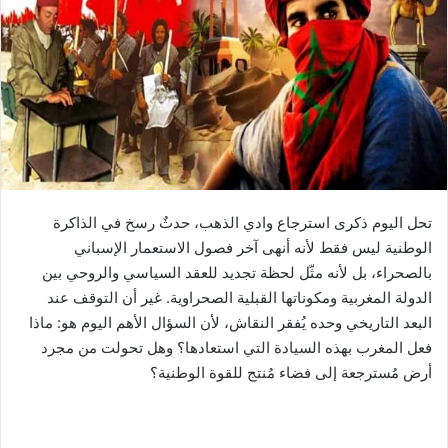
ب
ر
ي
د
ا
إ
ل
ك
ت
ر
تحل اليوم ذكرى استرجاع وادي الذهب، حدثٌ رسخ في الذاكرة
و
الوطنية ليس فقط لأنه أنهى آخر فصول الاستعمار الإسباني
ن
بالصحراء، بل لأنه مثّل لحظة تجديد للعقد السياسي والروحي بين
ي
الدولة المغربية ومكوناتها القبلية الصحراوية. غير أن التوقف عند
ا
البعد التاريخي وحده يُفقر النقاش، لأن السؤال الأهم اليوم هو: ماذا
فعل المغرب بهذه السيادة التي استعادها؟ وهل تحولت من مجرد
أرض مُسترجعة إلى فضاء مُنتج للقوة الوطنية؟