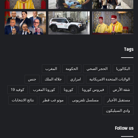
Tags
البكالوريا
الحجر الصحي
الحكومة
المغرب
الولايات المتحدة الامريكانية
امزازي
جلالة الملك
جنس
شقة الأرض
فيروس كورونا
كورونا
كورونا المغرب
كوفيد 19
مستقبل الأخبار
مسلسل تلفزيونى
موتو غب قطر
نتائج الانتخابات
وادي السيليكون
Follow us