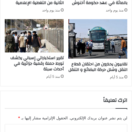
ف
بالمائة في عهد حكومة أخنوش
الثانية من التغطية الإعلامية
و
م
منذ يوم واحد
منذ يوم واحد
ح
ن
د
ح
ة
د
ا
ي
ل
د
ت
ر
ا
تقرير استخباراتي إسباني يكشف
ب
تورط حملة رقمية جزائرية في
نقابيون يحذرون من احتقان قطاع
ي
أحداث سبتة
النقل وشلل حركة البضائع و التنقل
ة
منذ 5 أيام
منذ 5 أيام
و
م
و
اترك تعليقاً
ا
ص
ل
ة
لن يتم نشر عنوان بريدك الإلكتروني.
الحقول الإلزامية مشار إليها بـ
*
م
ا
س