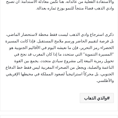
والاستفادة الفعلية من عائداته. هنا تكمن معادلة الاستدامة: أن تصبح
وادي الذهب فضاءً منتجاً للنمو يوزع ثماره بعدالة.
ذكرى استرجاع وادي الذهب ليست فقط محطة لاستحضار الماضي،
بل فرصة لتقييم الحاضر ورسم ملامح المستقبل. فإذا كانت المسيرة
الخضراء رمز التحرير، فإن ما نعيشه اليوم في الأقاليم الجنوبية هو
“المسيرة التنموية” التي ستحدد ما إذا كان المغرب قد نجح في
تحويل رمزية البيعة إلى مشروع سيادي متجدد، يجمع بين القوة
الناعمة والصلبة، ويجعل من الصحراء المغربية ليس فقط خط الدفاع
الجنوبي، بل محركاً استراتيجياً لصعود المملكة في محيطها الإفريقي
والأطلسي.
والذي الذهاب