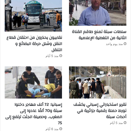
سلطات سبتة تمنع طاقم القناة
نقابيون يحذرون من احتقان قطاع
الثانية من التغطية الإعلامية
النقل وشلل حركة البضائع و
منذ يوم واحد
التنقل
منذ 5 أيام
تقرير استخباراتي إسباني يكشف
إسبانيا: 72 ألف مهاجر دخلوا
تورط حملة رقمية جزائرية في
سبتة و70 ألفًا عادوا إلى
أحداث سبتة
المغرب.. وحصيلة الجثث ترتفع إلى
75
منذ 5 أيام
منذ 6 أيام