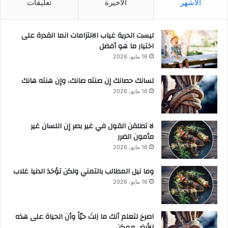
الأشهر
الأخيرة
تعليقات
ليست الحرية غياب الالتزامات انما القدرة على
اختيار ما هو أفضل
16 مايو، 2026
لسانك حصانك إن صنته صانك، وإن هنته هانك
16 مايو، 2026
لا تطلقن القول في غير بصر إن اللسان غير
مأمون الضرر
16 مايو، 2026
وما نيل المطالب بالتمني ولكن تؤخذ الدنيا غلاب
16 مايو، 2026
‫اصرخ لتعلم أنك ما زلتَ حيّاً وأن الحياة على هذه
الأرض ممكن