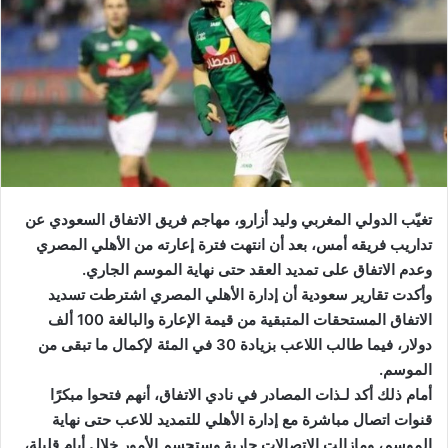
ب
ر
ي
د
ا
إ
ل
ك
ت
ر
تغيّب الدولي المغربي وليد أزارو، مهاجم فريق الاتفاق السعودي عن
و
تداريب فريقه أمس، بعد أن انتهت فترة إعارته من الأهلي المصري
ن
وعدم الاتفاق على تمديد العقد حتى نهاية الموسم الجاري.
ي
وأكدت تقارير سعودية أن إدارة الأهلي المصري اشترطت تسديد
ا
الاتفاق المستحقات المتبقية من قيمة الإعارة والبالغة 100 ألف
دولار، فيما طالب اللاعب بزيادة 30 في المئة لإكمال ما تبقى من
الموسم
.
أمام ذلك أكد لـذات المصادر في نادي الاتفاق، أنهم فتحوا مبكرًا
قنوات اتصال مباشرة مع إدارة الأهلي للتمديد للاعب حتى نهاية
الموسم، ومازالت الاتصالات جارية وستحسم الأمور خلال أيام قليلة،