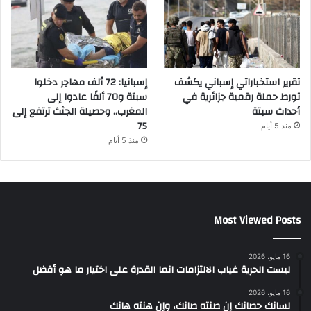
تقرير استخباراتي إسباني يكشف
إسبانيا: 72 ألف مهاجر دخلوا
تورط حملة رقمية جزائرية في
سبتة و70 ألفًا عادوا إلى
أحداث سبتة
المغرب.. وحصيلة الجثث ترتفع إلى
75
منذ 5 أيام
منذ 5 أيام
Most Viewed Posts
16 مايو، 2026
ليست الحرية غياب الالتزامات انما القدرة على اختيار ما هو أفضل
16 مايو، 2026
لسانك حصانك إن صنته صانك، وإن هنته هانك