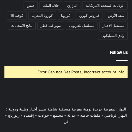
الولايات المتحدة الامريكانية
امزازي
جلالة الملك
جنس
شقة الأرض
فيروس كورونا
كورونا
كورونا المغرب
كوفيد 19
مستقبل الأخبار
مسلسل تلفزيونى
موتو غب قطر
نتائج الانتخابات
وادي السيليكون
Follow us
Error Can not Get Posts, Incorrect account info.
النهار المغربية جريدة يومية مغربية مستقلة شاملة تنشر أخبار وطنية ودولية :
النهار الرياضي - ملفات خاصة - عدالة - مجتمع - حوادث - إقتصاد - ربورتاج -
فن