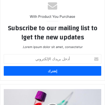
ب
With Product You Purchase
Subscribe to our mailing list to
get the new updates!
Lorem ipsum dolor sit amet, consectetur.
أ
د
خ
ل
ب
ر
ي
د
ت
ك
س
ا
ج