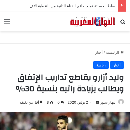
سلطات سبتة تمنع طاقم القناة الثانية من التغطية الإعلامية
بحث عن
الق
الرئيسية
/
أخبار
أخبار
رياضة
وليد أزارو يقاطع تداريب الإتفاق
ويطالب بزيادة راتبه بنسبة 30%
النهار سبور
أ
2 يوليو، 2020
0
8
أقل من دقيقة
ر
س
ل