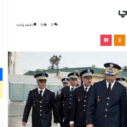
ي
0
9
دقيقة واحدة
VKontak
Odnoklassniki
‫Pocket