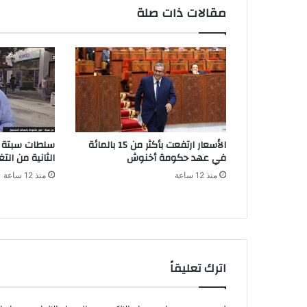
س
مقالات ذات صلة
ا
ل
ن
و
ا
ب
ت
ص
ا
الأسعار ارتفعت بأكثر من 15 بالمائة
سلطات سبتة ت
د
في عهد حكومة أخنوش
الثانية من الت
ق
منذ 12 ساعة
منذ 12 ساعة
ع
ل
ى
م
ش
ر
و
اترك تعليقاً
ع
ق
ا