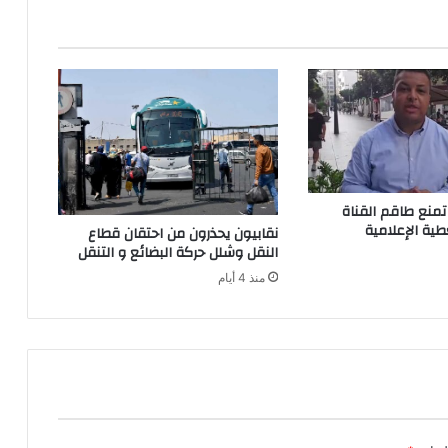
ع
ا
ل
م
ف
ي
أ
ر
ق
ا
منع طاقم القناة
م
غطية الإعلامية
نقابيون يحذرون من احتقان قطاع
النقل وشلل حركة البضائع و التنقل
منذ 4 أيام