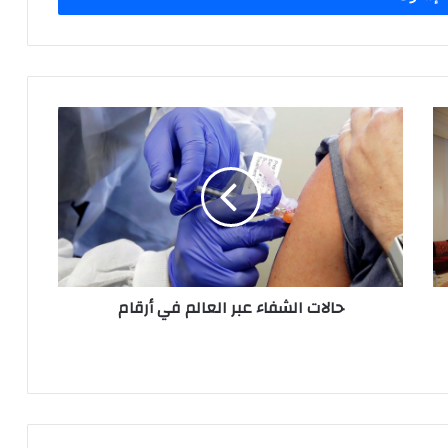
ح
ا
ل
ا
ت
ا
ل
ش
ف
حالات الشفاء عبر العالم في أرقام
ا
ء
ع
ب
ر
ا
ل