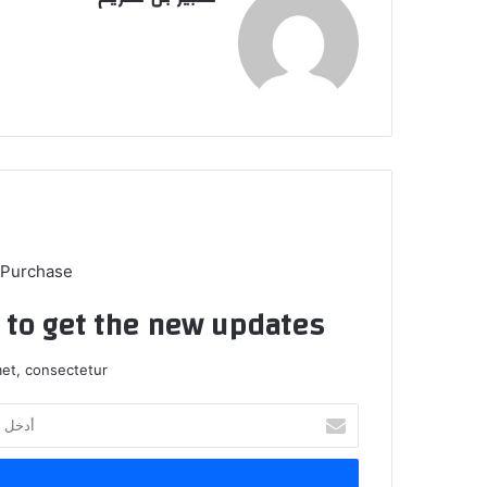
 Purchase
t to get the new updates!
et, consectetur.
أ
د
خ
ل