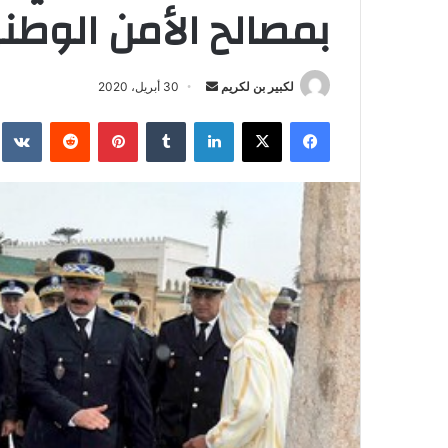
بمصالح الأمن الوطن
لكبير بن لكريم
أ
30 أبريل، 2020
ر
فيسبوك
‫X
لينكدإن
‏Tumblr
بينتيريست
‏Reddit
‏te
س
ل
ب
ر
ي
د
ا
إ
ل
ك
ت
ر
و
ن