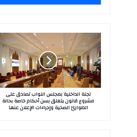
ب
ر
ي
د
ك
ل
ا
ج
ل
ن
إ
ة
ل
ا
ك
ل
ت
د
ر
ا
و
خ
ن
لجنة الداخلية بمجلس النواب تصادق على
ل
ي
مشروع قانون يتعلق بسن أحكام خاصة بحالة
ي
الطوارئ الصحية وإجراءات الإعلان عنها
ة
ب
م
ج
ل