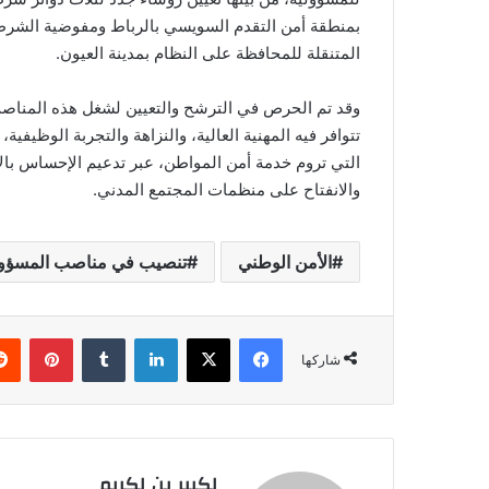
بمنطقة أمن التقدم السويسي بالرباط ومفوضية الشرط
المتنقلة للمحافظة على النظام بمدينة العيون.
وقد تم الحرص في الترشح والتعيين لشغل هذه المناصب،
تتوافر فيه المهنية العالية، والنزاهة والتجربة الوظيفية،
التي تروم خدمة أمن المواطن، عبر تدعيم الإحساس بالأ
والانفتاح على منظمات المجتمع المدني.
الأمن الوطني
تنصيب في مناصب المسؤول
فيسبوك
‫X
لينكدإن
‏Tumblr
بينتيريست
شاركها
لكبير بن لكريم