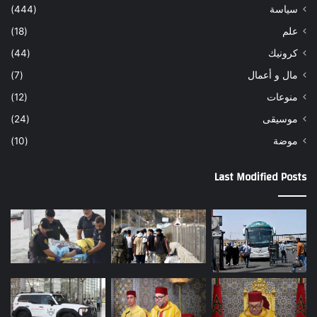
سياسة
(444)
علم
(18)
كرونيك
(44)
مال و أعمال
(7)
منوعات
(12)
موسيقى
(24)
موضة
(10)
Last Modified Posts