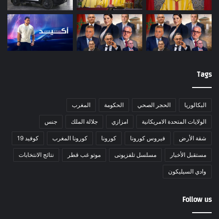
Tags
البكالوريا
الحجر الصحي
الحكومة
المغرب
الولايات المتحدة الامريكانية
امزازي
جلالة الملك
جنس
شقة الأرض
فيروس كورونا
كورونا
كورونا المغرب
كوفيد 19
مستقبل الأخبار
مسلسل تلفزيونى
موتو غب قطر
نتائج الانتخابات
وادي السيليكون
Follow us