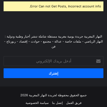
Error Can not Get Posts, Incorrect account info.
النهار المغربية جريدة يومية مغربية مستقلة شاملة تنشر أخبار وطنية ودولية :
النهار الرياضي - ملفات خاصة - عدالة - مجتمع - حوادث - إقتصاد - ربورتاج -
فن
أدخل
بريدك
الإلكتروني
جميع الحقوق محفوظة لجريدة النهار المغربية 2026
فريق العمل
إتصل بنا
سياسة الخصوصية