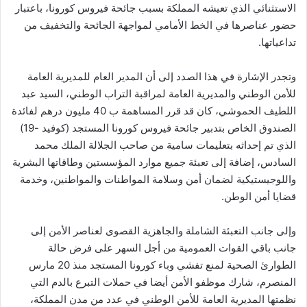
الاستثنائي الذي تعيشه المملكة بسبب جائحة فيروس كورونا، باعتبار
حضور عناصرها في الخط الأمامي لمواجهة الجائحة والتخفيف من
تداعياتها.
وتجدر الإشارة في هذا الصدد إلى أن المدير العام للمديرية العامة
للأمن الوطني والمديرية العامة لمراقبة التراب الوطني، السيد عبد
اللطيف الحموشي، كان قد قرر المساهمة ب 40 مليون درهم لفائدة
الصندوق الخاص بتدبير جائحة فيروس كورونا المستجد (كوفيد -19)
الذي تم إحداثه بتعليمات سامية من صاحب الجلالة الملك محمد
السادس، إضافة إلى تعبئة جميع موارد المؤسستين وطاقاتها البشرية
واللوجيستيكية لضمان أمن وسلامة المواطنات والمواطنين، وخدمة
قضايا أمن الوطن.
وإلى جانب التعبئة الشاملة والجاهزية القصوى لعناصر الأمن إلى
جانب باقي القوات العمومية من أجل السهر على فرض حالة
الطوارئ الصحية لمنع تفشي وباء كورونا المستجد منذ 20 مارس
المنصرم، شارك موظفو الأمن أيضا في حملات التبرع بالدم التي
نظمتها المديرية العامة للأمن الوطني في عدد من مدن المملكة،