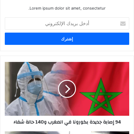
Lorem ipsum dolor sit amet, consectetur.
أ
د
خ
ل
ب
ر
ي
د
9
ك
4
ا
إ
ل
ص
إ
ا
ل
ب
ك
ة
ت
ج
ر
د
94 إصابة جديدة بكورونا في المغرب و140 حالة شفاء
و
ي
ن
د
ي
ة