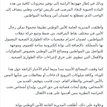
وذلك في إطار جهودها الرامية إلى توفير مخزونات كافية من هذه
المادة الحيوية لإنقاذ المرضى في تكريس لواجب وطني ينضاف إلى
الواجب الذي تضطلع به لضمان أمن وسلامة المواطنين.
وأطلقت المديرية العامة للأمن الوطني تطبيقا محمولا يمكن رجال
الأمن في مختلف نقاط المراقبة، من ضبط وتتبع حركة تنقلات
المواطنين، لضمان احترام مقتضيات حالة الطوارئ الصحية المعمول
بها بالمملكة، بالإضافة إلى بوابة إلكترونية متاحة للعموم، وموجهة
للتواصل بين المواطنين ومصالح الأمن الوطني بخصوص السلوكيات
والأفعال التي تنطوي على خرق لإجراءات حالة الطوارئ الصحية.
كما وقفت المصالح الأمنية سدا منيعا أمام الأخبار الزائفة حول هذا
الوباء، وكافة سلوكات الترويج لادعاءات أو مغالطات من شأنها المس
بالأمن الصحي والنظام العام، حيث قامت بتوقيف العديد من
الأشخاص، وفتح أبحاث قضائية في حق آخرين، وإيداع أشخاص تحت
الحراسة النظرية ممن أقدموا على هذه الأفعال.
وعلاوة على ذلك، أطلقت المديرية العامة للأمن الوطني بوابة