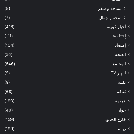
سياحة و سفر
(8)
صحة و جمال
(7)
أخبار كورونا
(416)
إفتتاحية
(111)
إقتصاد
(134)
الصحة
(56)
المجتمع
(546)
النهار TV
(5)
تقنية
(8)
ثقافة
(68)
جريمة
(190)
حوار
(40)
خارج الحدود
(159)
رياضة
(199)