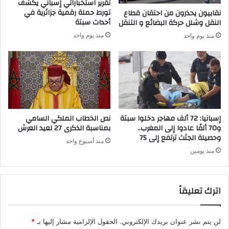
تقرير استخباراتي إسباني يكشف
ل
ل
تورط حملة رقمية جزائرية في
نقابيون يحذرون من احتقان قطاع
ة
د
أحداث سبتة
النقل وشلل حركة البضائع و التنقل
ش
ر
منذ يوم واحد
منذ يوم واحد
ف
ا
ا
س
ء
ي
ة
ا
ل
إ
ث
إسبانيا: 72 ألف مهاجر دخلوا سبتة
نص الخطاب الملكي السامي
ن
و70 ألفًا عادوا إلى المغرب..
بمناسبة الذكرى 27 لعيد العرش
وحصيلة الجثث ترتفع إلى 75
ي
منذ أسبوع واحد
ن
منذ يومين
ا
ل
م
اترك تعليقاً
ق
ب
ل
لن يتم نشر عنوان بريدك الإلكتروني.
الحقول الإلزامية مشار إليها بـ
*