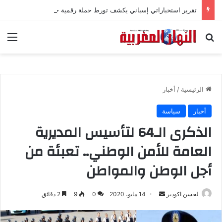
تقرير استخباراتي إسباني يكشف تورط حملة رقمية جزائرية في أحداث سبتة
بحث عن
الق
الرئيسية
/
أخبار
أخبار
سياسة
الذكرى الـ64 لتأسيس المديرية
العامة للأمن الوطني.. تعبئة من
أجل الوطن والمواطن
لحسن اكودير
أ
14 مايو، 2020
0
9
2 دقائق
ر
س