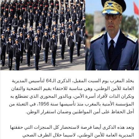
ل
ب
ر
ي
د
ا
إ
ل
ك
ت
ر
يخلد المغرب يوم السبت المقبل، الذكرى الـ64 لتأسيس المديرية
و
العامة للأمن الوطني، وهي مناسبة للاحتفاء بقيم التضحية والتفان
ن
ونكران الذات لأفراد أسرة الأمن، وبالدور المحوري الذي تضطلع به
ي
المؤسسة الأمنية بالمغرب منذ تأسيسها سنة 1956، في التعبئة من
ا
أجل الحفاظ على أمن المواطنين وضمان استقرار الوطن.
وتعد هذه الذكرى أيضا فرصة لاستحضار كل المنجزات التي حققتها
المديرية العامة للأمن الوطني، لاسيما خلال الظرف الصحي