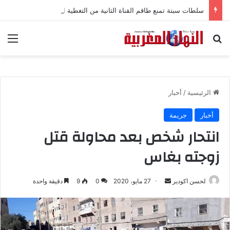
سلطات سبتة تمنع طاقم القناة الثانية من التغطية الإعلامية
بحث عن
الق
الرئيسية
/
أخبار
أخبار
جريمة
انتحار شخص بعد محاولة قتل
زوجته بغاس
لحسن اكودير
أ
27 مايو، 2020
0
9
دقيقة واحدة
ر
س
ل