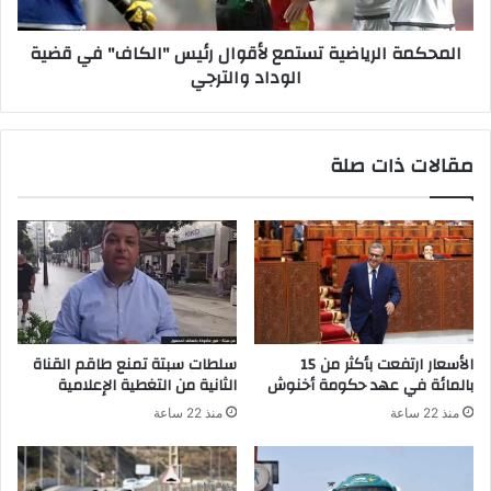
د
ا
ل
ل
المحكمة الرياضية تستمع لأقوال رئيس "الكاف" في قضية
ل
ر
الوداد والترجي
ا
ي
ش
ا
ت
ض
غ
ي
مقالات ذات صلة
ا
ة
ل
ت
س
ت
م
ع
ل
أ
ق
الأسعار ارتفعت بأكثر من 15
سلطات سبتة تمنع طاقم القناة
و
بالمائة في عهد حكومة أخنوش
الثانية من التغطية الإعلامية
ا
منذ 22 ساعة
منذ 22 ساعة
ل
ر
ئ
ي