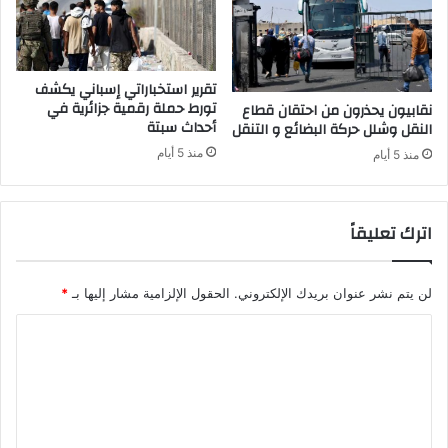
س
"
ا
ل
تقرير استخباراتي إسباني يكشف
ك
تورط حملة رقمية جزائرية في
نقابيون يحذرون من احتقان قطاع
أحداث سبتة
ا
النقل وشلل حركة البضائع و التنقل
ف
منذ 5 أيام
منذ 5 أيام
"
ف
ي
اترك تعليقاً
ق
ض
ي
ة
لن يتم نشر عنوان بريدك الإلكتروني.
الحقول الإلزامية مشار إليها بـ
*
ا
ا
ل
و
ل
د
ت
ا
د
ع
و