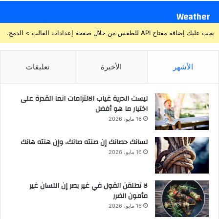
Weather
يجب عليك إضافة مفتاح API للطقس من خلال صفحة إعدادات القالب > الدمج.
الأشهر
الأخيرة
تعليقات
ليست الحرية غياب الالتزامات انما القدرة على
اختيار ما هو أفضل
16 مايو، 2026
لسانك حصانك إن صنته صانك، وإن هنته هانك
16 مايو، 2026
لا تطلقن القول في غير بصر إن اللسان غير
مأمون الضرر
16 مايو، 2026