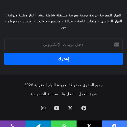
النهار المغربية جريدة يومية مغربية مستقلة شاملة تنشر أخبار وطنية ودولية :
النهار الرياضي - ملفات خاصة - عدالة - مجتمع - حوادث - إقتصاد - ربورتاج -
فن
أدخل
بريدك
الإلكتروني
جميع الحقوق محفوظة لجريدة النهار المغربية 2026
فريق العمل
إتصل بنا
سياسة الخصوصية
فيسبوك
‫X
‫YouTube
انستقرام