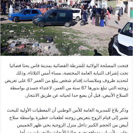
ب
ر
ي
د
ا
إ
ل
ك
ت
ر
فتحت المصلحة الولائية للشرطة القضائية بمدينة فاس بحثا قضائيا
و
تحت إشراف النيابة العامة المختصة، مساء أمس الثلاثاء، وذلك
ن
لتحديد ظروف وملابسات إقدام شخص يبلغ من العمر 67 على تعريض
ي
زوجته التي تبلغ بدورها 67 سنة من العمر، لاعتداء جسدي بواسطة
ا
السلاح الأبيض، قبل أن يضع حدا لحياته عن طريق الانتحار.
وذكر بلاغ للمديرية العامة للأمن الوطني أن المعطيات الأولية للبحث
تشير إلى قيام الزوج بتعريض زوجته لطعنات خطيرة بواسطة سلاح
أبيض من الحجم الكبير داخل منزل الزوجية بحي ظهر الخميس
بفاس، لأسباب ودوافع تجري حاليا الأبحاث والتحريات من أجل