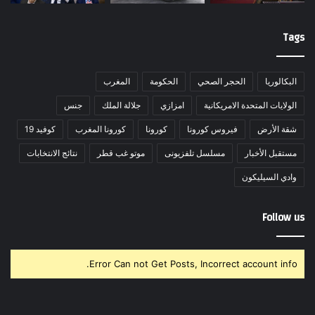
Tags
البكالوريا
الحجر الصحي
الحكومة
المغرب
الولايات المتحدة الامريكانية
امزازي
جلالة الملك
جنس
شقة الأرض
فيروس كورونا
كورونا
كورونا المغرب
كوفيد 19
مستقبل الأخبار
مسلسل تلفزيونى
موتو غب قطر
نتائج الانتخابات
وادي السيليكون
Follow us
Error Can not Get Posts, Incorrect account info.