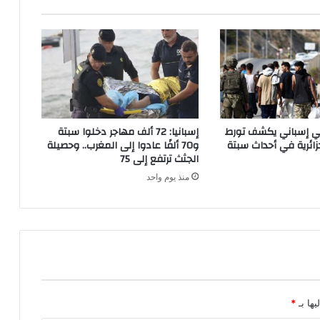
ز
ا
ن
ش
ر
ا
ك
ت
اتي إسباني يكشف تورط
إسبانيا: 72 ألف مهاجر دخلوا سبتة
ه
ائرية في أحداث سبتة
و70 ألفًا عادوا إلى المغرب.. وحصيلة
م
الجثث ترتفع إلى 75
ا
منذ يوم واحد
ا
ل
د
ف
ا
ع
ي
ة
.
يها بـ
*
.