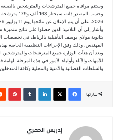
وستتم موافاة جميع المترشحات والمترشحين بالصيغة الرقمية لشهاد
2026، على أن يتم الإعلان عن نتائجها يوم 11 يوليوز 2026.
بثانوية مولاي يوسف التأهيلية بالرباط، في تخصصات الر
المهندس، وذلك وفق الإجراءات التنظيمية الخاصة بهذه ا
وبعد أن هنأت الوزارة جميع المترشحات والمترشحين الذي
للأمهات والآباء وأولياء الأمور في هذه المرحلة الهامة في
والسلطات القضائية والأمنية والمحلية وكافة المتدخلي
فيسبوك
‫X
لينكدإن
‏Tumblr
بينتيريست
شاركها
إدريس الحمري