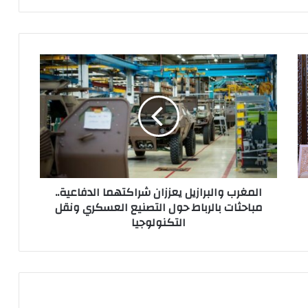
ا
ل
م
غ
ر
ب
و
ا
ل
المغرب والبرازيل يعززان شراكتهما الدفاعية..
ب
مباحثات بالرباط حول التصنيع العسكري ونقل
ر
التكنولوجيا
ا
ز
ي
ل
ي
ع
ز