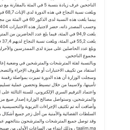
الناجحين عرف زيادة بنسبة 5 في المئة بالمقارنة مع دورة 2025.
وبلغت
بينما بلغت هذه النسبة لدى الذكور 60 في المئة من مجموع الممدرسين.
بلغت 55,2 في المئة، وبلغت نسبة النجاح لديهم 37,4 في المئة.
مجموع الناجحين.
استفاد من تكييف الاختبارات أو ظروف الإجراء والتصحيح
وسجلت الوزارة أن هذه الدورة تميزت بمواصلة رقمنة الع
تأمينها، ولاسيما من خلال تبسيط وتحصين عملية تسليم
واعتماد الترقيم السري الإلكتروني، للسنة الثالثة على
والمترشحين، وستواصل مصالح الوزارة إصدار صيغ مرقمن
وأضافت أنه تم تكثيف الإجراءات التربوية والتحسيسية و
السلطات القضائية والأمنية من أجل زجر جميع أشكال هذ
taalim.ma ، وذلك ابتداء من الساعات الأولى من صبيحة يومه الأربعاء 17 يونيو 2026.