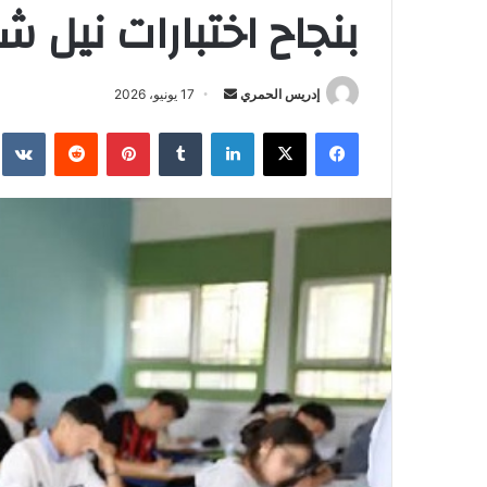
بنجاح اختبارات نيل ش
إدريس الحمري
أ
17 يونيو، 2026
ر
فيسبوك
‫X
لينكدإن
‏Tumblr
بينتيريست
‏Reddit
‏te
س
ل
ب
ر
ي
د
ا
إ
ل
ك
ت
ر
و
ن