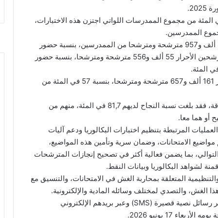
 نسبة النجاح في هذه الدورة لدى الإناث 68,7 في المئة من مجموع الممدرسات اللواتي اجتزن هذه الاختبارات،
وحسب المصدر ذاته، حضر لاجتياز هذه الاختبارات 404 ألف و957 مترشحة ومترشحا من الممدرسين، بنسبة حضور
بلغت 94,9 في المئة، فيما بلغ عدد الحاضرين من المترشحين الأحرار 55 ألف و556 مترشحة ومترشحا، بنسبة حضور
وبلغ عدد الحاصلين على ميزة لدى الممدرسين والأحرار 161 ألف و657 مترشحة ومترشحا، بنسبة 57 في المئة من
وبالنسبة لفئة المترشحات والمترشحين في وضعية إعاقة، فقد بلغت نسبة النجاح لديهم 81,7 في المئة، منهم من
 أو هما معا.
مليات المرتبطة بتنظيم اختبارات البكالوريا ودعم آليات
 مواضيع الامتحانات، وضمان سرية وتأمين هذه المواضيع،
 التوالي، بما يضمن فعالية أكثر في تصحيح إنجازات المترشحات
ة لشواهد البكالوريا وبيانات النقط.
التنظيمية المتعلقة بمحاربة الغش في الامتحانات، والتنسيق مع
ا الغش، والتصدي لمختلف وسائله المادية والإلكترونية.
وقد توصل جميع المترشحات والمترشحون بنتائجهم عبر رسائل نصية قصيرة (SMS) وعبر بريدهم الإلكتروني