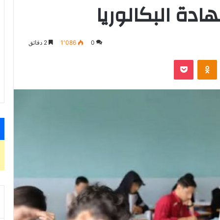
هادة البكالوريا
0
1٬086
2 دقائق
VKontak
Odnoklassniki
‫Pocket