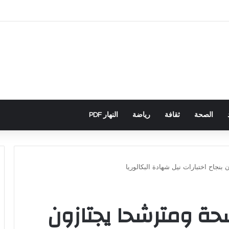
سباني يكشف تورط حملة رقمية جزائرية في أحداث سبتة
الصحة
ثقافة
رياضة
النهار PDF
 و442 مترشحة ومترشحا يجتازون