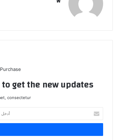
موق
ع
الوي
ب
 Purchase
t to get the new updates!
et, consectetur.
أ
د
خ
ل
ب