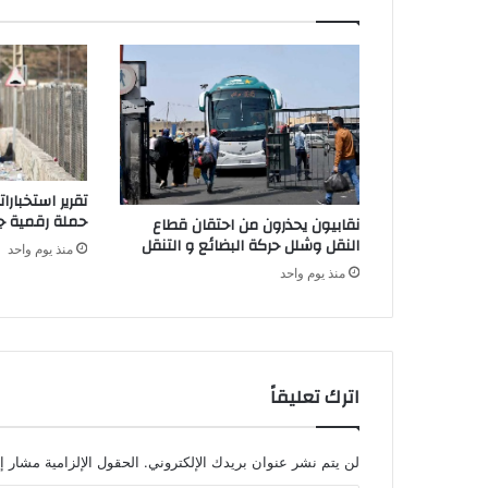
ا
ق
ا
ت
ت
ه
ن
ئ
تقرير استخبار
ة
حملة رقمية جز
نقابيون يحذرون من احتقان قطاع
إ
النقل وشلل حركة البضائع و التنقل
منذ يوم واحد
ل
ى
منذ يوم واحد
م
ل
و
ك
و
اترك تعليقاً
ر
ؤ
س
لن يتم نشر عنوان بريدك الإلكتروني.
الحقول الإلزامية مشار إل
ا