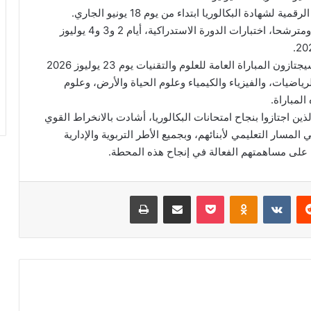
ة البكالوريا ابتداء من يوم 18 يونيو الجاري.
وحسب المصدر ذاته، سيجتاز 163 ألف و179 مترشحة ومترشحا، اختبارات الدورة الاستدراكية، أيام 2 و3 و4 يوليوز
وأشار إلى أن التلاميذ الذين حصلوا على نتائج متميزة سيجتازون المباراة العامة للعلوم والتقنيات يوم 23 يوليوز 2026
ياضيات، والفيزياء والكيمياء وعلوم الحياة والأرض، وعلوم
لمباراة.
ن اجتازوا بنجاح امتحانات البكالوريا، أشادت بالانخراط القوي
 المسار التعليمي لأبنائهم، وبجميع الأطر التربوية والإدارية
ن على مساهمتهم الفعالة في إنجاح هذه المحطة.
‏Reddit
‏VKontakte
Odnoklassniki
‫Pocket
مشاركة عبر البريد
طباعة