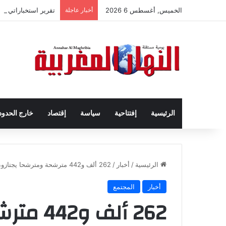
الخميس, أغسطس 6 2026
أخبار عاجلة
تقرير استخباراتي إ
الرئيسية
إفتتاحية
سياسة
إقتصاد
خارج الحدود
الرئيسية
/
أخبار
/
262 ألف و442 مترشحة ومترشحا يجتازون بنجاح اختبارات نيل شهادة البكالوريا
أخبار
المجتمع
262 ألف