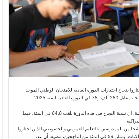
وا بنجاح اختبارات الدورة العادية للامتحان الوطني الموحد
وذكر بلاغ لوزارة التربية الوطنية والتعليم الأولي والرياضة، أن نسبة النجاح في هذه الدورة بلغت 64,8 في المئة، فيما
ين 262 ألفا و442 مترشحة ومترشحا من الممدرسين بالتعليم العمومي والخصوصي الذين اجتازوا
بنجاح اختبارات هذه الدورة العادية، 154 ألفا و881 من الإناث، يمثلن 59 في المئة من الناجحين، مضيفا أن عدد