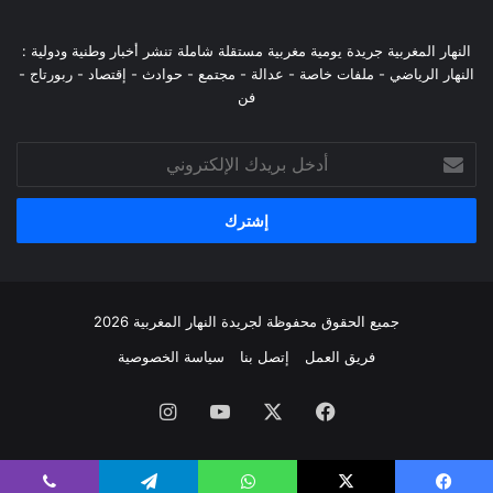
النهار المغربية جريدة يومية مغربية مستقلة شاملة تنشر أخبار وطنية ودولية :
النهار الرياضي - ملفات خاصة - عدالة - مجتمع - حوادث - إقتصاد - ربورتاج -
فن
أدخل
بريدك
الإلكتروني
جميع الحقوق محفوظة لجريدة النهار المغربية 2026
فريق العمل
إتصل بنا
سياسة الخصوصية
فيسبوك
‫X
‫YouTube
انستقرام