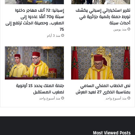
تقرير استخباراتي إسباني يكشف
إسبانيا: 72 ألف مهاجر دخلوا
تورط حملة رقمية جزائرية في
سبتة و70 ألفًا عادوا إلى
أحداث سبتة
المغرب.. وحصيلة الجثث ترتفع إلى
75
منذ يومين
منذ 3 أيام
نص الخطاب الملكي السامي
جلالة الملك يحدد 15 أولوية
بمناسبة الذكرى 27 لعيد العرش
لمغرب المستقبل
منذ أسبوع واحد
منذ أسبوع واحد
Most Viewed Posts