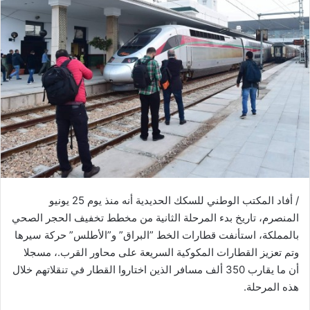
ب
ر
ي
د
ا
إ
ل
ك
ت
ر
و
ن
/ أفاد المكتب الوطني للسكك الحديدية أنه منذ يوم 25 يونيو
ي
ا
المنصرم، تاريخ بدء المرحلة الثانية من مخطط تخفيف الحجر الصحي
بالمملكة، استأنفت قطارات الخط ”البراق” و”الأطلس” حركة سيرها
وتم تعزيز القطارات المكوكية السريعة على محاور القرب.، مسجلا
أن ما يقارب 350 ألف مسافر الذين اختاروا القطار في تنقلاتهم خلال
هذه المرحلة.