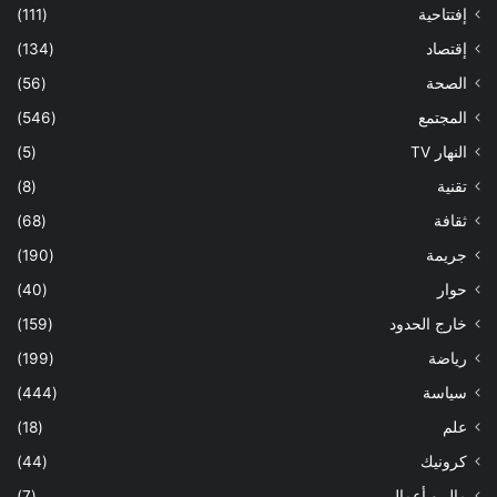
إفتتاحية
(111)
إقتصاد
(134)
الصحة
(56)
المجتمع
(546)
النهار TV
(5)
تقنية
(8)
ثقافة
(68)
جريمة
(190)
حوار
(40)
خارج الحدود
(159)
رياضة
(199)
سياسة
(444)
علم
(18)
كرونيك
(44)
مال و أعمال
(7)