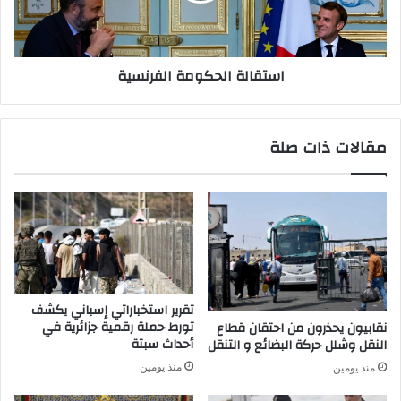
ا
ة
ل
ا
ا
ل
استقالة الحكومة الفرنسية
ج
ح
ت
ك
ي
و
ا
م
مقالات ذات صلة
ز
ة
ا
ا
م
ل
ت
ف
ح
ر
ا
ن
ن
س
ا
ي
ت
ة
تقرير استخباراتي إسباني يكشف
ا
تورط حملة رقمية جزائرية في
نقابيون يحذرون من احتقان قطاع
ل
أحداث سبتة
النقل وشلل حركة البضائع و التنقل
ب
منذ يومين
منذ يومين
ك
ا