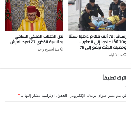
ل
و
ر
ي
ا
ف
إسبانيا: 72 ألف مهاجر دخلوا سبتة
نص الخطاب الملكي السامي
ي
و70 ألفًا عادوا إلى المغرب..
بمناسبة الذكرى 27 لعيد العرش
ظ
وحصيلة الجثث ترتفع إلى 75
منذ أسبوع واحد
ل
منذ 3 أيام
إ
ج
ر
اترك تعليقاً
ا
ء
ا
ت
لن يتم نشر عنوان بريدك الإلكتروني.
الحقول الإلزامية مشار إليها بـ
*
ا
ا
س
ت
ل
ث
ت
ن