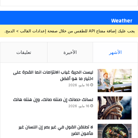
Weather
يجب عليك إضافة مفتاح API للطقس من خلال صفحة إعدادات القالب > الدمج.
الأشهر
الأخيرة
تعليقات
ليست الحرية غياب الالتزامات انما القدرة على
اختيار ما هو أفضل
16 مايو، 2026
لسانك حصانك إن صنته صانك، وإن هنته هانك
16 مايو، 2026
لا تطلقن القول في غير بصر إن اللسان غير
مأمون الضرر