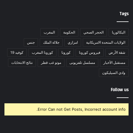
Tags
البكالوريا
الحجر الصحي
الحكومة
المغرب
الولايات المتحدة الامريكانية
امزازي
جلالة الملك
جنس
شقة الأرض
فيروس كورونا
كورونا
كورونا المغرب
كوفيد 19
مستقبل الأخبار
مسلسل تلفزيونى
موتو غب قطر
نتائج الانتخابات
وادي السيليكون
Follow us
Error Can not Get Posts, Incorrect account info.