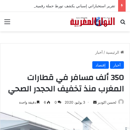
تقرير استخباراتي إسباني يكشف تورط حملة رقمية جزائرية في أحداث سبتة
بحث عن
الق
الرئيسية
/
أخبار
أخبار
إقتصاد
350 ألف مسافر في قطارات
المغرب منذ تخفيف الحجدر الصحي
لحسن اكودير
أ
3 يوليو، 2020
0
6
دقيقة واحدة
ر
س
ل