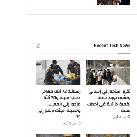
Recent Tech News
تقرير استخباراتي إسباني
إسبانيا: 72 ألف مهاجر
يكشف تورط حملة
دخلوا سبتة و70 ألفًا
رقمية جزائرية في أحداث
عادوا إلى المغرب..
سبتة
وحصيلة الجثث ترتفع إلى
75
منذ 3 أيام
منذ 3 أيام