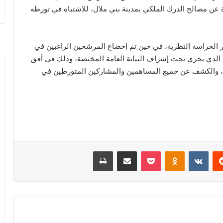
 مصالح الدرك الملكي بمدينة بني ملال، للاشتباه في تورطه
بير الحراسة النظرية، في حين تم إخضاع المرشحين الراغبين في
الذي يجري تحت إشراف النيابة العامة المختصة، وذلك في أفق
ة، والكشف عن جميع المساهمين والمشاركين المتورطين في
‏Reddit
‏VKontakte
Odnoklassniki
‫Pocket
مشاركة عبر البريد
طباعة