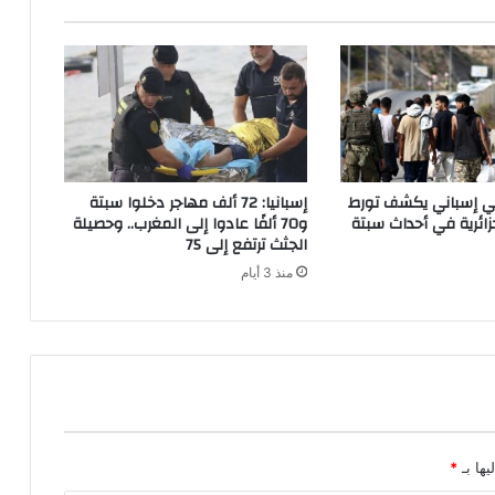
ي
ت
ه
م
ا
ف
ي
ت
اتي إسباني يكشف تورط
إسبانيا: 72 ألف مهاجر دخلوا سبتة
ز
ائرية في أحداث سبتة
و70 ألفًا عادوا إلى المغرب.. وحصيلة
ن
الجثث ترتفع إلى 75
ي
منذ 3 أيام
ت
يها بـ
*