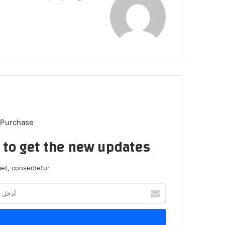
 Purchase
t to get the new updates!
et, consectetur.
أ
د
خ
ل