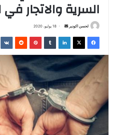
السرية والاتجار في ا
لحسن اكودير
أ
18 يوليو، 2020
ر
فيسبوك
‫X
لينكدإن
‏Tumblr
بينتيريست
‏Reddit
‏te
س
ل
ب
ر
ي
د
ا
إ
ل
ك
ت
ر
و
ن