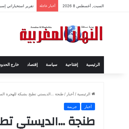
السبت, أغسطس 8 2026
أخبار عاجلة
تقرير استخباراتي إس
الرئيسية
إفتتاحية
سياسة
إقتصاد
خارج الحدود
الرئيسية
/
أخبار
/
طنجة …الديستي تطيح بشبكة للهجرة السري
أخبار
جريمة
طنجة …الديستي تطي