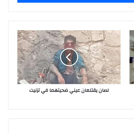
ل
ص
ا
ن
ي
ق
ت
ل
ع
لصان يقتلعان عيني ضحيتهما في تزنيت
ا
ن
ع
ي
ن
ي
ض
ح