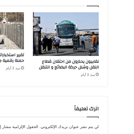
و
ن
ا
ف
ي
ا
ل
م
تقرير استخبار
غ
حملة رقمية جز
نقابيون يحذرون من احتقان قطاع
ر
النقل وشلل حركة البضائع و التنقل
منذ 3 أيام
ب
منذ 3 أيام
و
2
6
0
ح
ا
اترك تعليقاً
ل
ة
ش
لن يتم نشر عنوان بريدك الإلكتروني.
الحقول الإلزامية مشار إل
ف