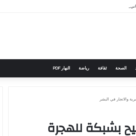
باني يكشف تورط حملة رقمية جزائرية في أحداث سبتة
الصحة
ثقافة
رياضة
النهار PDF
ة والاتجار في البشر
ح بشبكة للهجرة