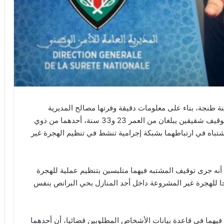
ة طنجة، بناء على معلومات دقيقة وفرتها مصالح المديرية
العامة لمراقبة التراب الوطني، يوم أمس الجمعة، من توقيف شقيقين يبلغان من العمر 23 و33 سنة، أحدهما من ذوي
شتباه في ارتباطهما بشبكة إجرامية تنشط في تنظيم الهجرة غير
، أنه جرى توقيف المشتبه فيهما متلبسين بتنظيم عملية للهجرة
لاقا من مدينة طنجة، كما تم ضبط 14 مرشحا للهجرة غير المشروعة داخل أحد المنازل بحي البرانص بنفس
يهما في قاعدة بيانات الأشخاص المطلوبين قضائيا، أن أحدهما