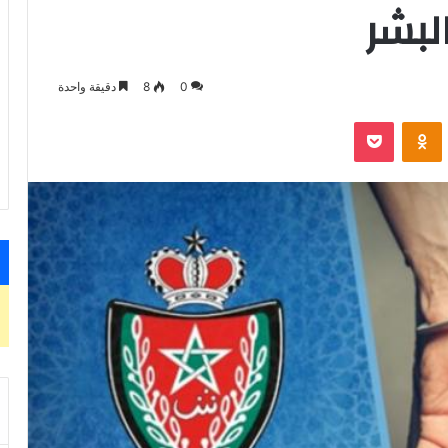
لبشر
0
8
دقيقة واحدة
VKontak
Odnoklassniki
‫Pocket