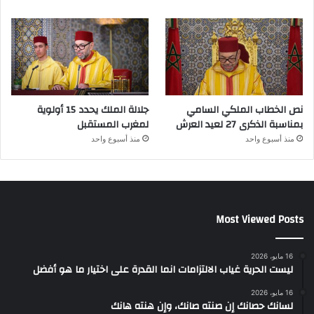
نص الخطاب الملكي السامي
جلالة الملك يحدد 15 أولوية
بمناسبة الذكرى 27 لعيد العرش
لمغرب المستقبل
منذ أسبوع واحد
منذ أسبوع واحد
Most Viewed Posts
16 مايو، 2026
ليست الحرية غياب الالتزامات انما القدرة على اختيار ما هو أفضل
16 مايو، 2026
لسانك حصانك إن صنته صانك، وإن هنته هانك