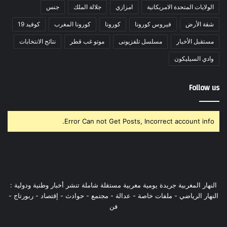
الولايات المتحدة الامريكانية
امزازي
جلالة الملك
جنس
شقة الأرض
فيروس كورونا
كورونا
كورونا المغرب
كوفيد 19
مستقبل الأخبار
مسلسل تلفزيونى
موتو غب قطر
نتائج الانتخابات
وادي السيليكون
Follow us
Error Can not Get Posts, Incorrect account info.
النهار المغربية جريدة يومية مغربية مستقلة شاملة تنشر أخبار وطنية ودولية :
النهار الرياضي - ملفات خاصة - عدالة - مجتمع - حوادث - إقتصاد - ربورتاج -
فن