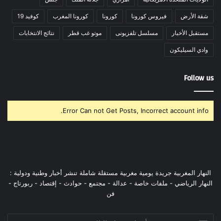
شقة الأرض
فيروس كورونا
كورونا
كورونا المغرب
كوفيد 19
مستقبل الأخبار
مسلسل تلفزيونى
موتو غب قطر
نتائج الانتخابات
وادي السيليكون
Follow us
Error Can not Get Posts, Incorrect account info.
النهار المغربية جريدة يومية مغربية مستقلة شاملة تنشر أخبار وطنية ودولية :
النهار الرياضي - ملفات خاصة - عدالة - مجتمع - حوادث - إقتصاد - ربورتاج -
فن
أدخل