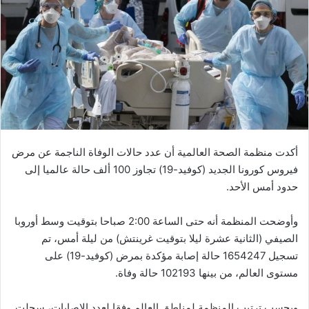
ب
ر
ي
د
ا
إ
ل
ك
ت
ر
أكدت منظمة الصحة العالمية أن عدد حالات الوفاة الناجمة عن مرض
و
فيروس كورونا الجديد (كوفيد-19) تجاوز 100 ألف حالة عالميا إلى
ن
حدود أمس الأحد.
ي
ا
وأوضحت المنظمة أنه حتى الساعة 2:00 صباحا بتوقيت وسط أوروبا
الصيفي (الثانية عشرة ليلا بتوقيت غرينتش) من ليلة أمس، تم
تسجيل 1654247 حالة إصابة مؤكدة بمرض (كوفيد-19) على
مستوى العالم، من بينها 102193 حالة وفاة.
وبحسب ترتيب المنظمة لمناطق العالم وفقا لعدد الإصابات، سجلت