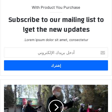
With Product You Purchase
Subscribe to our mailing list to
get the new updates!
Lorem ipsum dolor sit amet, consectetur.
أ
د
خ
ل
ب
ر
ي
د
ت
ك
ج
ا
ر
ل
ب
إ
ة