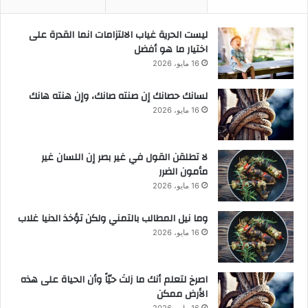
ع
ا
ليست الحرية غياب الالتزامات انما القدرة على
ل
اختيار ما هو أفضل
م
16 مايو، 2026
و
ا
لسانك حصانك إن صنته صانك، وإن هنته هانك
ط
16 مايو، 2026
ن
ي
ن
لا تطلقن القول في غير بصر إن اللسان غير
و
مأمون الضرر
ا
ل
16 مايو، 2026
م
و
وما نيل المطالب بالتمني ولكن تؤخذ الدنيا غلاب
ا
16 مايو، 2026
ط
ن
ا
‫اصرخ لتعلم أنك ما زلتَ حيّاً وأن الحياة على هذه
ت
الأرض ممكن
د
16 مايو، 2026