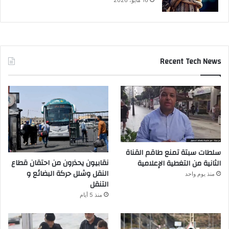
ا
خ
ل
ا
ل
م
Recent Tech News
غ
ر
ب
سلطات سبتة تمنع طاقم القناة
نقابيون يحذرون من احتقان قطاع
الثانية من التغطية الإعلامية
النقل وشلل حركة البضائع و
منذ يوم واحد
التنقل
منذ 5 أيام