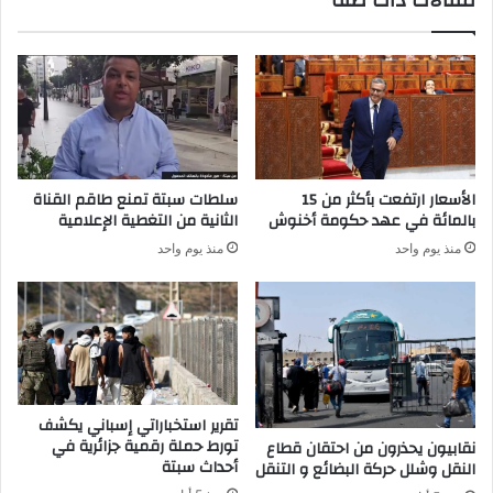
مقالات ذات صلة
ح
ة
ج
ب
ر
ا
ص
ل
ح
ن
ي
م
ا
و
ل
ذ
الأسعار ارتفعت بأكثر من 15
سلطات سبتة تمنع طاقم القناة
ل
ج
بالمائة في عهد حكومة أخنوش
الثانية من التغطية الإعلامية
م
ا
منذ يوم واحد
منذ يوم واحد
ر
ل
ض
ت
ى
ن
ب
م
ا
و
ل
ي
م
م
ن
ن
تقرير استخباراتي إسباني يكشف
ز
ص
تورط حملة رقمية جزائرية في
نقابيون يحذرون من احتقان قطاع
ل
ت
أحداث سبتة
النقل وشلل حركة البضائع و التنقل
ه