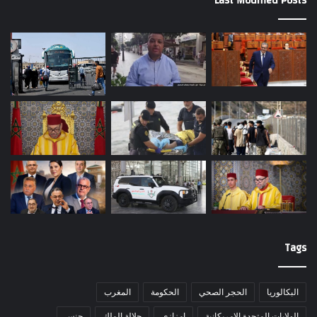
Last Modified Posts
Tags
البكالوريا
الحجر الصحي
الحكومة
المغرب
الولايات المتحدة الامريكانية
امزازي
جلالة الملك
جنس