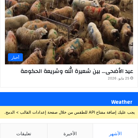
ل
ف
ر
ن
س
ي
ة
،
أخبار
ا
ل
عيد الأضحى… بين شعيرة الله وشريعة الحكومة
م
و
25 مايو، 2026
ج
ه
ة
Weather
إ
ل
يجب عليك إضافة مفتاح API للطقس من خلال صفحة إعدادات القالب > الدمج.
ى
ج
م
الأشهر
الأخيرة
تعليقات
ي