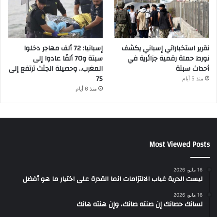
تقرير استخباراتي إسباني يكشف
إسبانيا: 72 ألف مهاجر دخلوا
تورط حملة رقمية جزائرية في
سبتة و70 ألفًا عادوا إلى
أحداث سبتة
المغرب.. وحصيلة الجثث ترتفع إلى
75
منذ 5 أيام
منذ 6 أيام
Most Viewed Posts
16 مايو، 2026
ليست الحرية غياب الالتزامات انما القدرة على اختيار ما هو أفضل
16 مايو، 2026
لسانك حصانك إن صنته صانك، وإن هنته هانك