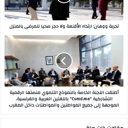
ل
و
ك
و
ت
ه
ر
ا
تجربة ووهان: ارتداء الأقنعة ولا حجر صحيا للمرضى بالمنزل
و
ن
ن
:
ي
ا
أ
ر
ط
ت
ل
د
ق
ا
ت
ء
ا
ا
ل
ل
ل
أ
ج
أطلقت اللجنة الخاصة بالنموذج التنموي منصتها الرقمية
ق
ن
التشاركية "Csmd.ma" باللغتين العربية والفرنسية،
ن
ة
الموجهة إلى جميع المواطنين والمواطنات داخل المغرب
ع
ا
ة
ل
و
خ
ل
ا
ا
ص