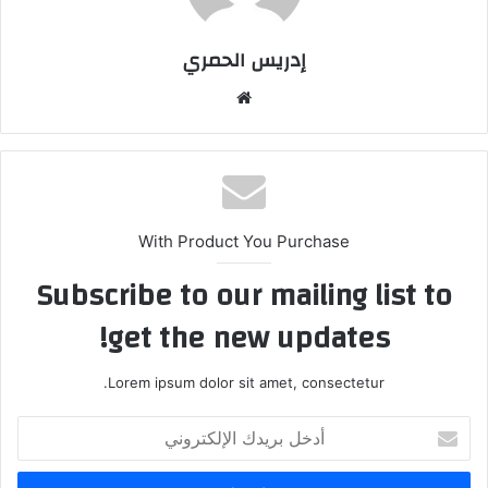
إدريس الحمري
موق
ع
الوي
ب
With Product You Purchase
Subscribe to our mailing list to
get the new updates!
Lorem ipsum dolor sit amet, consectetur.
أ
د
خ