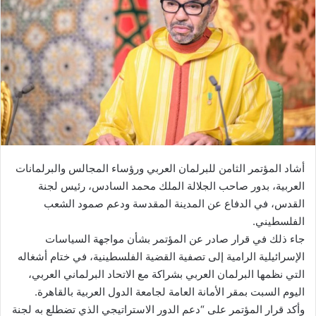
ب
ر
ي
د
ا
إ
ل
ك
ت
ر
أشاد المؤتمر الثامن للبرلمان العربي ورؤساء المجالس والبرلمانات
و
العربية، بدور صاحب الجلالة الملك محمد السادس، رئيس لجنة
ن
القدس، في الدفاع عن المدينة المقدسة ودعم صمود الشعب
ي
الفلسطيني.
ا
جاء ذلك في قرار صادر عن المؤتمر بشأن مواجهة السياسات
الإسرائيلية الرامية إلى تصفية القضية الفلسطينية، في ختام أشغاله
التي نظمها البرلمان العربي بشراكة مع الاتحاد البرلماني العربي،
اليوم السبت بمقر الأمانة العامة لجامعة الدول العربية بالقاهرة.
وأكد قرار المؤتمر على “دعم الدور الاستراتيجي الذي تضطلع به لجنة