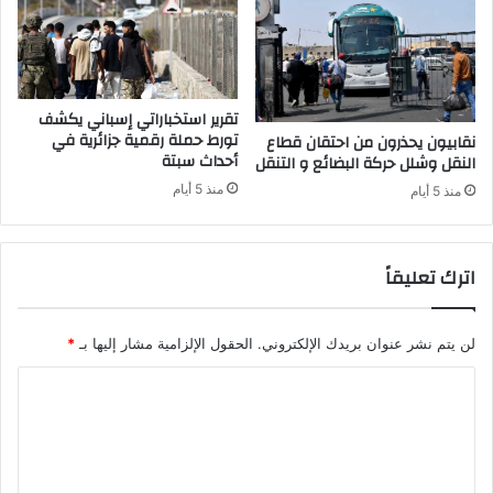
”
ة
ك
إ
ا
ل
ن
ى
ي
ث
تقرير استخباراتي إسباني يكشف
خ
ق
تورط حملة رقمية جزائرية في
نقابيون يحذرون من احتقان قطاع
ط
أحداث سبتة
ا
النقل وشلل حركة البضائع و التنقل
ط
ف
منذ 5 أيام
منذ 5 أيام
ل
ة
ا
ا
س
ن
اترك تعليقاً
ت
ت
ه
ص
د
ا
ا
ر
لن يتم نشر عنوان بريدك الإلكتروني.
الحقول الإلزامية مشار إليها بـ
*
ف
ا
أ
ش
ل
خ
ت
ا
ص
ع