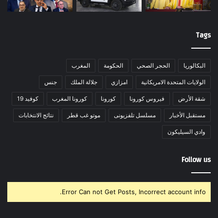
Tags
البكالوريا
الحجر الصحي
الحكومة
المغرب
الولايات المتحدة الامريكانية
امزازي
جلالة الملك
جنس
شقة الأرض
فيروس كورونا
كورونا
كورونا المغرب
كوفيد 19
مستقبل الأخبار
مسلسل تلفزيونى
موتو غب قطر
نتائج الانتخابات
وادي السيليكون
Follow us
Error Can not Get Posts, Incorrect account info.