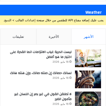
Weather
يجب عليك إضافة مفتاح API للطقس من خلال صفحة إعدادات القالب > الدمج.
الأشهر
الأخيرة
تعليقات
ليست الحرية غياب الالتزامات انما القدرة على
اختيار ما هو أفضل
16 مايو، 2026
لسانك حصانك إن صنته صانك، وإن هنته هانك
16 مايو، 2026
لا تطلقن القول في غير بصر إن اللسان غير
مأمون الضرر
16 مايو، 2026