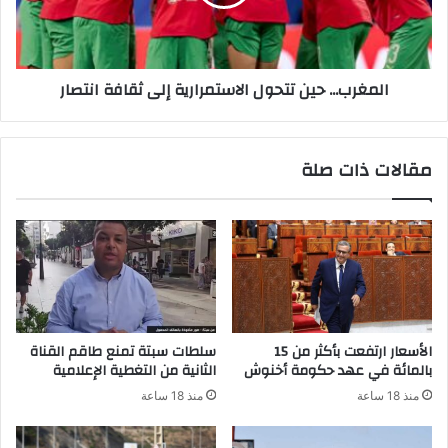
ر
ب
ك
.
ا
.
ن
.
المغرب... حين تتحول الاستمرارية إلى ثقافة انتصار
.
ح
.
ي
ت
ن
و
ت
مقالات ذات صلة
ق
ت
ي
ح
ف
و
م
ل
و
ا
ا
ل
لٍ
ا
ل
س
ـ
ت
الأسعار ارتفعت بأكثر من 15
سلطات سبتة تمنع طاقم القناة
”
م
بالمائة في عهد حكومة أخنوش
الثانية من التغطية الإعلامية
د
ر
منذ 18 ساعة
منذ 18 ساعة
ا
ا
ع
ر
ش
ي