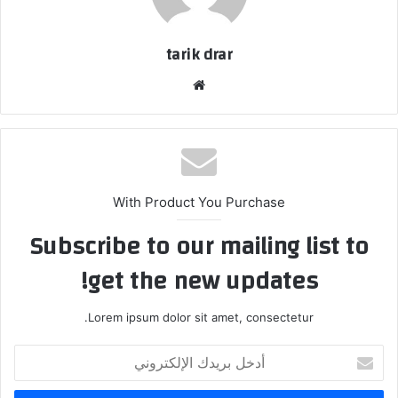
tarik drar
موق
ع
الوي
ب
With Product You Purchase
Subscribe to our mailing list to
get the new updates!
Lorem ipsum dolor sit amet, consectetur.
أ
د
خ