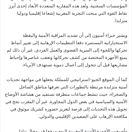
المؤسسات السجنية. وتُعد هذه المقاربة المتعددة الأبعاد إحدى أبرز
نقاط القوة التي منحت التجربة المغربية إشعاعا إقليميا ودوليا
متزايدا.
ويشير خبراء أمنيون إلى أن تشديد المراقبة الأمنية واليقظة
الاستخباراتية المستمرة دفعا التنظيمات الإرهابية إلى تغيير أنماط
تحركها واللجوء إلى السرية القصوى والعمل الفردي، غير أن ذلك لم
يمنع الأجهزة المختصة من كشف تحركاتها وتعقب عناصرها وإحباط
مشاريعها قبل أن تتحول إلى أعمال دموية تستهدف الأبرياء.
كما أن الموقع الجيو-استراتيجي للمملكة يجعلها في مواجهة تحديات
أمنية متزايدة مرتبطة بالتطورات التي تعرفها مناطق الساحل
والصحراء، حيث تنشط جماعات متطرفة تستفيد من هشاشة الأوضاع
الأمنية والسياسية في بعض الدول المجاورة. غير أن المغرب نجح في
تحويل هذه التحديات إلى فرصة لتعزيز حضوره كشريك موثوق في
مكافحة الإرهاب على الصعيدين الإقليمي والدولي.
وأصبحت الأجهزة الأمنية المغربية اليوم مرجعا في مجال تبادل