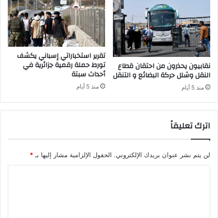
ا
.
ل
ب
أ
ع
ح
ث
ز
ة
ا
ا
تقرير استخباراتي إسباني يكشف
ب
ل
تورط حملة رقمية جزائرية في
نقابيون يحذرون من احتقان قطاع
أحداث سبتة
ن
النقل وشلل حركة البضائع و التنقل
ر
منذ 5 أيام
منذ 5 أيام
و
ي
ج
اترك تعليقاً
إ
ل
ى
ا
لن يتم نشر عنوان بريدك الإلكتروني.
الحقول الإلزامية مشار إليها بـ
*
ل
ا
م
و
ل
ن
ت
د
ي
ع