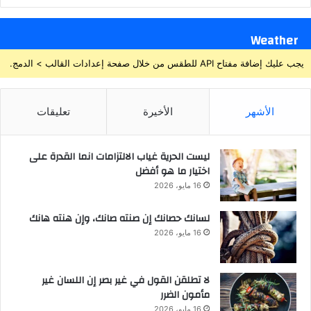
Weather
يجب عليك إضافة مفتاح API للطقس من خلال صفحة إعدادات القالب > الدمج.
الأشهر
الأخيرة
تعليقات
ليست الحرية غياب الالتزامات انما القدرة على
اختيار ما هو أفضل
16 مايو، 2026
لسانك حصانك إن صنته صانك، وإن هنته هانك
16 مايو، 2026
لا تطلقن القول في غير بصر إن اللسان غير
مأمون الضرر
16 مايو، 2026