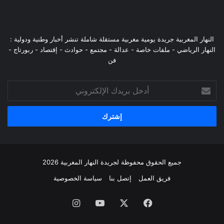
النهار المغربية جريدة يومية مغربية مستقلة شاملة تنشر أخبار وطنية ودولية :
النهار الرياضي - ملفات خاصة - عدالة - مجتمع - حوادث - إقتصاد - ربورتاج -
فن
أدخل
بريدك
الإلكتروني
جميع الحقوق محفوظة لجريدة النهار المغربية 2026
فريق العمل
إتصل بنا
سياسة الخصوصية
فيسبوك
‫X
‫YouTube
انستقرام