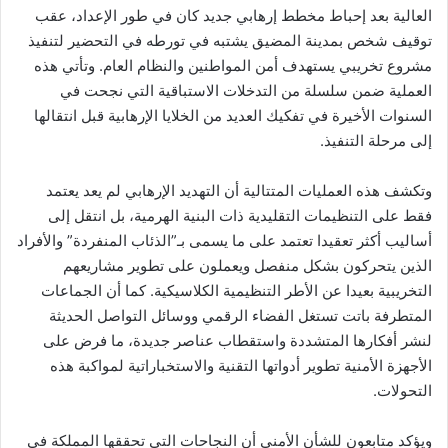
العالية بعد إحباط مخطط إرهابي جديد كان في طور الإعداد، عقب
توقيف شخص بمدينة المضيق يشتبه في تورطه في التحضير لتنفيذ
مشروع تخريبي يستهدف أمن المواطنين والنظام العام. وتأتي هذه
العملية ضمن سلسلة من التدخلات الاستباقية التي نجحت في
السنوات الأخيرة في تفكيك العديد من الخلايا الإرهابية قبل انتقالها
إلى مرحلة التنفيذ.
وتكشف هذه العمليات المتتالية أن التهديد الإرهابي لم يعد يعتمد
فقط على التنظيمات التقليدية ذات البنية الهرمية، بل انتقل إلى
أساليب أكثر تعقيدا تعتمد على ما يسمى بـ”الذئاب المنفردة” والأفراد
الذين يتحركون بشكل منفصل ويعملون على تطوير مشاريعهم
التخريبية بعيدا عن الأطر التنظيمية الكلاسيكية. كما أن الجماعات
المتطرفة باتت تستغل الفضاء الرقمي ووسائل التواصل الحديثة
لنشر أفكارها المتشددة واستقطاب عناصر جديدة، ما فرض على
الأجهزة الأمنية تطوير أدواتها التقنية والاستخباراتية لمواكبة هذه
التحولات.
ويؤكد متابعون للشأن الأمني أن النجاحات التي تحققها المملكة في