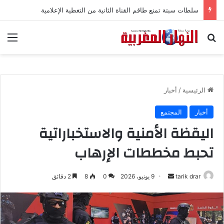
سلطات سبتة تمنع طاقم القناة الثانية من التغطية الإعلامية
بحث عن
الق
الرئيسية
/
أخبار
أخبار
المجتمع
اليقظة الأمنية والاستخباراتية
تحبط مخططات الإرهاب
tarik drar
أ
9 يونيو، 2026
0
8
2 دقائق
ر
س
ل