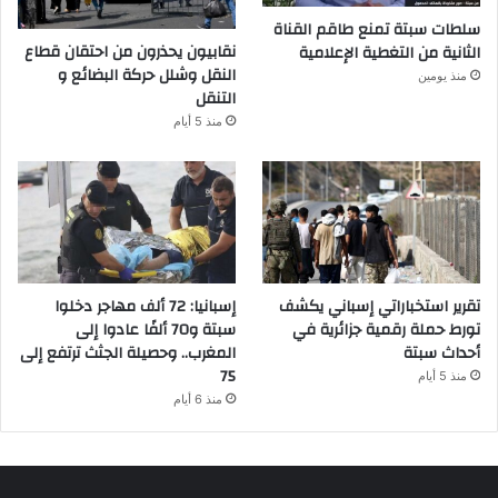
سلطات سبتة تمنع طاقم القناة
نقابيون يحذرون من احتقان قطاع
الثانية من التغطية الإعلامية
النقل وشلل حركة البضائع و
منذ يومين
التنقل
منذ 5 أيام
تقرير استخباراتي إسباني يكشف
إسبانيا: 72 ألف مهاجر دخلوا
تورط حملة رقمية جزائرية في
سبتة و70 ألفًا عادوا إلى
أحداث سبتة
المغرب.. وحصيلة الجثث ترتفع إلى
75
منذ 5 أيام
منذ 6 أيام