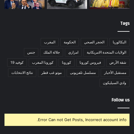
Tags
البكالوريا
الحجر الصحي
الحكومة
المغرب
الولايات المتحدة الامريكانية
امزازي
جلالة الملك
جنس
شقة الأرض
فيروس كورونا
كورونا
كورونا المغرب
كوفيد 19
مستقبل الأخبار
مسلسل تلفزيونى
موتو غب قطر
نتائج الانتخابات
وادي السيليكون
Follow us
Error Can not Get Posts, Incorrect account info.