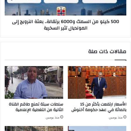
ت
و
ب
م
ا
ن
500 كيلو من السمك و6000 برتقالة.. بعثة النرويج إلى
د
ا
المونديال تثير السخرية
ل
ل
ة
س
ي
م
ع
ك
مقالات ذات صلة
م
و
ق
6
أ
0
ز
0
م
0
ة
ب
ا
ر
ل
ت
ث
ق
الأسعار ارتفعت بأكثر من 15
سلطات سبتة تمنع طاقم القناة
ق
ا
بالمائة في عهد حكومة أخنوش
الثانية من التغطية الإعلامية
ة
ل
منذ يومين
منذ يومين
ف
ة
ي
.