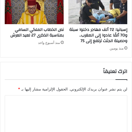
ة
ب
ش
س
ف
ج
ا
و
ء
ن
إسبانيا: 72 ألف مهاجر دخلوا سبتة
نص الخطاب الملكي السامي
و
8
و70 ألفًا عادوا إلى المغرب..
بمناسبة الذكرى 27 لعيد العرش
ا
وحصيلة الجثث ترتفع إلى 75
ج
منذ أسبوع واحد
س
ه
منذ يومين
ت
ا
ق
ت
ر
اترك تعليقاً
ا
ر
ا
ل
لن يتم نشر عنوان بريدك الإلكتروني.
الحقول الإلزامية مشار إليها بـ
*
و
ا
ف
ي
ل
ا
ت
ت
ع