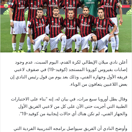
ب
ر
ي
د
ا
إ
ل
ك
ت
أعلن نادي ميلان الإيطالي لكرة القدم، اليوم السبت، عدم وجود
ر
إصابات بفيروس كورونا المستجد (كوفيد-19) في صفوف لاعبي
و
فريقه الأول وجهازه الفني، وذلك بعد يوم من قول رئيس النادي إن
ن
بعض اللاعبين يتعافون من الوباء.
ي
ا
وقال بطل أوروبا سبع مرات، في بيان له، إنه “بناء على الاختبارات
الطبية التي أجريت حتى الآن على كل من لاعبي الفريق الأول
والجهاز الفني، لم تكن هناك أي حالات إيجابية من كوفيد-19”.
وأوضح النادي أن الفريق سيواصل برامجه التدريبية الفردية التي