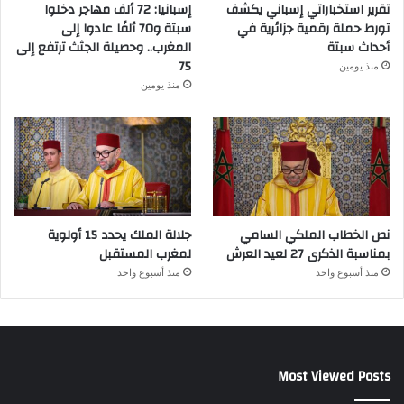
تقرير استخباراتي إسباني يكشف
إسبانيا: 72 ألف مهاجر دخلوا
تورط حملة رقمية جزائرية في
سبتة و70 ألفًا عادوا إلى
أحداث سبتة
المغرب.. وحصيلة الجثث ترتفع إلى
75
منذ يومين
منذ يومين
نص الخطاب الملكي السامي
جلالة الملك يحدد 15 أولوية
بمناسبة الذكرى 27 لعيد العرش
لمغرب المستقبل
منذ أسبوع واحد
منذ أسبوع واحد
Most Viewed Posts