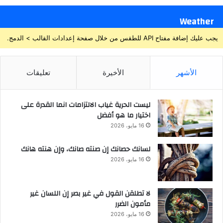
Weather
يجب عليك إضافة مفتاح API للطقس من خلال صفحة إعدادات القالب > الدمج.
الأشهر
الأخيرة
تعليقات
ليست الحرية غياب الالتزامات انما القدرة على
اختيار ما هو أفضل
16 مايو، 2026
لسانك حصانك إن صنته صانك، وإن هنته هانك
16 مايو، 2026
لا تطلقن القول في غير بصر إن اللسان غير
مأمون الضرر
16 مايو، 2026