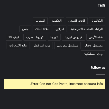
Tags
البكالوريا
الحجر الصحي
الحكومة
المغرب
الولايات المتحدة الامريكانية
امزازي
جلالة الملك
جنس
شقة الأرض
فيروس كورونا
كورونا
كورونا المغرب
كوفيد 19
مستقبل الأخبار
مسلسل تلفزيونى
موتو غب قطر
نتائج الانتخابات
وادي السيليكون
Follow us
Error Can not Get Posts, Incorrect account info.