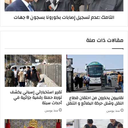
.
ع
.
د
التامك :عدم تسجيل إصابات بكورونا بسجون 8 جهات
1
م
4
ت
9
س
ح
ج
مقالات ذات صلة
ا
ي
ل
ل
ة
إ
ج
ص
د
ا
ي
ب
د
ا
ة
ت
و
ب
تقرير استخباراتي إسباني يكشف
1
ك
تورط حملة رقمية جزائرية في
نقابيون يحذرون من احتقان قطاع
3
و
أحداث سبتة
النقل وشلل حركة البضائع و التنقل
9
ر
منذ يومين
منذ يومين
ح
و
ا
ن
ل
ا