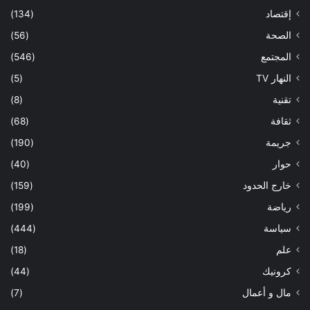
إقتصاد
(134)
الصحة
(56)
المجتمع
(546)
النهار TV
(5)
تقنية
(8)
ثقافة
(68)
جريمة
(190)
حوار
(40)
خارج الحدود
(159)
رياضة
(199)
سياسة
(444)
علم
(18)
كرونيك
(44)
مال و أعمال
(7)