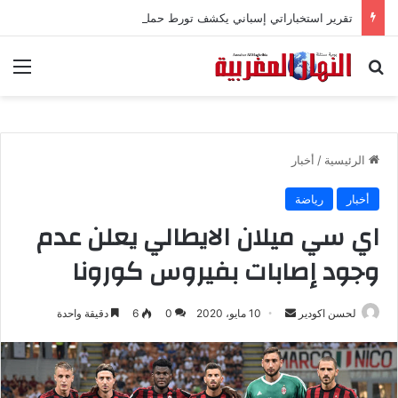
تقرير استخباراتي إسباني يكشف تورط حملة رقمية جزائرية في أحداث سبتة
بحث عن
الق
الرئيسية
/
أخبار
أخبار
رياضة
اي سي ميلان الايطالي يعلن عدم
وجود إصابات بفيروس كورونا
لحسن اكودير
أ
10 مايو، 2020
0
6
دقيقة واحدة
ر
س
ل