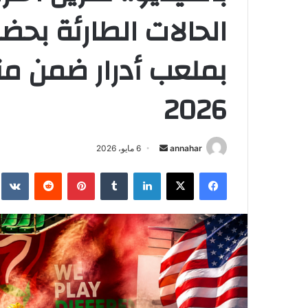
الحالات الطارئة بحض
بملعب أدرار ضمن من
2026
annahar
أ
6 مايو، 2026
ر
فيسبوك
‫X
لينكدإن
‏Tumblr
بينتيريست
‏Reddit
‏te
س
ل
ب
ر
ي
د
ا
إ