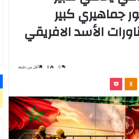
ور جماهيري كبير
اورات الأسد الافريقي
0
9
أقل من دقيقة
VKontak
Odnoklassniki
‫Pocket