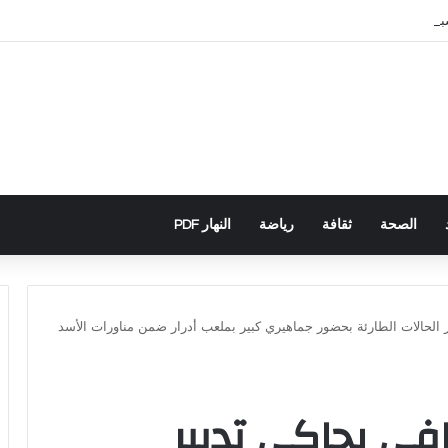
سباني يكشف تورط حملة رقمية جزائرية في أحداث سبتة
الصحة
ثقافة
رياضة
النهار PDF
ير الحالات الطارئة بحضور جماهيري كبير بملعب أدرار ضمن مناورات الأسد
رافي يحاكي تدبير