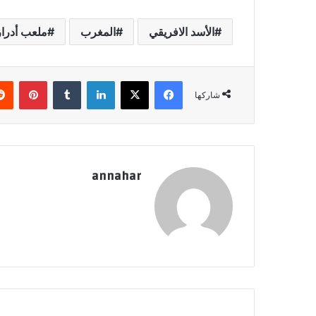
الأسد الافريقي
المغرب
ملعب أدرار
فيسبوك
‫X
لينكدإن
‏Tumblr
بينتيريست
شاركها
annahar