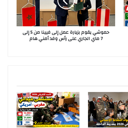
ي
ي
ق
و
م
حموشي يقوم بزيارة عمل إلى فيينا من 5 إلى
ب
7 ماي الجاري على رأس وفد أمني هام
ز
ي
ا
ر
ة
ع
م
ل
إ
ل
ى
ف
ي
ي
ن
ا