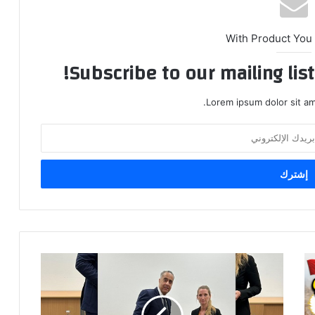
With Product You
Subscribe to our mailing lis
Lorem ipsum dolor sit am
ح
م
و
ش