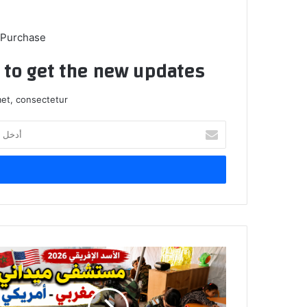
 Purchase
t to get the new updates!
et, consectetur.
أ
د
خ
ل
ب
ر
ي
د
ك
م
ا
س
ل
ت
إ
ش
ل