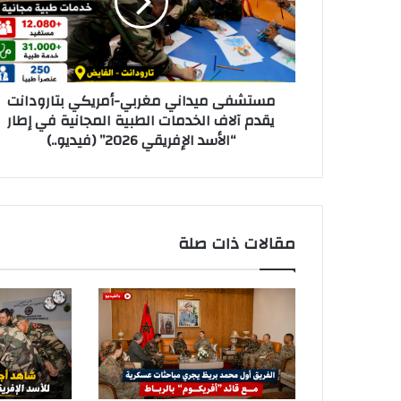
ف
ك
ى
ت
م
ر
ي
و
د
ن
مستشفى ميداني مغربي-أمريكي بتارودانت
ا
ي
يقدم آلاف الخدمات الطبية المجانية في إطار
ن
“الأسد الإفريقي 2026” (فيديو..)
ي
م
غ
ر
ب
ي
مقالات ذات صلة
-
أ
م
ر
ي
ك
ي
ب
ت