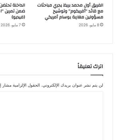
الفريق أول محمد بريظ يجري مباحثات
الداخلة تحتضن ن
ا
مع قائد “أفريكوم” وتوشيح
ر
مسؤولين مغاربة بوسام أمريكي
(فيديو)
و
8 مايو، 2026
7 مايو، 2026
د
ا
ن
ت
ي
ق
اترك تعليقاً
د
م
آ
لن يتم نشر عنوان بريدك الإلكتروني.
الحقول الإلزامية مشار إل
ل
ا
ا
ف
ا
ل
ل
ت
خ
ع
د
م
ل
ا