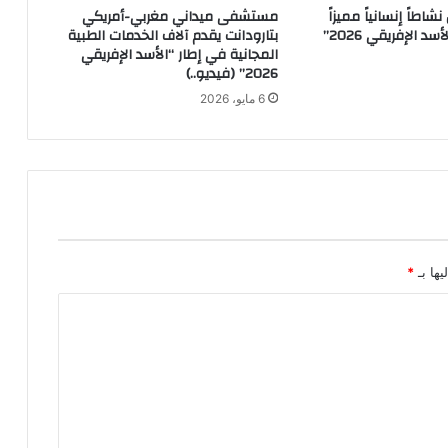
شاطاً إنسانياً مميزاً
مستشفى ميداني مغربي-أمريكي
م
ضمن تمرين “الأسد الإفريقي 2026”
بتارودانت يقدم آلاف الخدمات الطبية
ن
المجانية في إطار “الأسد الإفريقي
5
2026” (فيديو..)
إ
6 مايو، 2026
ل
ى
7
م
ا
ي
ا
ل
يها بـ
*
ج
ا
ر
ي
ع
ل
ى
ر
أ