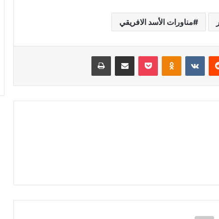
مناورات الأسد الافريقي
‏Reddit
‏VKontakte
Odnoklassniki
‫Pocket
مشاركة عبر البريد
طباعة