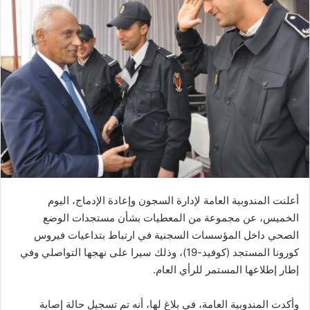
ب
ر
ي
د
ا
إ
ل
ك
ت
ر
و
ن
أعلنت المندوبية العامة لإدارة السجون وإعادة الإدماج، اليوم
ي
الخميس، عن مجموعة من المعطيات بشأن مستجدات الوضع
ا
الصحي داخل المؤسسات السجنية في ارتباط بتداعيات فيروس
كورونا المستجد (كوفيد-19)، وذلك سيرا على نهجها التواصلي وفي
إطار إطلاعها المستمر للرأي العام.
وأكدت المندوبية العامة، في بلاغ لها، أنه تم تسجيل حالة إصابة