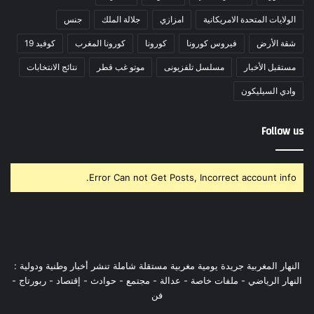
الولايات المتحدة الامريكانية
امزازي
جلالة الملك
جنس
شقة الأرض
فيروس كورونا
كورونا
كورونا المغرب
كوفيد 19
مستقبل الأخبار
مسلسل تلفزيونى
موتو غب قطر
نتائج الانتخابات
وادي السيليكون
Follow us
Error Can not Get Posts, Incorrect account info.
النهار المغربية جريدة يومية مغربية مستقلة شاملة تنشر أخبار وطنية ودولية :
النهار الرياضي - ملفات خاصة - عدالة - مجتمع - حوادث - إقتصاد - ربورتاج -
فن