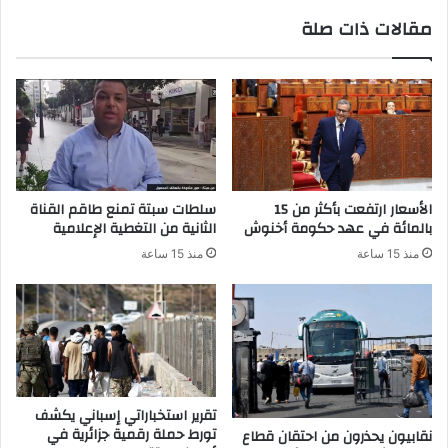
و
ف
مقالات ذات صلة
ن
ي
ا
ر
و
س
ك
و
ر
و
ن
الأسعار ارتفعت بأكثر من 15
سلطات سبتة تمنع طاقم القناة
ا
بالمائة في عهد حكومة أخنوش
الثانية من التغطية الإعلامية
ل
منذ 15 ساعة
منذ 15 ساعة
ل
أ
ط
ف
ا
ل
؟
تقرير استخباراتي إسباني يكشف
تورط حملة رقمية جزائرية في
نقابيون يحذرون من احتقان قطاع