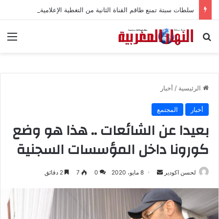
سلطات سبتة تمنع طاقم القناة الثانية من التغطية الإعلامية
بحث عن
الق
الرئيسية
/
أخبار
أخبار
المجتمع
بعيدا عن الشائعات .. هذا هو وضع
كورونا داخل المؤسسات السجنية
لحسن اكودير
أ
8 مايو، 2020
0
7
2 دقائق
ر
س
ل