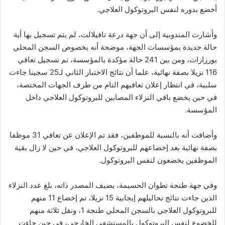
أخضع بدوره لنفس البروتوكول العلاجي.
وأشارت المندوبية إلى أن جهة درعة تافيلالت، لم يتم تسجيل بها أية
حالة جديدة بمؤسسات الجهة، موضحة أنه بخصوص السجن المحلي
بورزازات، ومن بين 241 حالة مؤكدة بالمؤسسة، تم تسجيل تعافي
116 نزيلا بصفة نهائية، علما أن نتائج الاختبار الثاني لـ25 سجينا جاءت
سلبية، في انتظار إعلان تعافيهم التام من طرف الجهات المختصة،
في حين يخضع باقي النزلاء المصابين للبروتوكول العلاجي داخل
المؤسسة.
وأضافت أنه بالنسبة للموظفين، فقد تم الإعلان عن تعافي 31 موظفا
بصفة نهائية بعد إخضاعهم للبروتوكول العلاجي، في حين لا زال بقية
الموظفين يخضعون لنفس البروتوكول.
وفي جهة طنجة تطوان الحسيمة، يضيف المصدر ذاته، بلغ عدد النزلاء
الذين جاءت نتائج تحاليلهم إيجابية 15 نزيلا، تم إخضاع 11 منهم
للبروتوكول العلاجي بالسجن المحلي طنجة 1، ونقل ثلاثة منهم
للخضوع لنفس البروتوكول بالمستشفى الخارجي، في حين جاءت