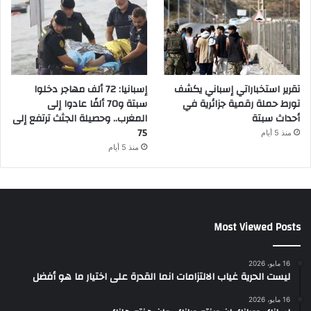
تقرير استخباراتي إسباني يكشف
إسبانيا: 72 ألف مهاجر دخلوا
تورط حملة رقمية جزائرية في
سبتة و70 ألفًا عادوا إلى
أحداث سبتة
المغرب.. وحصيلة الجثث ترتفع إلى
75
منذ 5 أيام
منذ 5 أيام
Most Viewed Posts
16 مايو، 2026
ليست الحرية غياب الالتزامات انما القدرة على اختيار ما هو أفضل
16 مايو، 2026