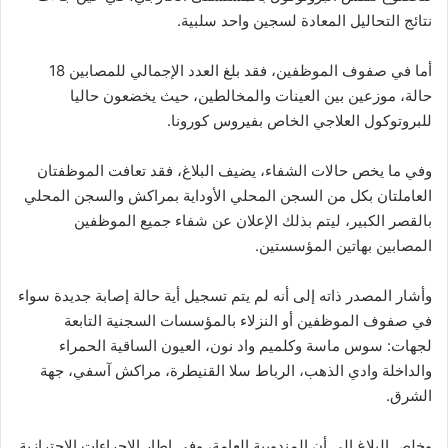
نتائج التحاليل المعادة لسجين واحد سلبية.
أما في صفوف الموظفين، فقد بلغ العدد الإجمالي للمصابين 18
حالة، موزعين بين العينات والمخالطين، حيث يخضعون حاليا
للبروتوكول العلاجي الخاص بفيروس كورونا.
وفي ما يخص حالات الشفاء، يضيف البلاغ، فقد تعافت الموظفتان
العاملتان بكل من السجن المحلي الأوداية بمراكش والسجن المحلي
بالقصر الكبير، ليتم بذلك الإعلان عن شفاء جميع الموظفين
المصابين بهاتين المؤسستين.
وأشار المصدر ذاته إلى أنه لم يتم تسجيل أية حالة إصابة جديدة سواء
في صفوف الموظفين أو النزلاء بالمؤسسات السجنية التابعة
لجهات: سوس ماسة وكلميم واد نون، العيون الساقية الحمراء
والداخلة وادي الذهب، الرباط سلا القنيطرة، مراكش آسفي، جهة
الشرق.
وخلص البلاغ إلى أن المندوبية العامة، وفي إطار الإجراءات الاحترازية