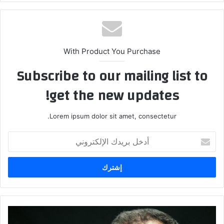
With Product You Purchase
Subscribe to our mailing list to
get the new updates!
Lorem ipsum dolor sit amet, consectetur.
أ
د
خ
ل
ب
ر
ي
د
ا
ك
ل