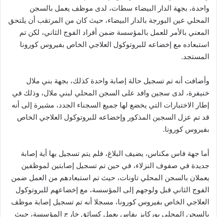
واحدة، بجهة الدار البيضاء سطات، لدى موظف يعمل بالسجن
المحلي عين البورجة بالدار البيضاء، حيث كان من المرتقب أن يلتحق
المعني بالأمر للعمل بالمؤسسة ضمن أفراد الفوج الثاني، لكن تم
استبعاده مع إخضاعه للبروتوكول العلاجي الخاص بفيروس كورونا
المستجد.
وأضافت أنه تم تسجيل حالة إصابة واحدة كذلك، بجهة بني ملال
خنيفرة، لدى سجين وافد على السجن المحلي لبني ملال، وذلك في
إطار الاختبارات التي يخضع لها جميع السجناء الجدد، مشيرة إلى أنه
قد تم عزل السجين المذكور وإخضاعه للبروتوكول العلاجي الخاص
بفيروس كورونا.
أما جهة فاس مكناس، يضيف البلاغ، فلم يتم تسجيل بها أية إصابة
جديدة في صفوف النزلاء، في حين تم تسجيل إصابتين لموظفين
يعملان بالسجن المحلي تاونات، حيث تم استبعادهم من العمل ضمن
الفوج الثاني قبل ولوجهم إلى المؤسسة، مع إخضاعهم للبروتوكول
العلاجي الخاص بفيروس كورونا، مسجلا أنه تم تسجيل إصابة موظف
بالسجن المحلي بوركايز بفاس يعمل كسائق خارج المؤسسة، حيث