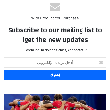
ب
With Product You Purchase
Subscribe to our mailing list to
get the new updates!
Lorem ipsum dolor sit amet, consectetur.
أ
د
خ
ل
ب
ر
ي
د
ا
ك
ل
ا
م