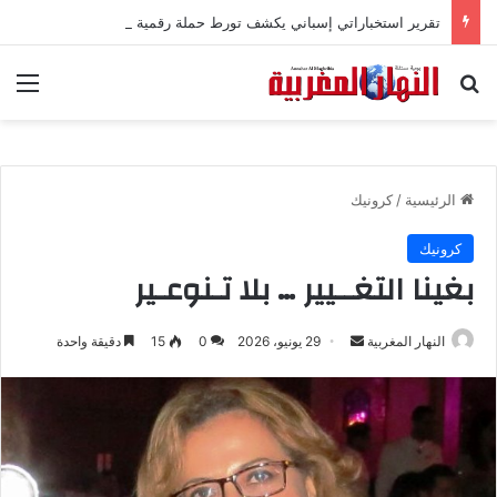
تقرير استخباراتي إسباني يكشف تورط حملة رقمية جزائرية في أحداث سبتة
بحث عن
الق
الرئيسية
/
كرونيك
كرونيك
بغينا التغــيير … بلا تـنوعـير
النهار المغربية
أ
29 يونيو، 2026
0
15
دقيقة واحدة
ر
س
ل
ب
ر