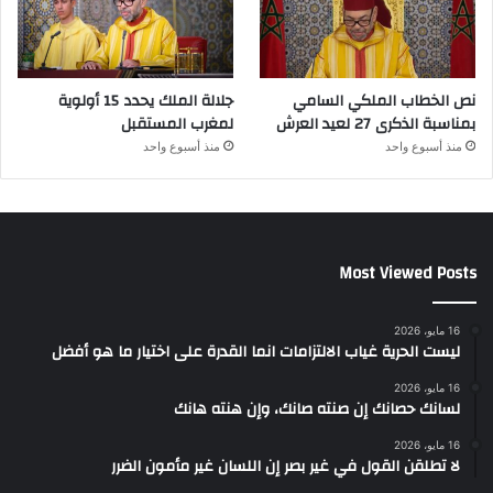
نص الخطاب الملكي السامي
جلالة الملك يحدد 15 أولوية
بمناسبة الذكرى 27 لعيد العرش
لمغرب المستقبل
منذ أسبوع واحد
منذ أسبوع واحد
Most Viewed Posts
16 مايو، 2026
ليست الحرية غياب الالتزامات انما القدرة على اختيار ما هو أفضل
16 مايو، 2026
لسانك حصانك إن صنته صانك، وإن هنته هانك
16 مايو، 2026
لا تطلقن القول في غير بصر إن اللسان غير مأمون الضرر