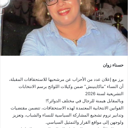
ي
د
ا
إ
ل
ك
ت
ر
و
ن
حسناء زوان
ي
ا
برز مع إعلان عدد من الأحزاب عن مرشحيها للاستحقاقات المقبلة،
أن النساء “ماكاينينش” ضمن وكيلات اللوائح برسم الانتخابات
التشريعية لسنة 2026
وبالمقابل هيمنة للرجال في مختلف الدوائر؟!
القوانين الانتخابية المعتمدة لهذه الاستحقاقات، تتضمن مقتضيات
وتدابير تروم تشجيع المشاركة السياسية للنساء والشباب، وتعزيز
ولوجهن إلى مواقع القرار والتمثيل السياسي.