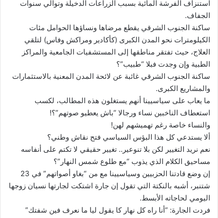
استنزاف الفرشة المائية بسبب الزراعات الدخيلة وتوالي سنوات
الجفاف.
ساكنة الجنوب الشرقي يقطع مرضاها ونساؤها الحوامل مئات
الكيلومترات نحو المدن الكبرى (كأكادير ومراكش وفاس) لتلقي
العلاج، حيث تفتقر مناطقها إلى المستشفيات الجامعية والمراكز
الطبية وإن وجدت فبلا “طبيب”؟
ساكنة الجنوب الشرقي غائبة عن لائحة المدن المعنية بالاستثمارات
والمشاريع الكبرى.
ما يعاب على سياسيينا أنهم يستغلون هذه المطالب، لكسب
استعطاف الناخبين نساء ورجالا “باش يعطيو صوتهم”؟!
والنساء خاصة رغم تهميشهم لهن!
ألا يستدعي كل هذا البؤس السياسي فتح نقاش وطني؟
نعم نريد التغيير لكن بلا تنوعير.. تغيير حقيقي لا تكتم على أنفاسه
مساحيق الكلام الذي يذوب “مع طلوع شمس النهار”؟
إن وضع قادتنا الحزبيين وسياسيينا مع من “بغاو أصواتهم” في 23
شتنبر، أشبه بالنكتة التي تقول إن جارة اشتكت لجارتها نسيان زوجها
اليومي لحاجاته الأبسط.
فردت الجارة: “أنا راه كل نهار كا يقول ليا ما نعرف فين شفتك”