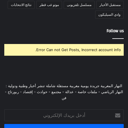
مستقبل الأخبار
مسلسل تلفزيونى
موتو غب قطر
نتائج الانتخابات
وادي السيليكون
Follow us
Error Can not Get Posts, Incorrect account info.
النهار المغربية جريدة يومية مغربية مستقلة شاملة تنشر أخبار وطنية ودولية :
النهار الرياضي - ملفات خاصة - عدالة - مجتمع - حوادث - إقتصاد - ربورتاج -
فن
أدخل
بريدك
الإلكتروني