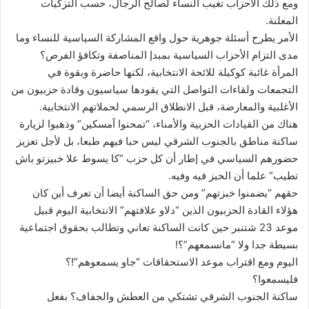
ومع ذلك الأحزاب تغيب النساء لصالح الرجال، حسب التزكيات
المعلنة.
الأمر يطرح أسئلة جوهرية حول واقع المشاركة السياسية للنساء وما
مدى التزام الأحزاب السياسية بمبدإ المناصفة وتكافؤ الفرص؟
المرأة غائبة كوكيلة للائحة الانتخابية، لكنها حاضرة وبقوة في
التجمعات ولقاءات التواصل التي يقودها سياسيون وقادة حزبيون من
الأغلبية والمعارضة، قبل الانطلاق الرسمي لحملاتهم الانتخابية.
هناك من القيادات الحزبية والأمناء، “تمحنوا آمسكين” وذهبوا لزيارة
ساكنة مناطق بالجنوب الشرقي ليس حبا فيهم طبعا، بل لأجل تعزيز
حضورهم السياسي في إطار أن كل حزب “كا يسوط علا خبيزتو باش
تطيب” علما أن الخبز فيه وفيه.
حقهم “يضمنوا خبزتهم” ومن حق الساكنة أيضا أن تعرف أين كان
هؤلاء القادة الحزبيون الذين “دلاو علافتهم” الانتخابية اليوم قبيل
موعد 23 شتنبر حين كانت الساكنة تعاني وتطالب بحقوق اجتماعية
بسيطة جدا ولا “مانسمعهم”؟!
اليوم ومع اقتراب موعد الاستحقاقات “جاو يسمعوهم”!؟
فليسمعوا؟
ساكنة الجنوب الشرقي تشتكي من العطش والجفاف؟ بفعل