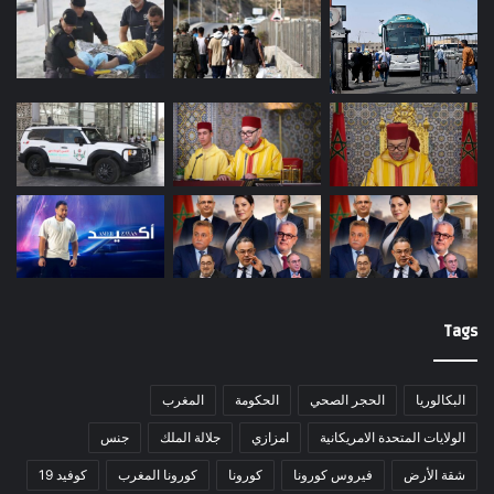
Tags
البكالوريا
الحجر الصحي
الحكومة
المغرب
الولايات المتحدة الامريكانية
امزازي
جلالة الملك
جنس
شقة الأرض
فيروس كورونا
كورونا
كورونا المغرب
كوفيد 19