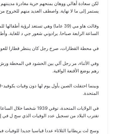
لكن سعادة أهالي ووهان بمنحهم حرية مغادرة مدينتهم 
يستمر إلى ما لا نهاية. واصطف العديد منهم للخروج من 
وقالت هاو مي (39 عاما) وهي تستعد لرؤية 
الساعة الرابعة صباحا. يرادوني شعور جي د للغاية. وأط
في محطة القطارات، صرخ رجل كان ينتظر قطارا للعودة إلى مقاطعته
وفي الأثناء، مر رجل آلي بين الحشود في المحطة ورش 
رهم بوضع الأقنعة الواقية.
المتحدة.
تقترب البلاد من تسجيل عدد الوفيات الذي سج ل في إيطال
وسج لت بريطانيا الثلاثاء عددا قياسيا جديدا للوفيات في 24 ساعة بلغ 86