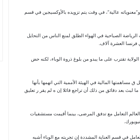
 في وضع “مستقر” و”معنوياته عالية”، في وقت يتم تزويده بالأوكسيجين في قسم
رياضة الصباحية في الهواء الطلق لمنع الناس من التحايل
ي فرنسا العشرة آلاف.
الولاية تقترب على ما يبدو من بلوغ ذروة الوباء، لكنه حض
ق مساهمتها المالية في الهيئة الأممية التي اتهمها بأنها
ما لبث بعد دقائق من ذلك أن تراجع قائلا إن ه لم يقر ر تعليق
 العالم التعامل مع تدفق المرضى، بينما أقيمت مستشفيات
يويورك.
ال الممر ض أنتونيو ألفاريز (33 عاما) العامل في قسم العناية المشددة إن تجربته مع الوباء أشبه