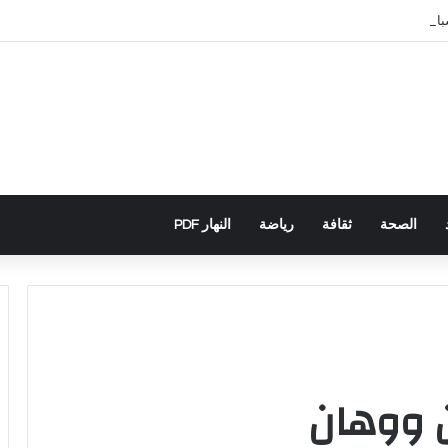
سباني يكشف تورط حملة رقمية جزائرية في أحداث سبتة
الصحة
ثقافة
رياضة
النهار PDF
ن ووهان