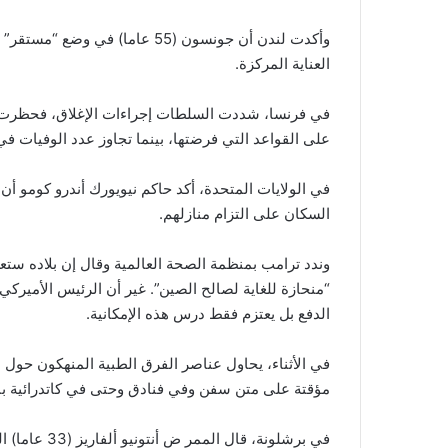
وأكدت لندن أن جونسون (55 عاما)
العناية المركزة.
في فرنسا، شددت السلطات إجراءات الإغلاق، فحظرت ال
على القواعد التي فرضتها، بينما تجاوز عدد الوفيات ف
في الولايات المتحدة، أكد حاكم نيويورك أندرو كومو أن 
السكان على التزام منازلهم.
وندد ترامب بمنظمة الصحة العالمية وقال إن بلاده ستعل 
“منحازة للغاية لصالح الصين”. غير أن الرئيس الأميركي 
الدفع بل يعتزم فقط درس هذه الإمكانية.
في الأثناء، يحاول عناصر الفرق الطبية المنهكون حول
مؤقتة على متن سفن وفي فنادق وحتى في كاتدرائية بن
في برشلونة، ق