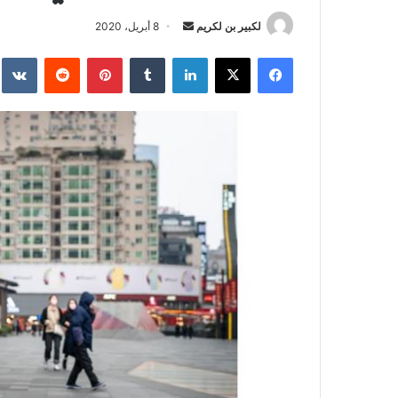
لكبير بن لكريم
أ
8 أبريل، 2020
ر
فيسبوك
‫X
لينكدإن
‏Tumblr
بينتيريست
‏Reddit
‏te
س
ل
ب
ر
ي
د
ا
إ
ل
ك
ت
ر
و
ن
ي
ا