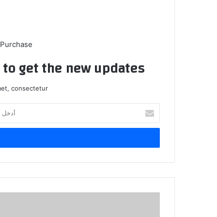
 Purchase
t to get the new updates!
et, consectetur.
أ
د
خ
ل
ب
ر
ي
د
ك
ج
ا
م
ل