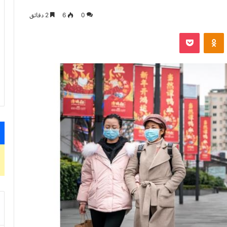
0
6
2 دقائق
VKontak
Odnoklassniki
‫Pocket