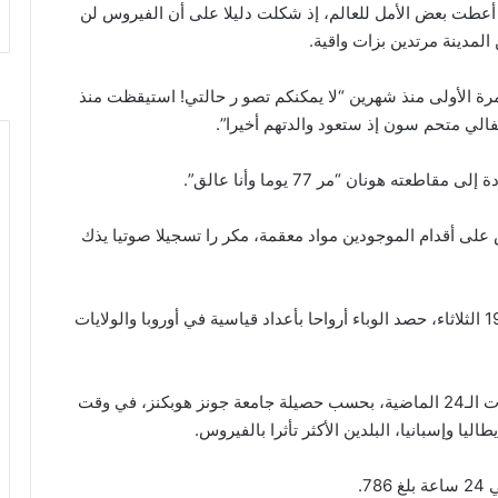
أعطت بعض الأمل للعالم، إذ شكلت دليلا على أن الفيروس لن
المدينة مرتدين بزات واقية.
أطفالها للمرة الأولى منذ شهرين “لا يمكنكم تصو ر حالتي! استيقظت منذ
فالي متحم سون إذ ستعود والدتهم أخيرا”.
 هونان “مر 77 يوما وأنا عالق”.
على أقدام الموجودين مواد معقمة، مكر را تسجيلا صوتيا يذك
وبينما احتفلت الصين بأول يوم لها دون وفيات بكوفيد-19 الثلاثاء، حصد الوباء أرواحا بأعداد قياسية في أوروبا والولايات
في الولايات المتحدة، توفي 1939 شخصا خلال الساعات الـ24 الماضية، بحسب حصيلة جامعة جونز هوبكنز، في وقت
يا وإسبانيا، البلدين الأكثر تأثرا بالفيروس.
7.