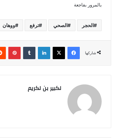
بالمرور بفاجعة
الحجر
الصحي
ترفع
ووهان
فيسبوك
‫X
لينكدإن
‏Tumblr
بينتيريست
شاركها
لكبير بن لكريم