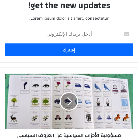
get the new updates!
Lorem ipsum dolor sit amet, consectetur.
أ
د
خ
ل
ب
ر
ي
د
م
ك
س
ا
ؤ
ل
و
إ
ل
ل
ي
ك
ة
ت
ا
ر
ل
مسؤولية الأحزاب السياسية عن العزوف السياسي
و
أ