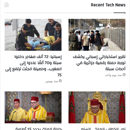
Recent Tech News
تقرير استخباراتي إسباني يكشف
إسبانيا: 72 ألف مهاجر دخلوا
تورط حملة رقمية جزائرية في
سبتة و70 ألفًا عادوا إلى
أحداث سبتة
المغرب.. وحصيلة الجثث ترتفع إلى
75
منذ يوم واحد
منذ يومين
نص الخطاب الملكي السامي
جلالة الملك يحدد 15 أولوية