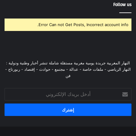
Follow us
Error Can not Get Posts, Incorrect account info.
النهار المغربية جريدة يومية مغربية مستقلة شاملة تنشر أخبار وطنية ودولية :
النهار الرياضي - ملفات خاصة - عدالة - مجتمع - حوادث - إقتصاد - ربورتاج -
فن
أدخل
بريدك
الإلكتروني