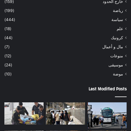
خارج الحدود
(159)
رياضة
(199)
سياسة
(444)
علم
(18)
كرونيك
(44)
مال و أعمال
(7)
منوعات
(12)
موسيقى
(24)
موضة
(10)
Last Modified Posts