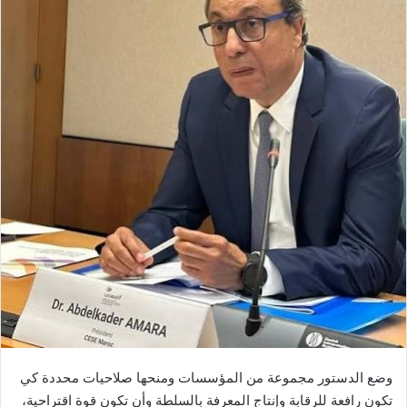
ب
ر
ي
د
ا
إ
ل
ك
ت
ر
و
ن
ي
ا
وضع الدستور مجموعة من المؤسسات ومنحها صلاحيات محددة كي
تكون رافعة للرقابة وإنتاج المعرفة بالسلطة وأن تكون قوة اقتراحية،