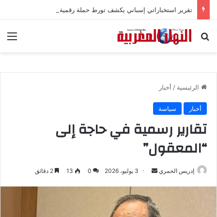
تقرير استخباراتي إسباني يكشف تورط حملة رقمية جزائرية في أحداث سبتة
بحث عن
الق
الرئيسية
/
أخبار
أخبار
سياسة
تقارير رسمية في حاجة إلى
“المعقول”
إدريس الحمري
أ
3 يوليو، 2026
0
13
2 دقائق
ر
س
ل