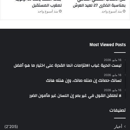
بمناسبة الذكرى 27 لعيد العرش
لمغرب المستقبل
منذ أسبوع واحد
منذ أسبوع واحد
Most Viewed Posts
16 مايو، 2026
ليست الحرية غياب الالتزامات انما القدرة على اختيار ما هو أفضل
16 مايو، 2026
لسانك حصانك إن صنته صانك، وإن هنته هانك
16 مايو، 2026
لا تطلقن القول في غير بصر إن اللسان غير مأمون الضرر
تصنيفات
أخبار
(2٬205)