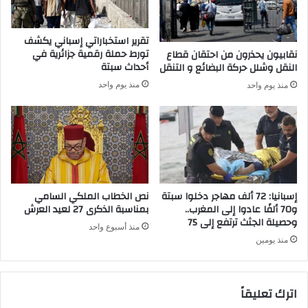
ل
ل
س
ا
ي
ف
تقرير استخباراتي إسباني يكشف
ا
ا
تورط حملة رقمية جزائرية في
نقابيون يحذرون من احتقان قطاع
س
ل
أحداث سبتة
النقل وشلل حركة البضائع و التنقل
ي
أ
منذ يوم واحد
منذ يوم واحد
ن
ص
ا
ر
ي
ش
د
و
إسبانيا: 72 ألف مهاجر دخلوا سبتة
نص الخطاب الملكي السامي
ن
و70 ألفًا عادوا إلى المغرب..
بمناسبة الذكرى 27 لعيد العرش
وحصيلة الجثث ترتفع إلى 75
ا
منذ أسبوع واحد
ل
منذ يومين
ر
ح
ا
اترك تعليقاً
ل
ل