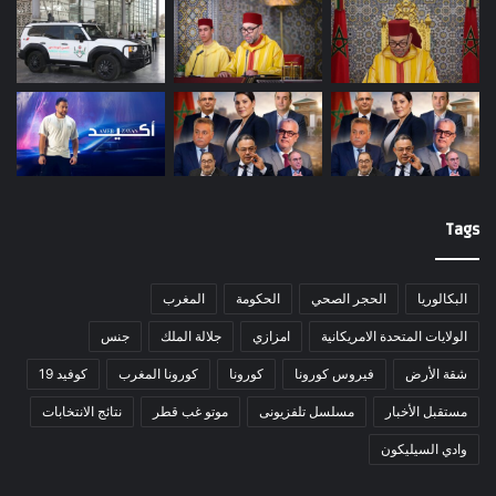
Tags
البكالوريا
الحجر الصحي
الحكومة
المغرب
الولايات المتحدة الامريكانية
امزازي
جلالة الملك
جنس
شقة الأرض
فيروس كورونا
كورونا
كورونا المغرب
كوفيد 19
مستقبل الأخبار
مسلسل تلفزيونى
موتو غب قطر
نتائج الانتخابات
وادي السيليكون