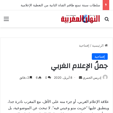
سلطات سبتة تمنع طاقم القناة الثانية من التغطية الإعلامية
بحث عن
الق
الرئيسية
/
إفتتاحية
إفتتاحية
جملُ الإعلام الغربي
إدريس الحمري
أ
8 أبريل، 2020
0
6
2 دقائق
ر
س
ل
علاقة الإعلام الغربي، أو جزء منه على الأقل، مع المغرب نادرة جدا،
ب
وينطبق عليها “خزيت منو وعيني فيه”. لا تبحث عن الموضوعية، بل
ر