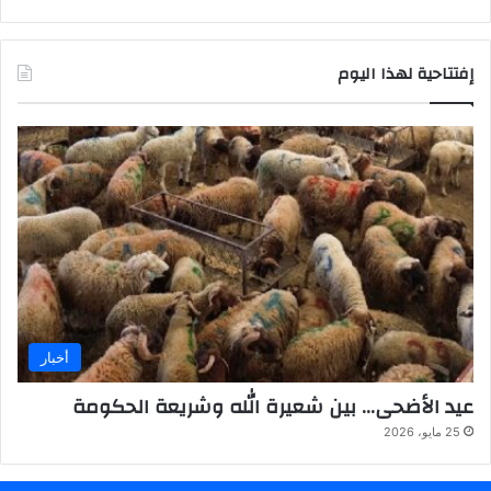
ل
ش
ب
إفتتاحية لهذا اليوم
ا
ب
و
ا
ل
ر
ي
ا
ض
ة
أخبار
عيد الأضحى… بين شعيرة الله وشريعة الحكومة
25 مايو، 2026