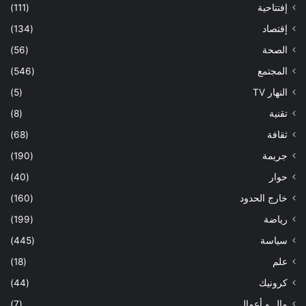
إفتتاحية
(111)
إقتصاد
(134)
الصحة
(56)
المجتمع
(546)
النهار TV
(5)
تقنية
(8)
ثقافة
(68)
جريمة
(190)
حوار
(40)
خارج الحدود
(160)
رياضة
(199)
سياسة
(445)
علم
(18)
كرونيك
(44)
مال و أعمال
(7)