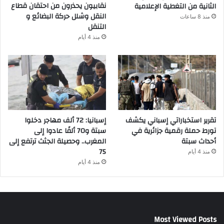
نقابيون يحذرون من احتقان قطاع
الثانية من التغطية الإعلامية
النقل وشلل حركة البضائع و
منذ 8 ساعات
التنقل
منذ 4 أيام
تقرير استخباراتي إسباني يكشف
إسبانيا: 72 ألف مهاجر دخلوا
تورط حملة رقمية جزائرية في
سبتة و70 ألفًا عادوا إلى
أحداث سبتة
المغرب.. وحصيلة الجثث ترتفع إلى
75
منذ 4 أيام
منذ 4 أيام
Most Viewed Posts