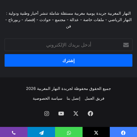
النهار المغربية جريدة يومية مغربية مستقلة شاملة تنشر أخبار وطنية ودولية :
النهار الرياضي - ملفات خاصة - عدالة - مجتمع - حوادث - إقتصاد - ربورتاج -
فن
أدخل
بريدك
الإلكتروني
جميع الحقوق محفوظة لجريدة النهار المغربية 2026
فريق العمل
إتصل بنا
سياسة الخصوصية
فيسبوك
‫X
‫YouTube
انستقرام