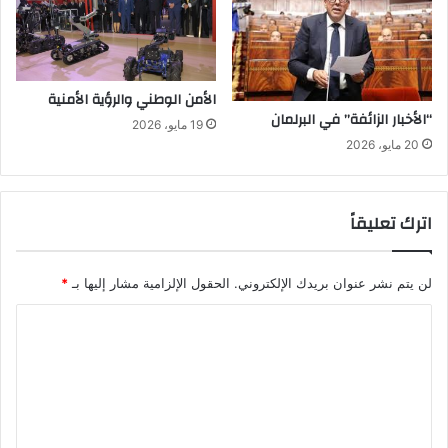
ا
س
م
ا
ل
الأمن الوطني والرؤية الأمنية
ح
“الأخبار الزائفة” في البرلمان
19 مايو، 2026
ك
20 مايو، 2026
و
م
ة
و
اترك تعليقاً
ع
ث
م
لن يتم نشر عنوان بريدك الإلكتروني.
الحقول الإلزامية مشار إليها بـ
*
ا
ا
ن
ا
ل
ل
ت
ف
ر
ع
د
ل
و