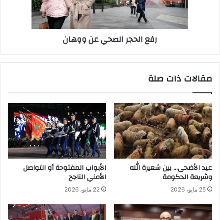
ا
ج
ز
ر
ي
ا
رفع الحجر الصحي عن ووهان
و
ل
ي
ص
ك
ح
ل
ي
مقالات ذات صلة
ف
ع
ه
ن
ب
و
م
و
ه
ه
ا
ا
م
ن
ا
ل
عيد الأضحى… بين شعيرة الله
الأبواب المفتوحة أو التواصل
ن
وشريعة الحكومة
الأمني الناجح
ا
25 مايو، 2026
22 مايو، 2026
ط
ق
ب