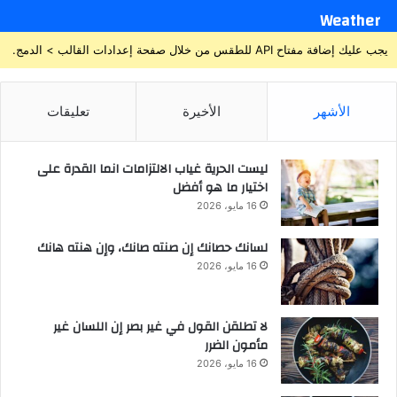
Weather
يجب عليك إضافة مفتاح API للطقس من خلال صفحة إعدادات القالب > الدمج.
الأشهر
الأخيرة
تعليقات
ليست الحرية غياب الالتزامات انما القدرة على
اختيار ما هو أفضل
16 مايو، 2026
لسانك حصانك إن صنته صانك، وإن هنته هانك
16 مايو، 2026
لا تطلقن القول في غير بصر إن اللسان غير
مأمون الضرر
16 مايو، 2026