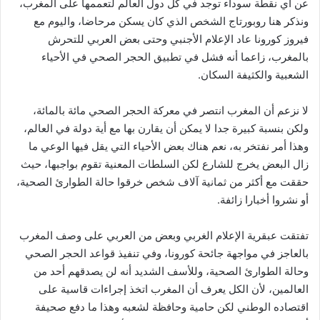
عن أي نقطة سوداء توجد في كل دول العالم لتعممها على المغرب،
ي
د
ونذكر هنا روبورتاج الشخص الذي كان يسكن مرحاضا، واليوم مع
ا
فيروز كورونا عاد الإعلام الأجنبي وحتى بعض العربي للتحرش
إ
بالمغرب، زاعما أنه فشل في تطبيق الحجر الصحي في الأحياء
ل
الشعبية والكثيفة السكان.
ك
ت
لا نزعم أن المغرب انتصر في معركة الحجر الصحي مائة بالمائة،
ر
ولكن بنسبة كبيرة جدا لا يمكن أن يقارن بها مع أية دولة في العالم،
و
وهذا أمر نفتخر به، نعم هناك بعض الأحياء التي يقل فيها الوعي ما
ن
زال البعض يخرج للشارع لكن السلطات المعنية تقوم بواجبها، حيث
ي
حققت مع أكثر من ثمانية آلاف شخص خرقوا حالة الطوارئ الصحية،
ا
أو نشروا أخبارا زائفة.
تفتقت عبقرية الإعلام الغربي وبعض من العربي على وصف المغرب
بالعاجز في مواجهة جائحة كورونا، وفي تنفيذ قواعد الحجر الصحي
وحالة الطوارئ الصحية، وللأسف الشديد أنه لن يصدقهم أحد من
العالمين، لأن الكل يعرف أن المغرب اتخذ إجراءات قاسية على
اقتصاده الوطني لكن حامية وحافظة لشعبه وهذا ما دفع صحيفة