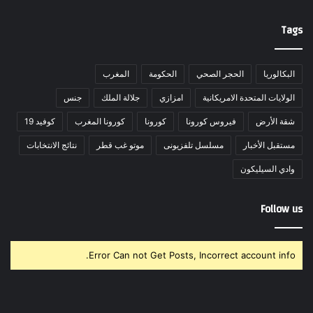
Tags
البكالوريا
الحجر الصحي
الحكومة
المغرب
الولايات المتحدة الامريكانية
امزازي
جلالة الملك
جنس
شقة الأرض
فيروس كورونا
كورونا
كورونا المغرب
كوفيد 19
مستقبل الأخبار
مسلسل تلفزيونى
موتو غب قطر
نتائج الانتخابات
وادي السيليكون
Follow us
Error Can not Get Posts, Incorrect account info.