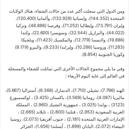
ومن الدول التي سجلت أكبر عدد من حالات الشفاء، هناك الولايات
المتحدة (144.352)، وإسبانيا (132.929)، وألمانيا (120.400)،
وإيران (73.791)، وإيطاليا (71.252)، وفرنسا (46.886)، وتركيا
(44.022)، والبرازيل (32.544)، وسويسرا (22.600)، وكندا
(19.886)، والنمسا (12.779)، والمكسيك (11.423)، وبلجيكا
(11.283)، وروسيا (10.286)، وإيرلندا (9.233)، والبيرو (9.179)
وكوريا الجنوبية (8.854).
وفي ما يلي مجموع الحالات الأخرى التي تماثلت للشفاء والمسجلة
في العالم إلى غاية اليوم الأربعاء :
الهند (7.796)، تشيلي (7.710)، الدنمارك (6.366)، أستراليا (5.667)،
ماليزيا (4.087)، رومانيا (3.569)، باكستان (3.425) ، لوكسمبورغ
(3123) ، بولندا (3.025) ، جمهورية التشيك (2.960) ، المملكة
العربية السعودية (2،953) ، فنلندا (2،800) ، تايلاند (2،665) ،
الإمارات العربية المتحدة (2،181) ، جنوب أفريقيا (2،073)، روسيا
البيضاء (2،072)، اليابان (1،899) ، أيسلندا (1،656)، الجزائر