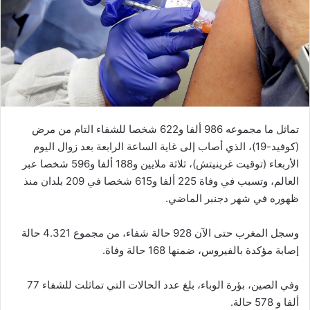
ي
د
ا
إ
ل
ك
ت
ر
تماثل ما مجموعه 986 ألفا و622 شخصا للشفاء التام من مرض
و
(كوفيد-19)، الذي أصاب إلى غاية الساعة الرابعة بعد زوال اليوم
ن
الأربعاء (توقيت غرينيتش)، ثلاثة ملايين و188 ألفا و596 شخصا عبر
ي
العالم، وتسبب في وفاة 225 ألفا و615 شخصا في 209 بلدان منذ
ا
ظهوره في شهر دجنبر الماضي.
وسجل المغرب حتى الآن 928 حالة شفاء، من مجموع 4.321 حالة
إصابة مؤكدة بالفيروس، ضمنها 168 حالة وفاة.
وفي الصين، بؤرة الوباء، بلغ عدد الحالات التي تماثلت للشفاء 77
ألفا و 578 حالة.