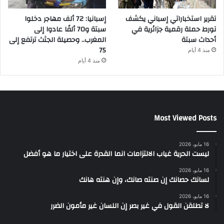
تقرير استخباراتي إسباني يكشف
إسبانيا: 72 ألف مهاجر دخلوا
تورط حملة رقمية جزائرية في
سبتة و70 ألفًا عادوا إلى
أحداث سبتة
المغرب.. وحصيلة الجثث ترتفع إلى
75
منذ 4 أيام
منذ 4 أيام
Most Viewed Posts
16 مايو، 2026
ليست الحرية غياب الالتزامات انما القدرة على اختيار ما هو أفضل
16 مايو، 2026
لسانك حصانك إن صنته صانك، وإن هنته هانك
16 مايو، 2026
لا تطلقن القول في غير بصر إن اللسان غير مأمون الضرر