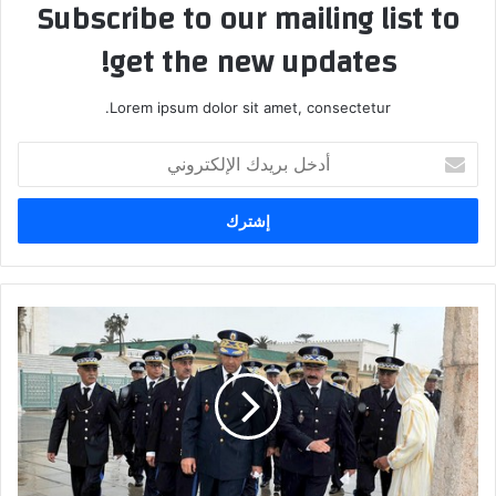
Subscribe to our mailing list to
get the new updates!
Lorem ipsum dolor sit amet, consectetur.
أ
د
خ
ل
ب
ر
ي
د
ت
ك
ع
ا
ي
ل
ي
إ
ن
ل
ا
ك
ت
ت
ج