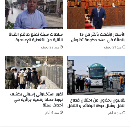
ي
ص
د
ا
ة
ل
ب
ح
ف
ا
ا
الأسعار ارتفعت بأكثر من 15
سلطات سبتة تمنع طاقم القناة
ل
س
بالمائة في عهد حكومة أخنوش
الثانية من التغطية الإعلامية
أ
م
منذ 21 دقيقة
منذ 22 دقيقة
م
ك
ن
ن
ا
ا
ل
س
و
خ
ط
ل
ن
ا
ي
ل
تقرير استخباراتي إسباني يكشف
أ
تورط حملة رقمية جزائرية في
نقابيون يحذرون من احتقان قطاع
أحداث سبتة
ر
النقل وشلل حركة البضائع و التنقل
ب
منذ 4 أيام
منذ 4 أيام
ع
و
ع