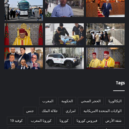
Tags
البكالوريا
الحجر الصحي
الحكومة
المغرب
الولايات المتحدة الامريكانية
امزازي
جلالة الملك
جنس
شقة الأرض
فيروس كورونا
كورونا
كورونا المغرب
كوفيد 19