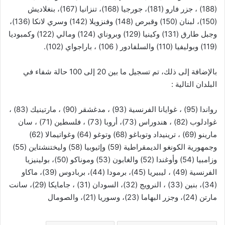
(188) ، جزر فارو (181)، جورجيا (168)، تنزانيا (167)، بنغلاديش
(150)، لبنان (150) وقبرص (148) وفنزويلا (142) وسري لانكا (136)،
وجبل طارق (131) وكينيا (129) وبروناي (124) ومالي (122) وكمبوديا
(119) وبوليفيا (110) والسلفادور ( 106) ، باراجواي (102).
بالإضافة إلى ذلك، تم تسجيل ما بين 20 إلى 100 حالة شفاء في
البلدان التالية :
رواندا (95) ، غوايانا الفرنسية (93) ، مدغشقر (90) ، مارتينيك (83) ،
غوادلوب (82) ، هندوراس (73)، أروبا (73) ، فلسطين (71) ، سان
مارينو (69) ، ترينيداد وتوباغو (68) وتوغو (64) وغواتيمالا (62)
وجمهورية الكونغو الديمقراطية (59) وإثيوبيا (58) وليختنشتاين (55)
وزامبيا (54) وأوغندا (52) والغابون (53) وموناكو (50)، بولينيزيا
الفرنسية (49) ، ليبيريا (45)، برمودا (44)، بربادوس (39)، ماكاو
(34)، بنين (33) ، النرويج (32)، السودان (31) ، جامايكا (29)، سانت
مارتن (24)، وجزر البهاما (23)، وسوريا (21)، والصومال