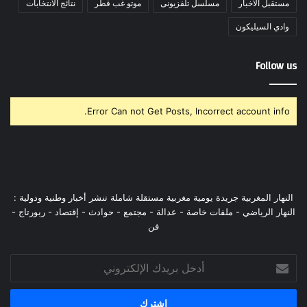
مستقبل الأخبار
مسلسل تلفزيونى
موتو غب قطر
نتائج الانتخابات
وادي السيليكون
Follow us
Error Can not Get Posts, Incorrect account info.
النهار المغربية جريدة يومية مغربية مستقلة شاملة تنشر أخبار وطنية ودولية :
النهار الرياضي - ملفات خاصة - عدالة - مجتمع - حوادث - إقتصاد - ربورتاج -
فن
أدخل
بريدك
الإلكتروني