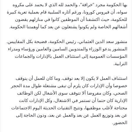
بها الحكومة مجرد “خرافة”، والحمد لله الذي لا يحمد على مكروه
سواه، أن فيروس كورونا، ورغم آثاره السلبية قام بعملية تعرية كبيرة
للحكومة، حيث اكتشفنا أن الموظفين كانوا في منازلهم يقضون
أشغالهم الخاصة ولم يكونوا يشتغلون عن بعد كما أوهمتنا الحكومة.
منشور سعد الدين العثماني، رئيس الحكومة، فضيحة بكل المقاييس.
المنشور يدعو الوزراء والمندوبين السامين والعامين ورؤساء ومدراء
المؤسسات العمومية إلى استئناف العمل بالإدارات والجماعات
الترابية.
استئناف العمل لا يكون إلا بعد توقف. وما كان للعمل أن يتوقف
خصوصا وأن الإدارات كان يلزم أن تبقى مشتغلة طوال مدة الحجر
الصحي، وكان مفروضا ألا تتوقف سوى الأشغال لكن الوظائف
الإدارية كان حتما أن تستمر في الاشتغال، وكل الإدارات كانت
محتاجة لأغلب موظفيها، وتتيح التقنيات الحديثة اليوم الاجتماعات
عن بعد وتوزيع العمل عن بعد والعمل عن بعد، ودون الحاجة إلى
الحضور.