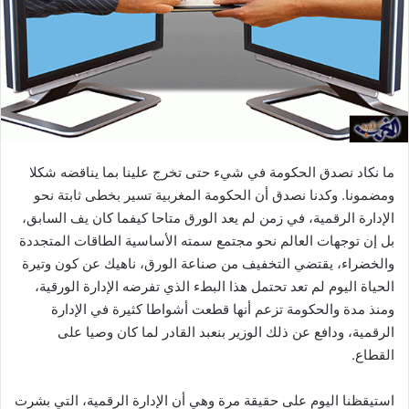
ي
د
ا
إ
ل
ك
ت
ر
ما نكاد نصدق الحكومة في شيء حتى تخرج علينا بما يناقضه شكلا
و
ومضمونا. وكدنا نصدق أن الحكومة المغربية تسير بخطى ثابتة نحو
ن
الإدارة الرقمية، في زمن لم يعد الورق متاحا كيفما كان يف السابق،
ي
بل إن توجهات العالم نحو مجتمع سمته الأساسية الطاقات المتجددة
ا
والخضراء، يقتضي التخفيف من صناعة الورق، ناهيك عن كون وتيرة
الحياة اليوم لم تعد تحتمل هذا البطء الذي تفرضه الإدارة الورقية،
ومنذ مدة والحكومة تزعم أنها قطعت أشواطا كثيرة في الإدارة
الرقمية، ودافع عن ذلك الوزير بنعبد القادر لما كان وصيا على
القطاع.
استيقظنا اليوم على حقيقة مرة وهي أن الإدارة الرقمية، التي بشرت