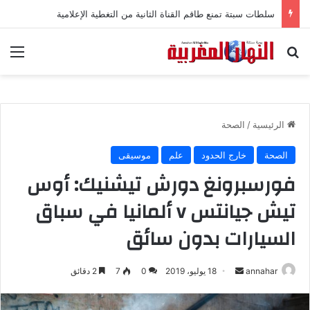
سلطات سبتة تمنع طاقم القناة الثانية من التغطية الإعلامية
بحث عن
الق
الرئيسية
/
الصحة
الصحة
خارج الحدود
علم
موسيقى
فورسبرونغ دورش تيشنيك: أوس
تيش جيانتس v ألمانيا في سباق
السيارات بدون سائق
annahar
أ
18 يوليو، 2019
0
7
2 دقائق
ر
س