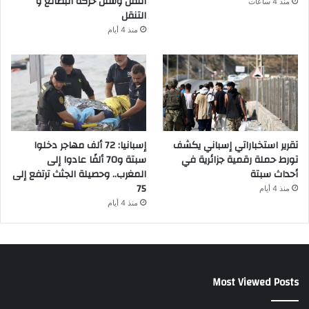
النقل وشلل حركة البضائع و
منذ 4 ساعات
التنقل
منذ 4 أيام
تقرير استخباراتي إسباني يكشف
إسبانيا: 72 ألف مهاجر دخلوا
تورط حملة رقمية جزائرية في
سبتة و70 ألفًا عادوا إلى
أحداث سبتة
المغرب.. وحصيلة الجثث ترتفع إلى
75
منذ 4 أيام
منذ 4 أيام
Most Viewed Posts