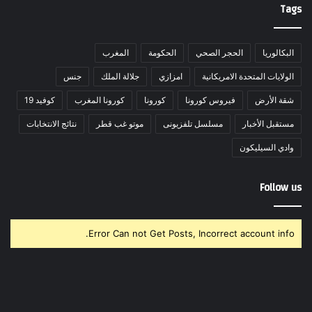
Tags
البكالوريا
الحجر الصحي
الحكومة
المغرب
الولايات المتحدة الامريكانية
امزازي
جلالة الملك
جنس
شقة الأرض
فيروس كورونا
كورونا
كورونا المغرب
كوفيد 19
مستقبل الأخبار
مسلسل تلفزيونى
موتو غب قطر
نتائج الانتخابات
وادي السيليكون
Follow us
Error Can not Get Posts, Incorrect account info.