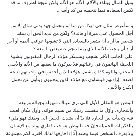
ونيل المنال ويتلذذ بالآلام، الألم هو الألم ولكن نتيجة لظروف ما قد
تكمن السعاده فيما نتحمله من كد وأسي.
و سأعرض مثال حي لهذا، من منا لم يتحمل جهد بدني شاق إلا من
أجل الحصول على ميزة أو فائدة؟ ولكن من لديه الحق أن ينتقد
شخص ما أراد أن يشعر بالسعادة التي لا تشوبها عواقب أليمة أو آخر
أراد أن يتجنب الألم الذي ربما تنجم عنه بعض المتعة ؟
علي الجانب الآخر نشجب ونستنكر هؤلاء الرجال المفتونون بنشوة
اللحظة الهائمون في رغباتهم فلا يدركون ما يعقبها من الألم والأسي
المحتم، واللوم كذلك يشمل هؤلاء الذين أخفقوا في واجباتهم نتيجة
لضعف إرادتهم فيتساوي مع هؤلاء الذين يتجنبون وينأون عن تحمل
الكدح والألم .
الوطن هو المكان الأول التي ترى عيناك سهوله وجباله وربيعه
وأشجاره، وأوّل ما تنفست رئتيك من نسيم هوائه، وأول مكان لعبت
فيه وتخبأت بين أـجاره فلا بدّ أن يشدك الحنين الى وطنك فهو مليء
بالذكريات الجميلة فإنّ حب الوطن هو حب فطري يولد مع الإنسان
ولا يعرف الشخص قيمة وطنه إلّا إذا فارقها لذلك اخترنا لكم مجموعة