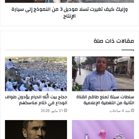
'
ت
وإليك كيف تغيرت تسلا موديل 3 من النموذج إلى سيارة
ص
غ
الإنتاج
ر
ي
خ
ر
ة
ت
ل
ت
مقالات ذات صلة
ي
س
ن
ل
ه
ا
ر
م
'
و
ت
د
ع
ي
ا
ل
ل
3
سلطات سبتة تمنع طاقم القناة
حجاج بيت الله الحرام يؤدون طواف
إ
م
الثانية من التغطية الإعلامية
الوداع في ختام مناسكهم
ل
ن
منذ 4 ساعات
31 مايو، 2026
ى
ا
ا
ل
ل
ن
ح
م
ي
و