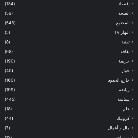
إقتصاد
(134)
الصحة
(56)
المجتمع
(546)
النهار TV
(5)
تقنية
(8)
ثقافة
(68)
جريمة
(190)
حوار
(40)
خارج الحدود
(160)
رياضة
(199)
سياسة
(445)
علم
(18)
كرونيك
(44)
مال و أعمال
(7)
منوعات
(12)