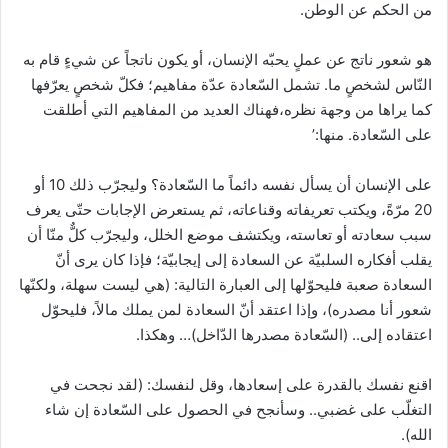
من الحكم عن الوطن.
هو شعور ناتج عن عملٍ يحبّه الإنسان، أو يكون ناتجاً عن شيءٍ قام به
النّاس لشخصٍ ما. تشمل السّعادة عدّة مفاهيم؛ فكلّ شخصٍ يعرّفها
كما يراها من وجهة نظره،فهناك العديد من المفاهيم التي أطلقت
على السّعادة. منها:’
على الإنسان أن يسأل نفسه دائماً ما السّعادة؟ وليجرّب ذلك 10 أو
20 مرّةً، ويكتب تعريفاته وقناعاته، ثم يستعرض الإجابات حتّى يعرف
سبب سعادته أو تعاسته، ويكتشف موضع الخلل، وليجرّب كلٌّ منّا أن
يقلب أفكاره السلبيّة عن السعادة إلى إيجابيّة؛ فإذا كان يرى أنّ
السعادة صعبة فليحوّلها إلى العبارة التالية: (هي ليست سهلة، ولكنّها
شعور أنا مصدره)، وإذا اعتقد أنّ السعادة لمن يملك مالاً، فليحوّل
اعتقاده إلى.. (السّعادة مصدرها الدّاخل)… وهكذا.
اقنع نفسك بالقدرة على إسعادها، وقل لنفسك: (لقد نجحت في
التغلّب على غضبي.. وسأنجح في الحصول على السّعادة إن شاء
الله).