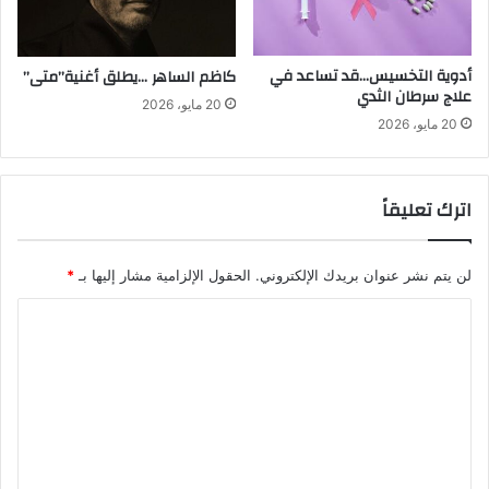
ا
ذ
ة
ج
ف
إ
أدوية التخسيس…قد تساعد في
كاظم الساهر …يطلق أغنية”متى”
ي
ل
علاج سرطان الثدي
20 مايو، 2026
ا
ى
20 مايو، 2026
ل
س
ر
ي
ق
ا
اترك تعليقاً
ص
ر
م
ة
ل
ا
ي
ل
لن يتم نشر عنوان بريدك الإلكتروني.
الحقول الإلزامية مشار إليها بـ
*
ء
إ
ا
ب
ن
ا
ت
ل
ل
ا
ت
ج
ج
م
ع
ا
ل
ل
ي