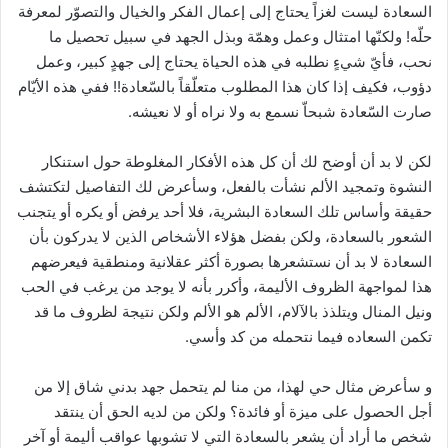
السعادة ليست لغزاً يحتاج إلى إعمال الفكر والخيال والتصوّر لمعرفة
حلّه! ولكنّها امتثال وعمل وهمّة وبذل الجهد في سبيل تحصيل ما
نحب، فأيّ شيءٍ نطلبه في هذه الحياة يحتاج إلى جهدٍ كبير، وعمل
دؤوب، فكيف إذا كان هذا المطلوب متعلّقاً بالسّعادة!! ففي هذه الأيّام
صارت السّعادة شبحاّ نسمع به ولا نراه أو لا نعيشه.
لكن لا بد أن أوضح لك أن كل هذه الأفكار المغلوطة حول استنكار
النشوة وتمجيد الألم نشأت بالفعل، وسأعرض لك التفاصيل لتكتشف
حقيقة وأساس تلك السعادة البشرية، فلا أحد يرفض أو يكره أو يتجنب
الشعور بالسعادة، ولكن بفضل هؤلاء الأشخاص الذين لا يدركون بأن
السعادة لا بد أن نستشعرها بصورة أكثر عقلانية ومنطقية فيعرضهم
هذا لمواجهة الظروف الأليمة، وأكرر بأنه لا يوجد من يرغب في الحب
ونيل المنال ويتلذذ بالآلام، الألم هو الألم ولكن نتيجة لظروف ما قد
تكمن السعاده فيما نتحمله من كد وأسي.
و سأعرض مثال حي لهذا، من منا لم يتحمل جهد بدني شاق إلا من
أجل الحصول على ميزة أو فائدة؟ ولكن من لديه الحق أن ينتقد
شخص ما أراد أن يشعر بالسعادة التي لا تشوبها عواقب أليمة أو آخر