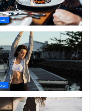
إقتصا
موض