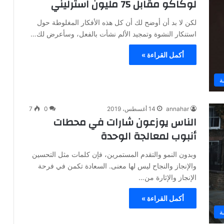
لوكاكو مقابل 75 مليون استرليني
لكن لا بد أن أوضح لك أن كل هذه الأفكار المغلوطة حول
استنكار النشوة وتمجيد الألم نشأت بالفعل، وسأعرض لك…
أكمل القراءة »
ة
annahar
14 أغسطس، 2019
0
7
الناس يوزعون شارات في محطات
أنبوب لمعالجة الوحدة
وبدون النمو والتقدم المستمرين، فإن كلمات مثل التحسين
والإنجاز والنجاح ليس لها معنى. السعادة تكمن في فرحة
الإنجاز والإثارة من…
أكمل القراءة »
ة