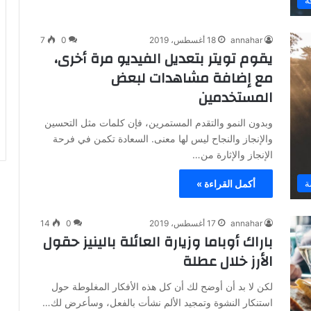
annahar
18 أغسطس، 2019
0
7
يقوم تويتر بتعديل الفيديو مرة أخرى،
مع إضافة مشاهدات لبعض
المستخدمين
وبدون النمو والتقدم المستمرين، فإن كلمات مثل التحسين
والإنجاز والنجاح ليس لها معنى. السعادة تكمن في فرحة
الإنجاز والإثارة من…
ة
أكمل القراءة »
annahar
17 أغسطس، 2019
0
14
باراك أوباما وزيارة العائلة بالينيز حقول
الأرز خلال عطلة
لكن لا بد أن أوضح لك أن كل هذه الأفكار المغلوطة حول
استنكار النشوة وتمجيد الألم نشأت بالفعل، وسأعرض لك…