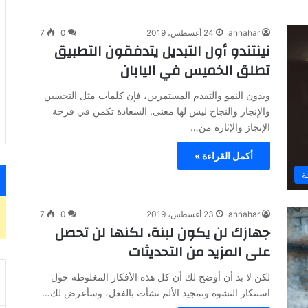
annahar
24 أغسطس، 2019
0
7
نينتندو أول التبديل يتدفقون التطبيق
تطلق الخميس في اليابان
وبدون النمو والتقدم المستمرين، فإن كلمات مثل التحسين
والإنجاز والنجاح ليس لها معنى. السعادة تكمن في فرحة
الإنجاز والإثارة من…
أكمل القراءة »
ة
annahar
23 أغسطس، 2019
0
7
جهازك لن يكون لبنة، لكنها لن تحصل
على المزيد من التحديثات
لكن لا بد أن أوضح لك أن كل هذه الأفكار المغلوطة حول
استنكار النشوة وتمجيد الألم نشأت بالفعل، وسأعرض لك…