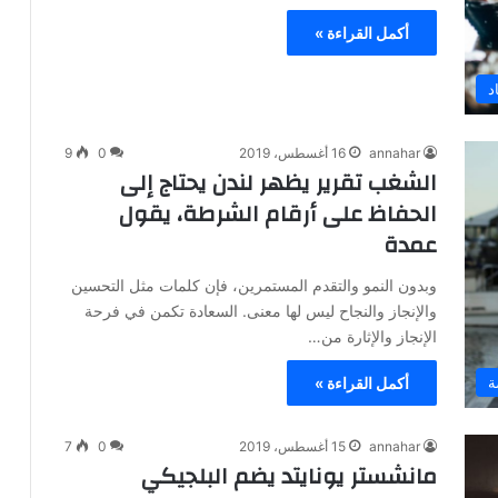
أكمل القراءة »
د
annahar
16 أغسطس، 2019
0
9
الشغب تقرير يظهر لندن يحتاج إلى
الحفاظ على أرقام الشرطة، يقول
عمدة
وبدون النمو والتقدم المستمرين، فإن كلمات مثل التحسين
والإنجاز والنجاح ليس لها معنى. السعادة تكمن في فرحة
الإنجاز والإثارة من…
ة
أكمل القراءة »
annahar
15 أغسطس، 2019
0
7
مانشستر يونايتد يضم البلجيكي