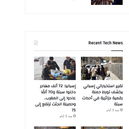
Recent Tech News
تقرير استخباراتي إسباني
إسبانيا: 72 ألف مهاجر
يكشف تورط حملة
دخلوا سبتة و70 ألفًا
رقمية جزائرية في أحداث
عادوا إلى المغرب..
سبتة
وحصيلة الجثث ترتفع إلى
75
منذ 3 أيام
منذ 3 أيام