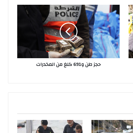
ح
ج
ز
ط
ن
و
6
9
1
حجز طن و691 كلغ من المخدرات
ك
ل
غ
م
ن
ا
ل
م
خ
د
ر
ا