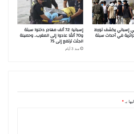
ت
اتي إسباني يكشف تورط
إسبانيا: 72 ألف مهاجر دخلوا سبتة
ائرية في أحداث سبتة
و70 ألفًا عادوا إلى المغرب.. وحصيلة
الجثث ترتفع إلى 75
منذ 3 أيام
يها بـ
*