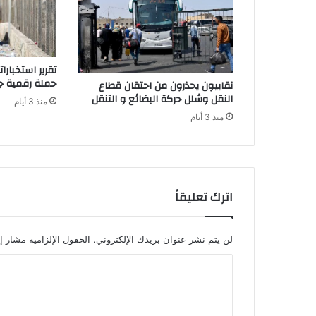
ص
ل
ا
ل
تقرير استخبار
ح
حملة رقمية جز
نقابيون يحذرون من احتقان قطاع
ي
النقل وشلل حركة البضائع و التنقل
منذ 3 أيام
و
منذ 3 أيام
ا
ن
ي
م
ت
و
اترك تعليقاً
ف
ر
ة
لن يتم نشر عنوان بريدك الإلكتروني.
الحقول الإلزامية مشار إل
ب
ا
ك
م
ل
ي
ت
ا