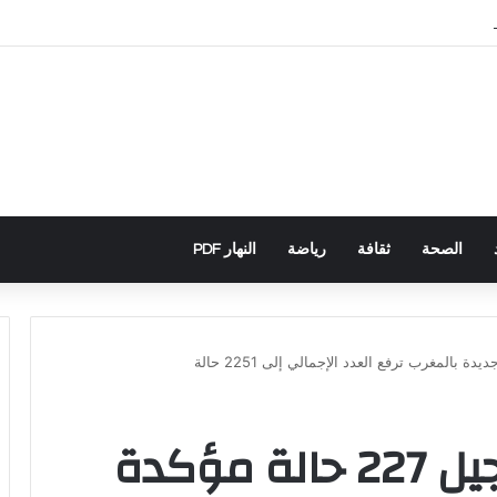
اني يكشف تورط حملة رقمية جزائرية في أحداث سبتة
الصحة
ثقافة
رياضة
النهار PDF
فيروس كورونا: تسجيل 227 حالة مؤكدة