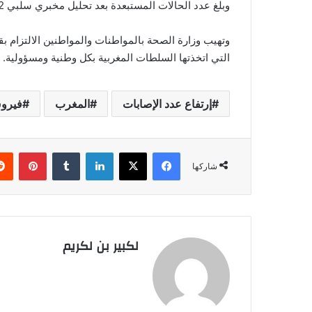
وبلغ عدد الحالات المستبعدة بعد تحليل مخبري سلبي 9182 حالة.
وتهيب وزارة الصحة بالمواطنات والمواطنين الالتزام بقو
التي اتخذتها السلطات المغربية بكل وطنية ومسؤولية.
إرتفاع عدد الإصابات
المغرب
فيروس
فيسبوك
‫X
لينكدإن
‏Tumblr
بينتيريست
شاركها
لكبير بن لكريم