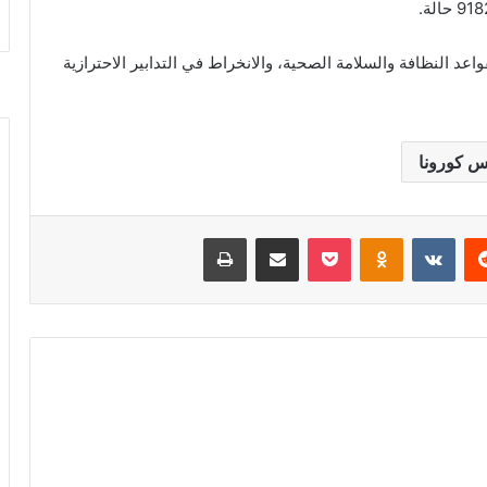
اعد النظافة والسلامة الصحية، والانخراط في التدابير الاحترازية
 كورونا
‏Reddit
‏VKontakte
Odnoklassniki
‫Pocket
مشاركة عبر البريد
طباعة