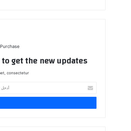
 Purchase
t to get the new updates!
et, consectetur.
أ
د
خ
ل
ب
ر
ي
د