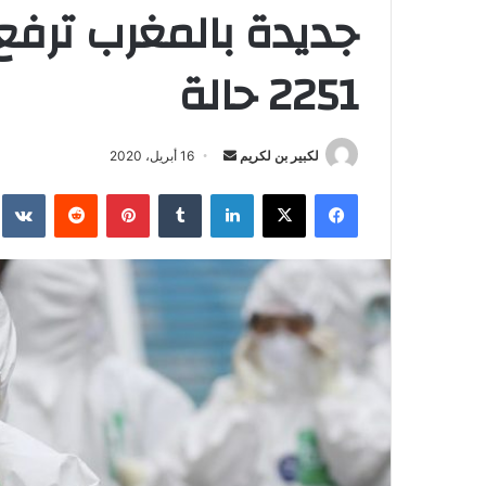
جديدة بالمغرب ترفع 
2251 حالة
لكبير بن لكريم
أ
16 أبريل، 2020
ر
فيسبوك
‫X
لينكدإن
‏Tumblr
بينتيريست
‏Reddit
‏te
س
ل
ب
ر
ي
د
ا
إ
ل
ك
ت