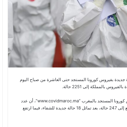
جيل 227 حالة إصابة مؤكدة جديدة بفيروس كورونا المستجد حتى العاشرة من صباح اليوم
روس بالمملكة إلى 2251 حالة.
وأضافت الوزارة، على بوابتها الرسمية الخاصة بفيروس كورونا المستجد بالمغرب “www.covidmaroc.ma”، أن عدد
الحالات التي تماثلت للشفاء من المرض حتى الآن ارتفع إلى 247 حالة، بعد تماثل 18 حالة جديدة للشفاء، فيما ارتفع