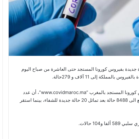
جيل 372 حالة إصابة مؤكدة جديدة بفيروس كورونا المستجد حتى العاشرة من صباح اليوم
المملكة إلى 11 آلاف و 279حالة.
وأضافت الوزارة، على بوابتها الرسمية الخاصة بفيروس كورونا المستجد بالمغرب “www.covidmaroc.ma”، أن عدد
الحالات التي تماثلت للشفاء من المرض حتى الآن ارتفع الى 8488 حالة بعد تماثل 20 حالة جديدة للشفاء، بينما استقر
 و104 حالات.