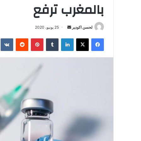
بالمغرب ترفع
لحسن اكودير
أ
25 يونيو، 2020
ر
فيسبوك
‫X
لينكدإن
‏Tumblr
بينتيريست
‏Reddit
‏te
س
ل
ب
ر
ي
د
ا
إ
ل
ك
ت
ر
و
ن