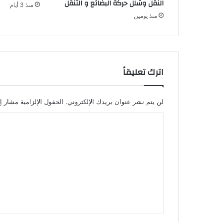
النقل وشلل حركة البضائع و التنقل
منذ 3 أيام
ج
منذ يومين
ي
ة
ا
ل
م
غ
اترك تعليقاً
ر
ب
ف
لن يتم نشر عنوان بريدك الإلكتروني.
الحقول الإلزامية مشار إل
ي
ا
م
ك
ل
ا
ت
ف
ح
ع
ة
ل
ا
ل
ي
إ
ق
ر