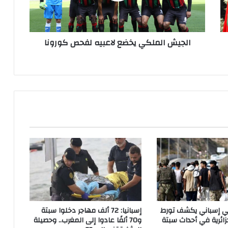
ل
م
ل
الجيش الملكي يخضع لاعبيه لفحص كورونا
ك
ي
ي
خ
ض
ع
ل
ا
ع
ب
ي
ه
ل
ف
ح
ص
اتي إسباني يكشف تورط
إسبانيا: 72 ألف مهاجر دخلوا سبتة
ك
ائرية في أحداث سبتة
و70 ألفًا عادوا إلى المغرب.. وحصيلة
و