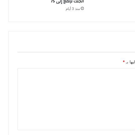
الجثث ترتفع إلى 75
ر
منذ 3 أيام
و
ن
ا
يها بـ
*