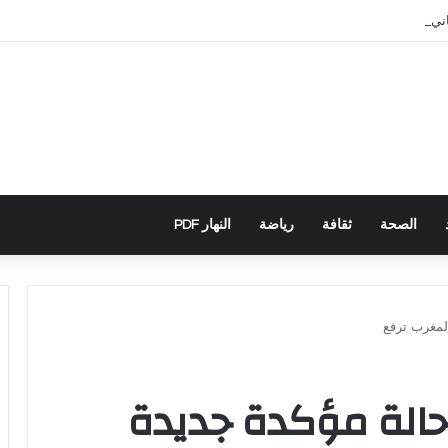
اني يكشف تورط حملة رقمية جزائرية في أحداث سبتة
الصحة
ثقافة
رياضة
النهار PDF
رونا: تسجيل 372 حالة مؤكدة جديدة