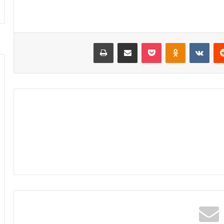
‏Reddit
‏VKontakte
Odnoklassniki
‫Pocket
مشاركة عبر البريد
طباعة