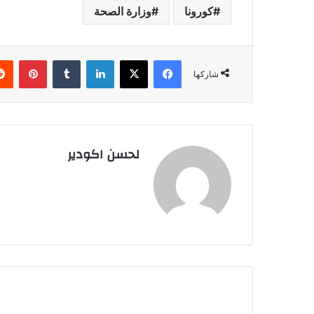
كورونا
وزارة الصحة
فيسبوك
‫X
لينكدإن
‏Tumblr
بينتيريست
شاركها
لحسن اكودير