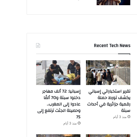
Recent Tech News
تقرير استخباراتي إسباني
إسبانيا: 72 ألف مهاجر
يكشف تورط حملة
دخلوا سبتة و70 ألفًا
رقمية جزائرية في أحداث
عادوا إلى المغرب..
سبتة
وحصيلة الجثث ترتفع إلى
75
منذ 3 أيام
منذ 3 أيام