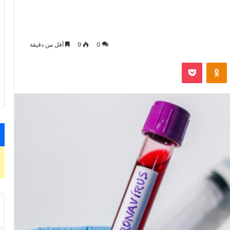
0
9
أقل من دقيقة
VKontak
Odnoklassniki
‫Pocket