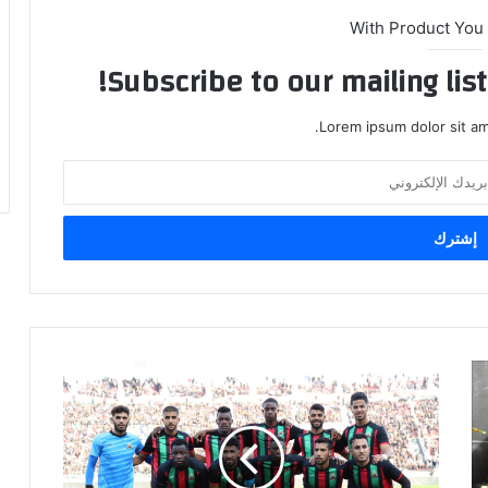
With Product You
Subscribe to our mailing lis
Lorem ipsum dolor sit am
ا
ل
ج
ي
ش
ا