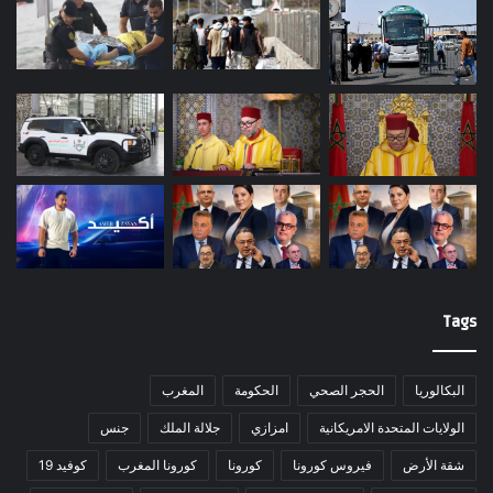
Tags
البكالوريا
الحجر الصحي
الحكومة
المغرب
الولايات المتحدة الامريكانية
امزازي
جلالة الملك
جنس
شقة الأرض
فيروس كورونا
كورونا
كورونا المغرب
كوفيد 19