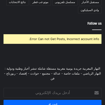
مستقبل الأخبار
مسلسل تلفزيونى
موتو غب قطر
نتائج الانتخابات
وادي السيليكون
Follow us
Error Can not Get Posts, Incorrect account info.
النهار المغربية جريدة يومية مغربية مستقلة شاملة تنشر أخبار وطنية ودولية :
النهار الرياضي - ملفات خاصة - عدالة - مجتمع - حوادث - إقتصاد - ربورتاج -
فن
أدخل
بريدك
الإلكتروني