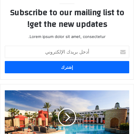
Subscribe to our mailing list to
get the new updates!
Lorem ipsum dolor sit amet, consectetur.
أ
د
خ
ل
ب
ر
ي
د
ل
ك
ه
ا
ي
ل
ب
إ
أ
ل
س
ك
ع