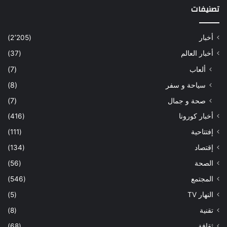
تصنيفات
أخبار
(2٬205)
أخبار العالم
(37)
ألعاب
(7)
سياحة و سفر
(8)
صحة و جمال
(7)
أخبار كورونا
(416)
إفتتاحية
(111)
إقتصاد
(134)
الصحة
(56)
المجتمع
(546)
النهار TV
(5)
تقنية
(8)
ثقافة
(68)