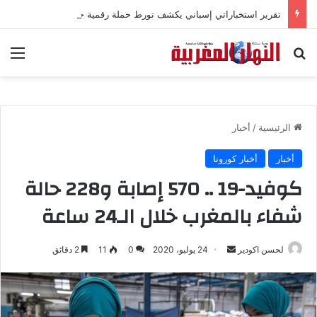
تقرير استخباراتي إسباني يكشف تورط حملة رقمية جزائرية في أحداث سبتة
بحث عن
الق
الرئيسية
/
أخبار
أخبار
أخبار كورونا
كوفيد-19 .. 570 إصابة و228 حالة
شفاء بالمغرب خلال الـ24 ساعة
لحسن اكودير
أ
24 يوليو، 2020
0
11
2 دقائق
ر
س
ل