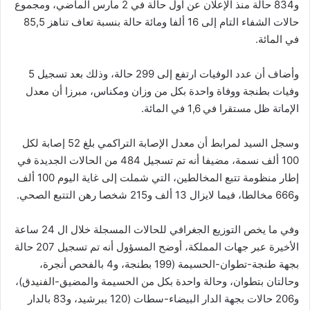
و834 حالة منذ الإعلان عن أول حالة في 2 مارس الماضي، ومجموع
حالات الشفاء التام إلى 16 ألفا ومائة حالة بنسبة تعاف تناهز 85,5
في المائة.
وأضاف أن عدد الوفيات ارتفع إلى 299 حالة، وذلك بعد تسجيل 5
وفيات بطنجة ووفاة واحدة بكل من وزان ومكناس، مبرزا أن معدل
الإماتة ظل مستقرا في 1,6 في المائة.
وسجل السيد لمرابط أن معدل الإصابة التراكمي بلغ 52 إصابة لكل
100 ألف نسمة، مضيفا أنه تم تسجيل 484 من الحالات الجديدة في
إطار منظومة تتبع المخالطين، التي شملت إلى غاية اليوم 100 ألف
و666 مخالطا، فيما لايزال 13 ألف و215 شخصا رهن التتبع الصحي.
وفي ما يخص التوزيع الجغرافي للحالات المسجلة خلال ال 24 ساعة
الأخيرة عبر جهات المملكة، أوضح المسؤول أنه تم تسجيل 207 حالة
بجهة طنجة-تطوان-الحسيمة (199 بطنجة، و4 بالفحص أنجرة،
وحالتان بتطوان، وحالة واحدة بكل من الحسيمة والمضيق-الفنيدق)،
و206 حالات بجهة الدار البيضاء-سطات (120 ببرشيد، و83 بالدار