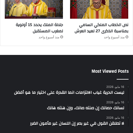
نص الخطاب الملكي السامي
جلالة الملك يحدد 15 أولوية
بمناسبة الذكرى 27 لعيد العرش
لمغرب المستقبل
منذ أسبوع واحد
منذ أسبوع واحد
Most Viewed Posts
16 مايو، 2026
ليست الحرية غياب الالتزامات انما القدرة على اختيار ما هو أفضل
16 مايو، 2026
لسانك حصانك إن صنته صانك، وإن هنته هانك
16 مايو، 2026
لا تطلقن القول في غير بصر إن اللسان غير مأمون الضرر