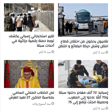
خ
ا
ط
ئ
ط
ي
ا
ا
ل
ل
س
خ
ي
ا
تقرير استخباراتي إسباني يكشف
ا
ص
تورط حملة رقمية جزائرية في
نقابيون يحذرون من احتقان قطاع
ح
ب
أحداث سبتة
النقل وشلل حركة البضائع و التنقل
ة
إ
منذ 4 أيام
منذ 3 أيام
ا
ع
ل
ا
د
د
ا
ة
خ
م
ل
ب
ي
ا
ة
ر
إسبانيا: 72 ألف مهاجر دخلوا سبتة
نص الخطاب الملكي السامي
ا
و70 ألفًا عادوا إلى المغرب..
بمناسبة الذكرى 27 لعيد العرش
وحصيلة الجثث ترتفع إلى 75
ة
منذ أسبوع واحد
ا
منذ 4 أيام
ل