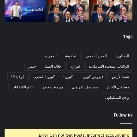
Tags
البكالوريا
الحجر الصحي
الحكومة
المغرب
الولايات المتحدة الامريكانية
امزازي
جلالة الملك
جنس
شقة الأرض
فيروس كورونا
كورونا
كورونا المغرب
كوفيد 19
مستقبل الأخبار
مسلسل تلفزيونى
موتو غب قطر
نتائج الانتخابات
وادي السيليكون
Follow us
Error Can not Get Posts, Incorrect account info.