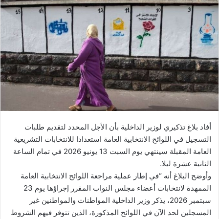
ل
ب
ر
ي
د
ا
إ
ل
ك
ت
ر
أفاد بلاغ تذكيري لوزير الداخلية بأن الأجل المحدد لتقديم طلبات
و
التسجيل في اللوائح الانتخابية العامة استعدادا للانتخابات التشريعية
ن
العامة المقبلة سينتهي يوم السبت 13 يونيو 2026 في تمام الساعة
ي
الثانية عشرة ليلا.
ا
وأوضح البلاغ أنه “في إطار عملية مراجعة اللوائح الانتخابية العامة
الممهدة لانتخابات أعضاء مجلس النواب المقرر إجراؤها يوم 23
سبتمبر 2026، يذكر وزير الداخلية المواطنات والمواطنين غير
المسجلين لحد الآن في اللوائح المذكورة، الذين تتوفر فيهم الشروط