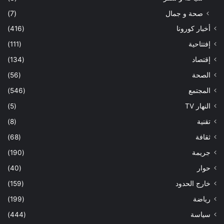
صحة و جمال
(7)
أخبار كورونا
(416)
إفتتاحية
(111)
إقتصاد
(134)
الصحة
(56)
المجتمع
(546)
النهار TV
(5)
تقنية
(8)
ثقافة
(68)
جريمة
(190)
حوار
(40)
خارج الحدود
(159)
رياضة
(199)
سياسة
(444)