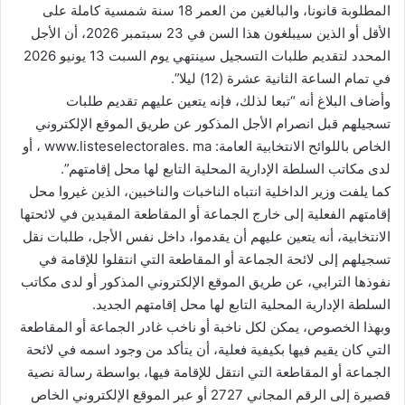
المطلوبة قانونا، والبالغين من العمر 18 سنة شمسية كاملة على
الأقل أو الذين سيبلغون هذا السن في 23 سبتمبر 2026، أن الأجل
المحدد لتقديم طلبات التسجيل سينتهي يوم السبت 13 يونيو 2026
في تمام الساعة الثانية عشرة (12) ليلا”.
وأضاف البلاغ أنه “تبعا لذلك، فإنه يتعين عليهم تقديم طلبات
تسجيلهم قبل انصرام الأجل المذكور عن طريق الموقع الإلكتروني
الخاص باللوائح الانتخابية العامة: www.listeselectorales. ma ، أو
لدى مكاتب السلطة الإدارية المحلية التابع لها محل إقامتهم”.
كما يلفت وزير الداخلية انتباه الناخبات والناخبين، الذين غيروا محل
إقامتهم الفعلية إلى خارج الجماعة أو المقاطعة المقيدين في لائحتها
الانتخابية، أنه يتعين عليهم أن يقدموا، داخل نفس الأجل، طلبات نقل
تسجيلهم إلى لائحة الجماعة أو المقاطعة التي انتقلوا للإقامة في
نفوذها الترابي، عن طريق الموقع الإلكتروني المذكور أو لدى مكاتب
السلطة الإدارية المحلية التابع لها محل إقامتهم الجديد.
وبهذا الخصوص، يمكن لكل ناخبة أو ناخب غادر الجماعة أو المقاطعة
التي كان يقيم فيها بكيفية فعلية، أن يتأكد من وجود اسمه في لائحة
الجماعة أو المقاطعة التي انتقل للإقامة فيها، بواسطة رسالة نصية
قصيرة إلى الرقم المجاني 2727 أو عبر الموقع الإلكتروني الخاص