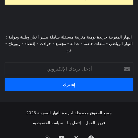
النهار المغربية جريدة يومية مغربية مستقلة شاملة تنشر أخبار وطنية ودولية :
النهار الرياضي - ملفات خاصة - عدالة - مجتمع - حوادث - إقتصاد - ربورتاج -
فن
أدخل
بريدك
الإلكتروني
جميع الحقوق محفوظة لجريدة النهار المغربية 2026
فريق العمل
إتصل بنا
سياسة الخصوصية
فيسبوك
‫X
‫YouTube
انستقرام