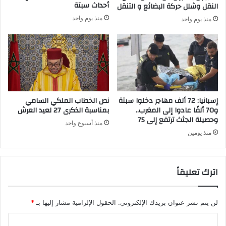
ا
ي
أحداث سبتة
النقل وشلل حركة البضائع و التنقل
ء
ل
منذ يوم واحد
منذ يوم واحد
و
و
أ
ت
ي
ي
ت
ي
ا
ر
م
ب
ا
ك
ل
ا
إسبانيا: 72 ألف مهاجر دخلوا سبتة
نص الخطاب الملكي السامي
أ
ل
و70 ألفًا عادوا إلى المغرب..
بمناسبة الذكرى 27 لعيد العرش
م
وحصيلة الجثث ترتفع إلى 75
ح
منذ أسبوع واحد
ن
س
منذ يومين
ا
ا
ل
ب
و
ا
اترك تعليقاً
ط
ت
ن
ق
ي
ب
لن يتم نشر عنوان بريدك الإلكتروني.
الحقول الإلزامية مشار إليها بـ
*
ل
م
ا
و