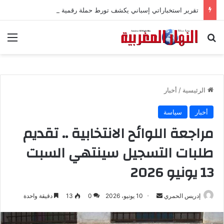
تقرير استخباراتي إسباني يكشف تورط حملة رقمية جزائرية في أحداث سبتة
بحث عن
الق
الرئيسية
/
أخبار
أخبار
سياسة
مراجعة اللوائح الانتخابية .. تقديم
طلبات التسجيل سينتهي السبت
13 يونيو 2026
إدريس الحمري
أ
10 يونيو، 2026
0
13
دقيقة واحدة
ر
س