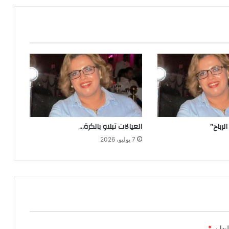
ف
ي
ق
ل
ب
م
ع
ر
ض
ا
ل
لرباح”
العيالات تبلاو بالكرة…
ك
ت
7 يوليو، 2026
ا
ب
ب
ا
ل
ر
ب
ا
يها بـ
*