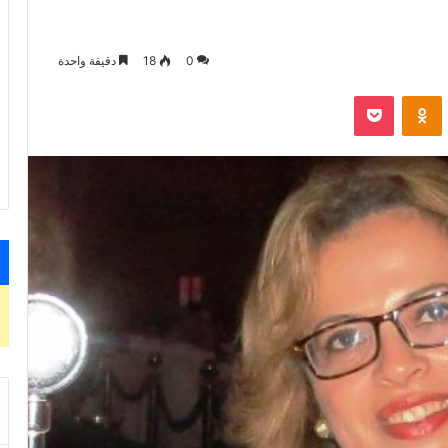
0
18
دقيقة واحدة
VKontak
Odnoklassniki
‫Pocket