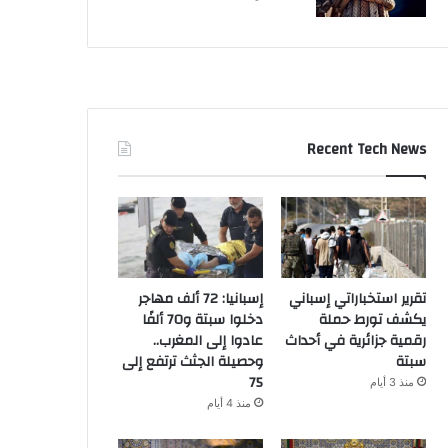
Recent Tech News
تقرير استخباراتي إسباني
إسبانيا: 72 ألف مهاجر
يكشف تورط حملة
دخلوا سبتة و70 ألفًا
رقمية جزائرية في أحداث
عادوا إلى المغرب..
سبتة
وحصيلة الجثث ترتفع إلى
75
منذ 3 أيام
منذ 4 أيام