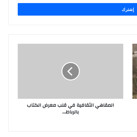
ا
ل
م
ق
ا
ه
ي
ا
ل
المقاهي الثقافية في قلب معرض الكتاب
ث
بالرباط....
ق
ا
ف
ي
ة