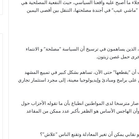
لاء ما أصبح عليه واقعنا السياسي، حيث النفعية المصلحية هي
“ماشي عيب” في أجندة مصلحتها، التنقل بين أقصى اليمين
، الذين يساهمون في ترسيخ أن السياسة “مصلحة” و الانتماء
خرى حمل غصن زيتون.
أن “يقطعها” حتى الآن، تساهم بشكل كبير في تمييع المشهد
ى برامج ومبادئ وإيديولوجيا معينة، إلى مجرد استثمار تجاري
 صار مترسخا لدى المواطنين انطباع بأن ما تقوله الأحزاب حول
وأن الهاجس الأساس هو الظفر بأكبر عدد ممكن من المقاعد
نقابي يمكن أن تغير المعادلة وتقنع الناس “علاش”؟