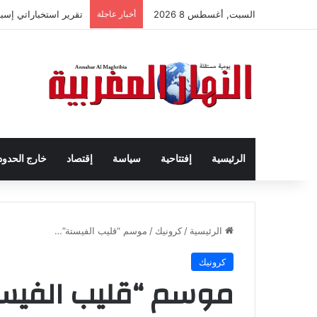
السبت, أغسطس 8 2026
أخبار عاجلة
تقرير استخباراتي إس
الرئيسية
إفتتاحية
سياسة
إقتصاد
خارج الحدود
الرئيسية
/
كرونيك
/
موسم “قليب الفيستة”…
كرونيك
موسم “قليب الفيس