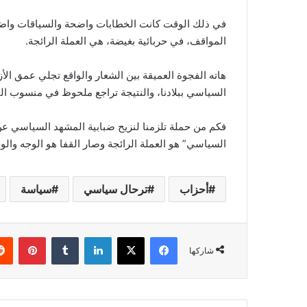
في ذلك الوقت كانت الخطابات واضحة والسياقات واضحة 
المواقف، في حربائية بغيضة، هي العملة الرائجة.
هاته الفجوة العميقة بين الشعار والواقع تجلي عمق ال
السياسي ببلادنا، والنتيجة تراجع ملحوظ في منسوب الث
فكم من حملة تلزمنا لنزيح ضبابية المشهد السياسي عن
السياسي” هو العملة الرائجة وصار القفا هو الوجه والوج
أحزاب
ترحال سياسي
سياسة
فيسبوك
‫X
لينكدإن
‏Tumblr
بينتيريست
شاركها