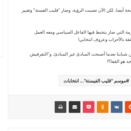
أيضا، لكن الآن تضببت الرؤية، وصار “قليب الفستة” وتغيير
أزمة التي صار يتخبط فيها الفاعل السياسي ومعه العمل
قة بالأحزاب وعزوف انتخابي!
 شبابنا بعدما أصبحت المبادئ غير المبادئ، و”التفرقيش
ه هو القفا؟!
موسم "قليب الفيستة"... انتخابات
‏Reddit
‏VKontakte
Odnoklassniki
‫Pocket
مشاركة عبر البريد
طباعة