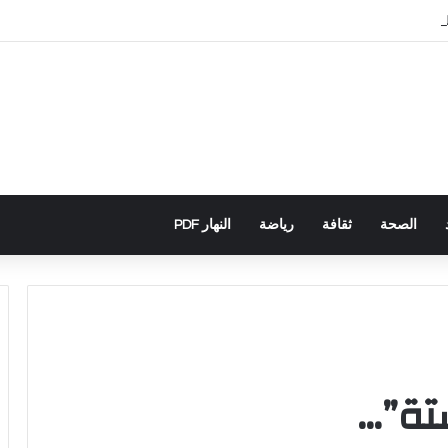
باني يكشف تورط حملة رقمية جزائرية في أحداث سبتة
الصحة
ثقافة
رياضة
النهار PDF
تة”…