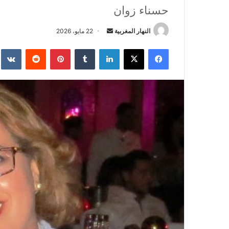
حسناء زوان
النهار المغربية
أ
22 مايو، 2026
ر
فيسبوك
‫X
لينكدإن
‏Tumblr
بينتيريست
‏Reddit
‏te
س
ل
ب
ر
ي
د
ا
إ
ل
ك
ت
ر
و
ن
ي