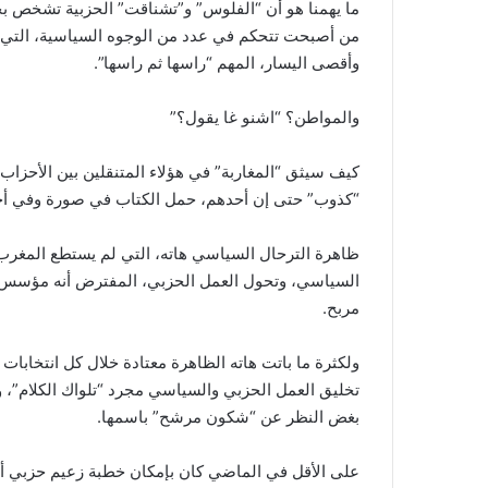
ما يهمنا هو أن “الفلوس” و”تشناقت” الحزبية تشخص بج
من أصبحت تتحكم في عدد من الوجوه السياسية، التي 
وأقصى اليسار، المهم “راسها ثم راسها”.
والمواطن؟ “اشنو غا يقول؟”
كيف سيثق “المغاربة” في هؤلاء المتنقلين بين الأحزاب
“كذوب” حتى إن أحدهم، حمل الكتاب في صورة وفي أ
ظاهرة الترحال السياسي هاته، التي لم يستطع المغرب 
السياسي، وتحول العمل الحزبي، المفترض أنه مؤسس عل
مربح.
ولكثرة ما باتت هاته الظاهرة معتادة خلال كل انتخابات
تخليق العمل الحزبي والسياسي مجرد “تلواك الكلام”، 
بغض النظر عن “شكون مرشح” باسمها.
على الأقل في الماضي كان بإمكان خطبة زعيم حزبي أو 