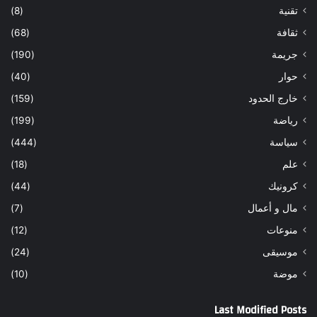
تقنية
(8)
ثقافة
(68)
جريمة
(190)
حوار
(40)
خارج الحدود
(159)
رياضة
(199)
سياسة
(444)
علم
(18)
كرونيك
(44)
مال و أعمال
(7)
منوعات
(12)
موسيقى
(24)
موضة
(10)
Last Modified Posts