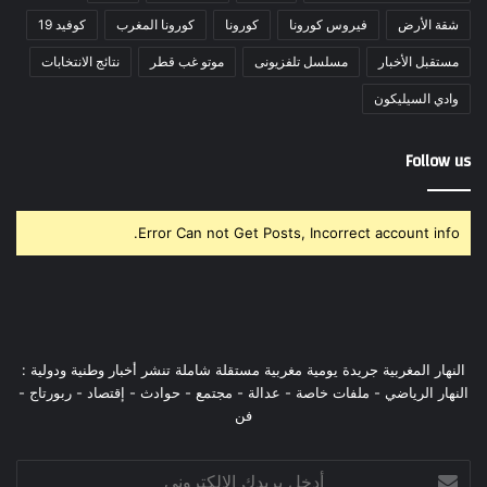
شقة الأرض
فيروس كورونا
كورونا
كورونا المغرب
كوفيد 19
مستقبل الأخبار
مسلسل تلفزيونى
موتو غب قطر
نتائج الانتخابات
وادي السيليكون
Follow us
Error Can not Get Posts, Incorrect account info.
النهار المغربية جريدة يومية مغربية مستقلة شاملة تنشر أخبار وطنية ودولية :
النهار الرياضي - ملفات خاصة - عدالة - مجتمع - حوادث - إقتصاد - ربورتاج -
فن
أدخل