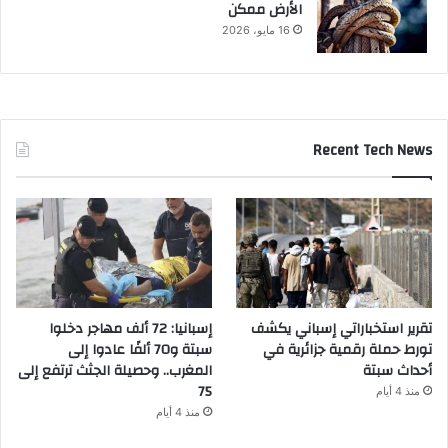
الأرض ممكن
16 مايو، 2026
Recent Tech News
تقرير استخباراتي إسباني يكشف
إسبانيا: 72 ألف مهاجر دخلوا
تورط حملة رقمية جزائرية في
سبتة و70 ألفًا عادوا إلى
أحداث سبتة
المغرب.. وحصيلة الجثث ترتفع إلى
75
منذ 4 أيام
منذ 4 أيام