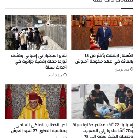
ي
ل
ي
ي
ج
ن
ع
ي
ل
ز
ا
ح
ل
ق
م
و
س
الأسعار ارتفعت بأكثر من 15
تقرير استخباراتي إسباني يكشف
ل
ت
بالمائة في عهد حكومة أخنوش
تورط حملة رقمية جزائرية في
ا
ه
أحداث سبتة
منذ يومين
ل
ل
منذ 6 أيام
أ
ك
ر
ي
ز
ن
خ
ا
ل
ل
ا
م
ل
ق
ع
ا
إسبانيا: 72 ألف مهاجر دخلوا سبتة
نص الخطاب الملكي السامي
ط
و70 ألفًا عادوا إلى المغرب..
بمناسبة الذكرى 27 لعيد العرش
ط
وحصيلة الجثث ترتفع إلى 75
ل
ع