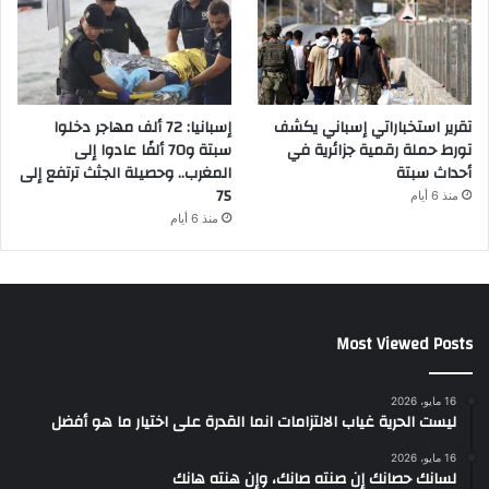
تقرير استخباراتي إسباني يكشف
إسبانيا: 72 ألف مهاجر دخلوا
تورط حملة رقمية جزائرية في
سبتة و70 ألفًا عادوا إلى
أحداث سبتة
المغرب.. وحصيلة الجثث ترتفع إلى
75
منذ 6 أيام
منذ 6 أيام
Most Viewed Posts
16 مايو، 2026
ليست الحرية غياب الالتزامات انما القدرة على اختيار ما هو أفضل
16 مايو، 2026
لسانك حصانك إن صنته صانك، وإن هنته هانك