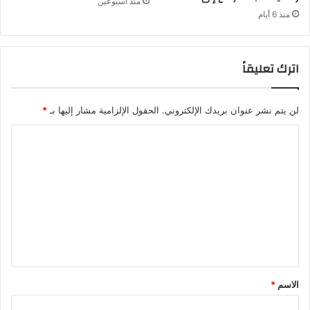
منذ أسبوعين
ة
ة
منذ 6 أيام
ك
ب
ي
اترك تعليقاً
ر
ة
م
لن يتم نشر عنوان بريدك الإلكتروني.
الحقول الإلزامية مشار إليها بـ
*
ر
ة
ا
أ
خ
ل
ر
ت
ى
ع
ل
ي
ق
*
الاسم
*