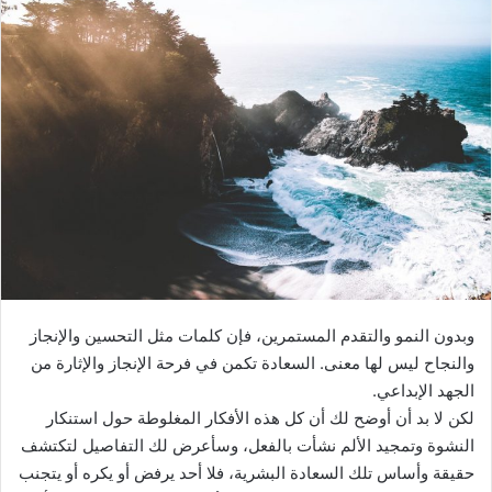
ل
ب
ر
ي
د
ا
إ
ل
ك
ت
ر
و
ن
وبدون النمو والتقدم المستمرين، فإن كلمات مثل التحسين والإنجاز
ي
والنجاح ليس لها معنى. السعادة تكمن في فرحة الإنجاز والإثارة من
ا
الجهد الإبداعي.
لكن لا بد أن أوضح لك أن كل هذه الأفكار المغلوطة حول استنكار
النشوة وتمجيد الألم نشأت بالفعل، وسأعرض لك التفاصيل لتكتشف
حقيقة وأساس تلك السعادة البشرية، فلا أحد يرفض أو يكره أو يتجنب