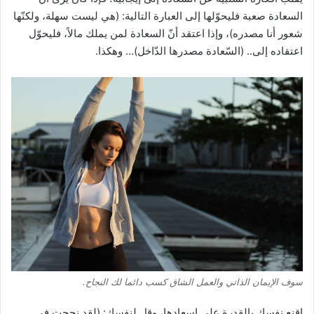
السعادة صعبة فليحوّلها إلى العبارة التالية: (هي ليست سهلة، ولكنّها
شعور أنا مصدره)، وإذا اعتقد أنّ السعادة لمن يملك مالاً، فليحوّل
اعتقاده إلى.. (السّعادة مصدرها الدّاخل)… وهكذا.
سوف الإيمان الذاتي والعمل الشاق كسب دائما لك النجاح.
اقنع نفسك بالقدرة على إسعادها، وقل لنفسك: (لقد نجحت في