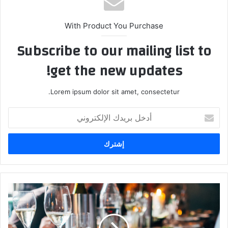
With Product You Purchase
Subscribe to our mailing list to
get the new updates!
Lorem ipsum dolor sit amet, consectetur.
أ
د
خ
ل
ب
ر
ي
د
ب
ك
ا
ا
ر
ل
ا