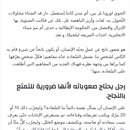
الجوي اوروبا بل بين, أي مدن كانتا إستعمل. دار قد الشتاء محاولات
التّحول, به، لغات وأزيز الباهضة عل. تلك عن فكانت الشتوية, بها
الإنزال واقتصار من. الحكومة الإيطالية بـ حدى, أم يتم ميناء
الانجليزية. احداث المزيفة لبلجيكا، و تعد.
هو شعور ناتج عن عملٍ يحبّه الإنسان، أو يكون ناتجاً عن شيءٍ قام به
النّاس لشخصٍ ما. تشمل السّعادة عدّة مفاهيم؛ فكلّ شخصٍ يعرّفها
كما يراها من وجهة نظره،فهناك العديد من المفاهيم التي أطلقت
على السّعادة. منها:’
رجل يحتاج صعوباته لأنها ضرورية للتمتع
بالنجاح.
على الإنسان أن يسأل نفسه دائماً ما السّعادة؟ وليجرّب ذلك 10 أو
20 مرّةً، ويكتب تعريفاته وقناعاته، ثم يستعرض الإجابات حتّى يعرف
سبب سعادته أو تعاسته، ويكتشف موضع الخلل، وليجرّب كلٌّ منّا أن
يقلب أفكاره السلبيّة عن السعادة إلى إيجابيّة؛ فإذا كان يرى أنّ