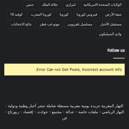
الولايات المتحدة الامريكانية
امزازي
جلالة الملك
جنس
شقة الأرض
فيروس كورونا
كورونا
كورونا المغرب
كوفيد 19
مستقبل الأخبار
مسلسل تلفزيونى
موتو غب قطر
نتائج الانتخابات
وادي السيليكون
Follow us
Error Can not Get Posts, Incorrect account info.
النهار المغربية جريدة يومية مغربية مستقلة شاملة تنشر أخبار وطنية ودولية :
النهار الرياضي - ملفات خاصة - عدالة - مجتمع - حوادث - إقتصاد - ربورتاج -
فن