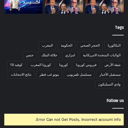
Tags
البكالوريا
الحجر الصحي
الحكومة
المغرب
الولايات المتحدة الامريكانية
امزازي
جلالة الملك
جنس
شقة الأرض
فيروس كورونا
كورونا
كورونا المغرب
كوفيد 19
مستقبل الأخبار
مسلسل تلفزيونى
موتو غب قطر
نتائج الانتخابات
وادي السيليكون
Follow us
Error Can not Get Posts, Incorrect account info.