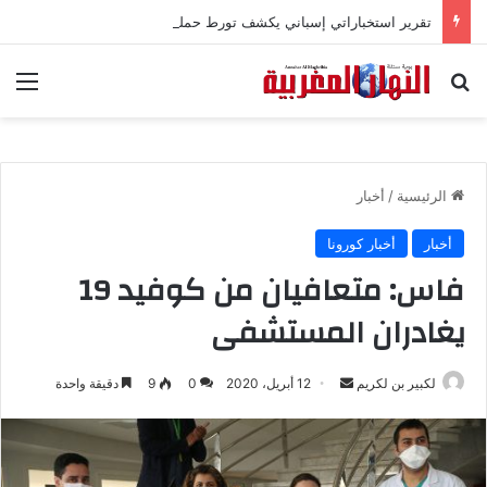
تقرير استخباراتي إسباني يكشف تورط حملة رقمية جزائرية في أحداث سبتة
بحث عن
الق
الرئيسية
/
أخبار
أخبار
أخبار كورونا
فاس: متعافيان من كوفيد 19
يغادران المستشفى
لكبير بن لكريم
أ
12 أبريل، 2020
0
9
دقيقة واحدة
ر
س
ل