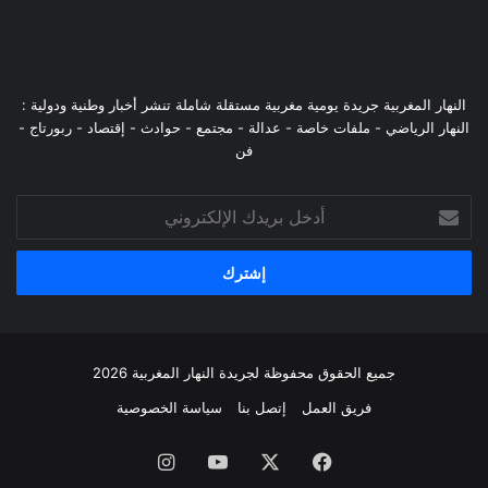
النهار المغربية جريدة يومية مغربية مستقلة شاملة تنشر أخبار وطنية ودولية :
النهار الرياضي - ملفات خاصة - عدالة - مجتمع - حوادث - إقتصاد - ربورتاج -
فن
أدخل
بريدك
الإلكتروني
جميع الحقوق محفوظة لجريدة النهار المغربية 2026
فريق العمل
إتصل بنا
سياسة الخصوصية
فيسبوك
‫X
‫YouTube
انستقرام