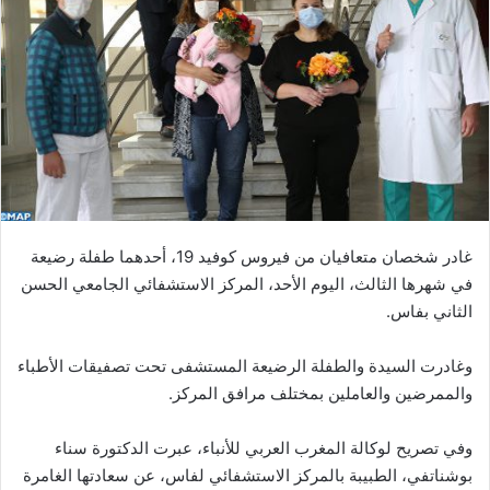
ب
ر
ي
د
ا
إ
ل
ك
ت
ر
غادر شخصان متعافيان من فيروس كوفيد 19، أحدهما طفلة رضيعة
و
في شهرها الثالث، اليوم الأحد، المركز الاستشفائي الجامعي الحسن
ن
الثاني بفاس.
ي
ا
وغادرت السيدة والطفلة الرضيعة المستشفى تحت تصفيقات الأطباء
والممرضين والعاملين بمختلف مرافق المركز.
وفي تصريح لوكالة المغرب العربي للأنباء، عبرت الدكتورة سناء
بوشناتفي، الطبيبة بالمركز الاستشفائي لفاس، عن سعادتها الغامرة