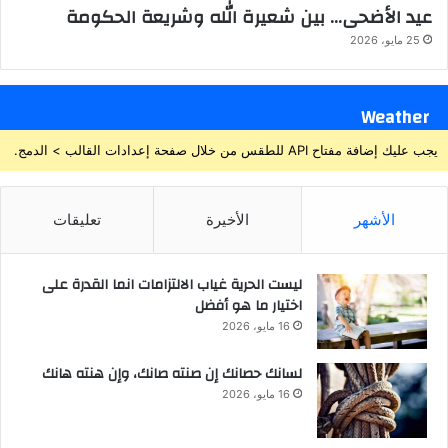
عيد الأضحى… بين شعيرة الله وشريعة الحكومة
25 مايو، 2026
Weather
يجب عليك إضافة مفتاح API للطقس من خلال صفحة إعدادات القالب > الدمج.
الأشهر
الأخيرة
تعليقات
ليست الحرية غياب الالتزامات انما القدرة على
اختيار ما هو أفضل
16 مايو، 2026
لسانك حصانك إن صنته صانك، وإن هنته هانك
16 مايو، 2026