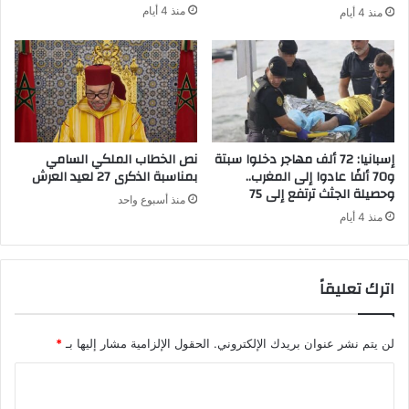
ا
منذ 4 أيام
منذ 4 أيام
م
ث
ص
ن
ا
ي
ب
ن
ي
ن
ا
ل
إسبانيا: 72 ألف مهاجر دخلوا سبتة
نص الخطاب الملكي السامي
أ
و70 ألفًا عادوا إلى المغرب..
بمناسبة الذكرى 27 لعيد العرش
ر
وحصيلة الجثث ترتفع إلى 75
منذ أسبوع واحد
ب
منذ 4 أيام
ع
ة
ب
اترك تعليقاً
ف
ي
ر
و
لن يتم نشر عنوان بريدك الإلكتروني.
الحقول الإلزامية مشار إليها بـ
*
س
ا
ك
و
ل