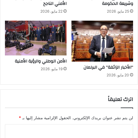
ب
ع
وشريعة الحكومة
الأمني الناجح
ا
ر
25 مايو، 2026
22 مايو، 2026
ح
ي
و
ف
ا
ا
ل
ل
إ
و
ي
ط
ك
ن
و
ي
الأمن الوطني والرؤية الأمنية
ن
ة
“الأخبار الزائفة” في البرلمان
19 مايو، 2026
و
ا
20 مايو، 2026
م
ل
ي
ج
س
د
اترك تعليقاً
ت
ي
د
ة
لن يتم نشر عنوان بريدك الإلكتروني.
الحقول الإلزامية مشار إليها بـ
*
ا