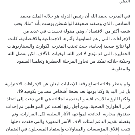
الدهر.
في المغرب نحمد الله أن رئيس الدولة هو جلالة الملك محمد
السادس، الذي وصفته صحيفة الواشنطن بوست بأنه “ملك يحب
شعبه أكثر من الاقتصاد”، وهي مقولة تجسدت في عديد من
الإجراءات، التي رغم قساوتها، وآثارها الاجتماعية والاقتصادية، كانت
لها نتائج صحية إيجابية، حيث تجنب المغرب الكوارث والسيناريوهات
الخطيرة، التي قد تؤدي لا قدر الله، لوفيات بالآلاف، لكن بفضل الله
وحنكة جلالته تمكنا من تجاوز المرحلة الخطيرة وتعلمنا الصمود
والمقاومة.
ولم ينتظر جلالته اتساع رقعة الإصابات ليعلن عن الإجراءات الاحترازية
بل في البداية وكنا يومها نعد بضعة أشخاص مصابين بكوفيد 19،
ولكنها الرؤية الاستيباقية والمتقدمة لجلالته هي التي دعت إلى اتخاذ
قرار الطوارئ الصحية، ومن أجل رفع العنت عن المواطنين تم إحداث
صندوق محاربة الجائحة لمواجهة الآثار السلبية لكل القرارات، وتم
بفضله تقديم الدعم لمئات آلاف الأسر المعوزة والتي فقدت دخلها
نتيجة إغلاق المؤسسات والمقاولات واستفاد المسجلون في الضمان