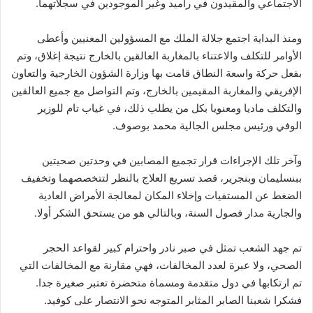
الاجتماعي والمقيدون في راميد وغير الموجودين في سجلاتهما.
ومنذ البداية اجتمع جلالة الملك مع المسؤولين المعنيين وأعطى
الأوامر للتكلف والاعتناء بالمغاربة العالقين بالخارج نتيجة إغلاق، وتم
بفعل حركة واسعة النطاق قامت بها وزارة الشؤون الخارجية والتعاون
الإفريقي والمغاربة المقيمين بالخارج، وتم التواصل مع جميع العالقين
والتكلف ماديا ومعنويا بكل من يطلب ذلك، في غياب تام للوزير
الوفي ورئيس مجلس الجالية محمد بوصوف.
وآخر تلك الإجراءات قرار تجميع المصابين في وحدتين صحيتين
ببنسليمان وبنجرير، قصد تسريع العلاج بالنظر لتتخصصهما وتخفيف
الضغط عن المستفيات وإخلاء المكان لمعالجة الأمراض العادية
والجارية مدار فصول السنة، وبالتالي هو من يستحق الشكر أولا.
تم جهد الشعب تمثل في صبر نادر واحترام كبير لقواعد الحجر
الصحي، ولا عبرة لعدد المخالفات، فهي مقارنة مع المخالفات التي
تم ارتكابها في دول متقدمة ومسماة متحضرة تعتبر صغيرة جدا.
فشكرا شعبنا الصابر المثابر المتوجه نحو الانتصار على كوفيد.