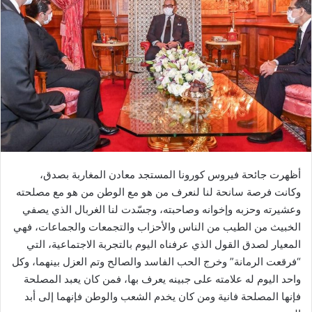
ر
ي
د
ا
إ
ل
ك
ت
ر
و
أظهرت جائحة فيروس كورونا المستجد معادن المغاربة بصدق،
ن
وكانت فرصة سانحة لنا لنعرف من هو مع الوطن من هو مع مصلحته
ي
وعشيرته وحزبه وإخوانه وصاحبته، وجسّدت لنا الغربال الذي يصفي
ا
الخبيث من الطيب من الناس والأحزاب والتجمعات والجماعات، فهي
المعيار لصدق القول الذي عرفناه اليوم بالتجربة الاجتماعية، التي
“فرقعت الرمانة” وخرج الحب الفاسد والصالح وتم العزل بينهما، وكل
واحد اليوم له علامته على جبينه يعرف بها، فمن كان يعبد المصلحة
فإنها المصلحة فانية ومن كان يخدم الشعب والوطن فإنهما إلى أبد