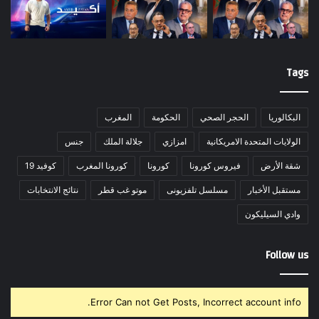
Tags
البكالوريا
الحجر الصحي
الحكومة
المغرب
الولايات المتحدة الامريكانية
امزازي
جلالة الملك
جنس
شقة الأرض
فيروس كورونا
كورونا
كورونا المغرب
كوفيد 19
مستقبل الأخبار
مسلسل تلفزيونى
موتو غب قطر
نتائج الانتخابات
وادي السيليكون
Follow us
Error Can not Get Posts, Incorrect account info.