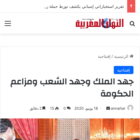
تقرير استخباراتي إسباني يكشف تورط حملة رقمية جزائرية في أحداث سبتة
بحث عن
الق
الرئيسية
/
إفتتاحية
إفتتاحية
جهد الملك وجهد الشعب ومزاعم
الحكومة
annahar
أ
18 يونيو، 2020
0
15
2 دقائق
ر
س
ل
ب