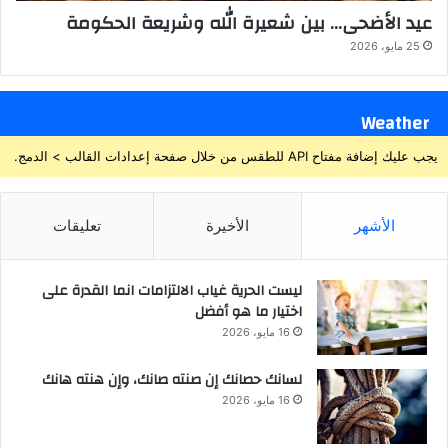
عيد الأضحى… بين شعيرة الله وشريعة الحكومة
25 مايو، 2026
Weather
يجب عليك إضافة مفتاح API للطقس من خلال صفحة إعدادات القالب > الدمج.
الأشهر
الأخيرة
تعليقات
ليست الحرية غياب الالتزامات انما القدرة على
اختيار ما هو أفضل
16 مايو، 2026
لسانك حصانك إن صنته صانك، وإن هنته هانك
16 مايو، 2026